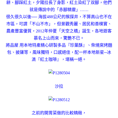
耕、腳踩紅土，夕陽拉長了身影，紅土染紅了双腳，他們
就是傳說中的「赤腳精靈」……
很久很久以後── 海拔488公尺的猴探井，不算高山也不在
市區，可謂「不山不市」，但景觀秀麗、居民和善樸實、
農產豐富優質，2012年仲夏「天空之橋」誕生，各地遊客
慕名上山而來，驚艷不已。
將品屋 用本地特產精心研製多品『珍菓酥』、柴燒窯烤麵
包、披薩等，風味獨特，口感絕佳，配一杯本地新星─冰
滴『紅土咖啡』，堪稱一絕。
沙拉
之前的開胃菜做的比較精緻，