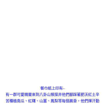
餐巾紙上印有–
有一群可愛精靈來到八卦山猴探井他們腳踩著肥沃紅土辛
苦種植南瓜、紅糬、山薑、鳳梨等每個晨昏，他們揮汗勤