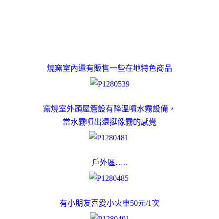
燒窯室內還有販售一些在地特色商品
窯燒室外頭屋簷設有降溫噴水霧設備，
當水霧噴出還挺像霧的感覺
戶外區…..
有小朋友喜愛小火車50元/1次