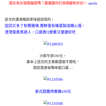
還在為住宿傷腦筋嗎？最優惠的訂房網最新折扣=>
agoda
這次的濃湯喝起來味道挺怪的，
這回又多了和豐雞場-豐鮮蛋有機蛋製成糖心蛋，
澄澄蛋黃真誘人，口感香Q營養又健康好吃
沙郎牛排580元，
基本上這兒的主餐都還蠻不錯吃，
我就直接省略味道口感….
泰式甜醬烤春雞430元