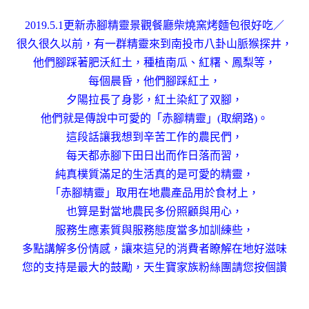
2019.5.1更新赤腳精靈景觀餐廳柴燒窯烤麵包很好吃／
很久很久以前，有一群精靈來到南投市八卦山脈猴探井，
他們腳踩著肥沃紅土，種植南瓜、紅糬、鳳梨等，
每個晨昏，他們腳踩紅土，
夕陽拉長了身影，紅土染紅了双腳，
他們就是傳說中可愛的「赤腳精靈」(取網路)。
這段話讓我想到辛苦工作的農民們，
每天都赤腳下田日出而作日落而習，
純真樸質滿足的生活真的是可愛的精靈，
「赤腳精靈」取用在地農產品用於食材上，
也算是對當地農民多份照顧與用心，
服務生應素質與服務態度當多加訓練些，
多點講解多份情感，
讓來這兒的消費者瞭解在地好滋味
您的支持是最大的鼓勵，天生寶家族粉絲團請您按個讚