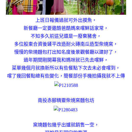
上班日報備過就可外出摸魚，
新餐廳一定要邀酷爸酷媽來嚐鮮話家常，
不知多久前這兒還是一廢棄豬舍，
多位股東合資後鏟平改造耐火磚南瓜造型柴燒窯，
慢慢的柴燒麵包打出知名度後景觀餐廳以建好了，
過年期間剛開幕我和媽咪就已先去嚐鮮，
菜單幾個月就換新所以有些餐點下次去未必會嚐到，
嚐了幾回餐點總有些變化，簡餐部份手機拍攝我就不上傳
南投赤腳精靈柴燒窯麵包坊
窯燒麵包幾乎出爐就銷售一空，