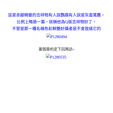
這是赤腳精靈的吉祥物有人說鸚鵡有人說是灰面鵟鷹，
比例上略遜一籌，就稱他為Q版吉祥物好了，
不管是那一種名稱色彩鮮艷好攝者是不會放過它的
蓋個章約定下回再訪~