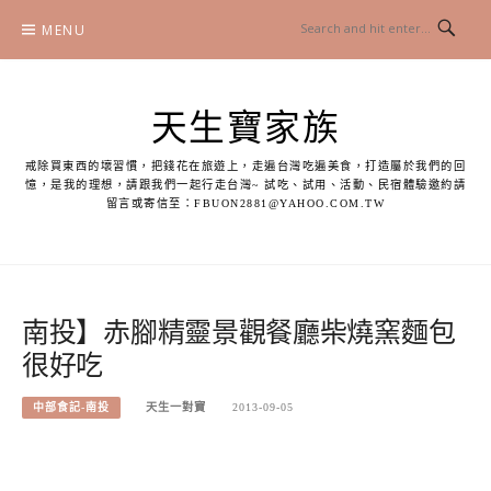
Skip
MENU
to
content
天生寶家族
戒除買東西的壞習慣，把錢花在旅遊上，走遍台灣吃遍美食，打造屬於我們的回
憶，是我的理想，請跟我們一起行走台灣~ 試吃、試用、活動、民宿體驗邀約請
留言或寄信至：
FBUON2881@YAHOO.COM.TW
南投】赤腳精靈景觀餐廳柴燒窯麵包
很好吃
中部食記-南投
天生一對寶
2013-09-05