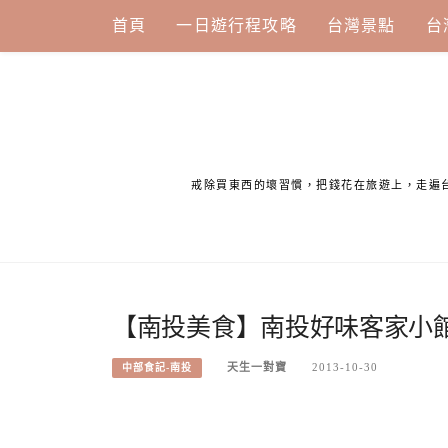
Skip
首頁
一日遊行程攻略
台灣景點
台
to
content
戒除買東西的壞習慣，把錢花在旅遊上，走遍
【南投美食】南投好味客家小
天生一對寶
2013-10-30
中部食記-南投