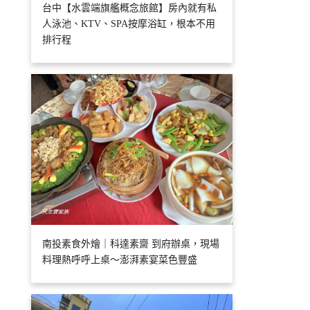
台中【水雲端旗艦概念旅館】房內就有私
人泳池、KTV、SPA按摩浴缸，根本不用
排行程
南投素食外燴｜科達素齋 到府辦桌，現場
料理熱呼呼上桌～澎湃素宴菜色豐盛