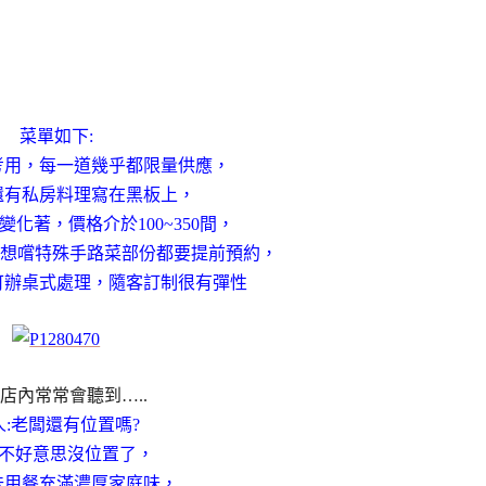
菜單如下:
考用，每一道幾乎都限量供應，
還有私房料理寫在黑板上，
化著，價格介於100~350間，
，想嚐特殊手路菜部份都要提前預約，
可辦桌式處理，隨客訂制很有彈性
店內常常會聽到…..
人:老闆還有位置嗎?
:不好意思沒位置了，
味用餐充滿濃厚家庭味，