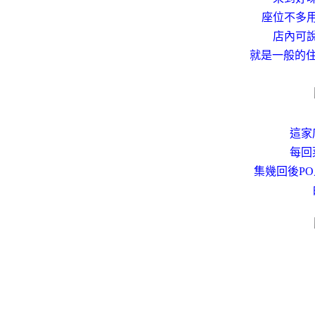
座位不多
店內可
就是一般的住
這家
每回
集幾回後P