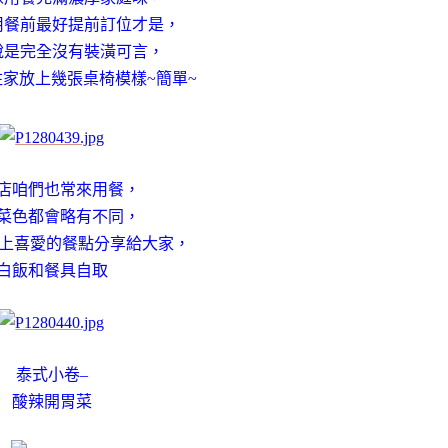
用餐前最好提前訂位才是，
說是完全沒有裝潢可言，
家放上幾張桌椅模樣~簡單~
店咱們也常來用餐，
菜色都會略有不同，
O上喜愛的餐點分享給大家，
白飯和餐具自取
泰式小卷–
酸辣開胃菜