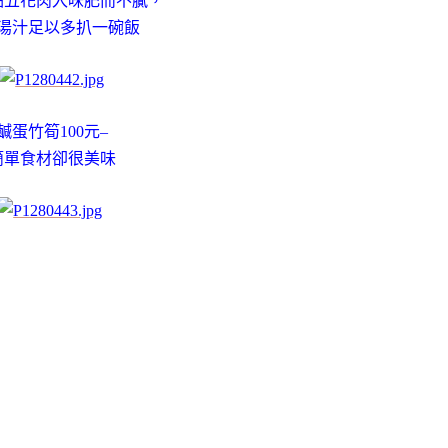
點五花肉入味肥而不膩，
湯汁足以多扒一碗飯
鹹蛋竹筍100元–
簡單食材卻很美味