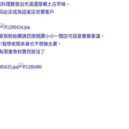
菜料理散發出充滿濃厚鄉土古早味，
回必定成為這家店忠實客戶
家族粉絲團請您按個讚
小小一間店可說是餐餐客滿，
?我想老闆本身也不想做太累，
有限量食材賣完就沒了