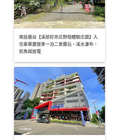
南投鹿谷【溪部好呆庄野宿體驗庄園】入
住豪華露營車一泊二食醬玩，溪水瀑布、
抓魚超放電