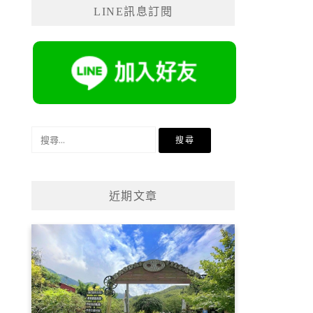
LINE訊息訂閱
搜
尋
關
鍵
近期文章
字: