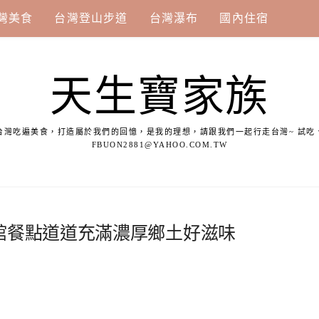
灣美食
台灣登山步道
台灣瀑布
國內住宿
天生寶家族
台灣吃遍美食，打造屬於我們的回憶，是我的理想，請跟我們一起行走台灣~ 試吃
FBUON2881@YAHOO.COM.TW
館餐點道道充滿濃厚鄉土好滋味