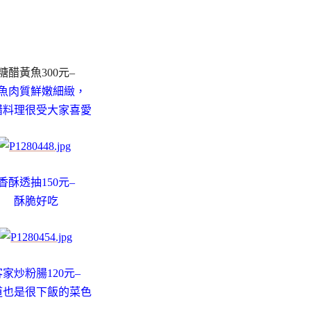
糖醋黃魚300元–
魚肉質鮮嫩細緻，
醋料理很受大家喜愛
香酥透抽150元–
酥脆好吃
客家炒粉腸120元–
道也是很下飯的菜色