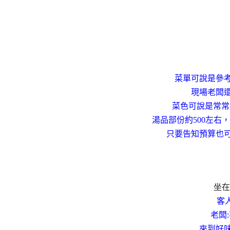
菜單可說是參
現場老闆
菜色可說是常常變
湯品部份約500左右
只要告知預算也
坐在
客
老闆
來到好