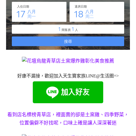
好康不漏接，歡迎加入天生寶家族LINE@生活圈=>
看到店名標榜青草店，裡面賣的卻是土窯雞、四季野菜，
位置偏僻不好找呢，口味上確是讓人深深著迷