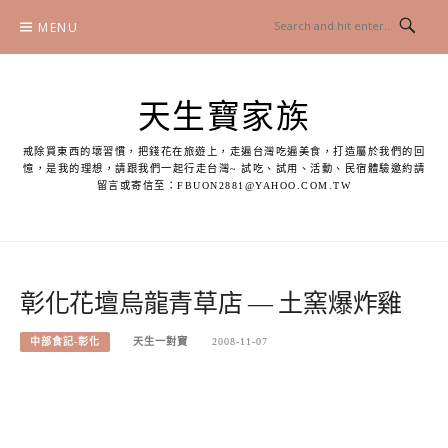
Skip
MENU
to
content
天生寶家族
戒除買東西的壞習慣，把錢花在旅遊上，走遍台灣吃遍美食，打造屬於我們的回
憶，是我的理想，請跟我們一起行走台灣~ 試吃、試用、活動、民宿體驗邀約請
留言或寄信至：
FBUON2881@YAHOO.COM.TW
彰化花壇烏龍青草店 — 土窯爆炸雞
中部食記-彰化
天生一對寶
2008-11-07