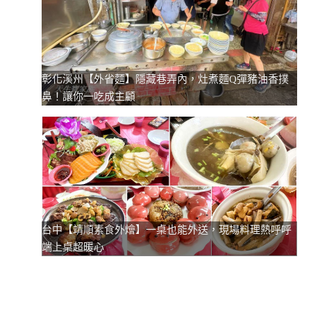
彰化溪州【外省麵】隱藏巷弄內，灶煮麵Q彈豬油香撲
鼻！讓你一吃成主顧
台中【靖順素食外燴】一桌也能外送，現場料理熱呼呼
端上桌超暖心