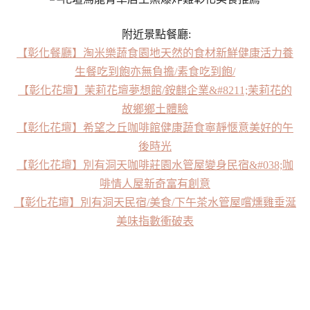
附近景點餐廳:
【彰化餐廳】淘米樂蔬食園地天然的食材新鮮健康活力養
生餐吃到飽亦無負擔/素食吃到飽/
【彰化花壇】茉莉花壇夢想館/銨麒企業&#8211;茉莉花的
故鄉鄉土體驗
【彰化花壇】希望之丘咖啡館健康蔬食寧靜愜意美好的午
後時光
【彰化花壇】別有洞天咖啡莊園水管屋變身民宿&#038;咖
啡情人屋新奇富有創意
【彰化花壇】別有洞天民宿/美食/下午茶水管屋嚐燻雞垂涎
美味指數衝破表