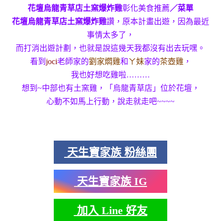
花壇烏龍青草店土窯爆炸雞
彰化美食推薦
／菜單
花壇烏龍青草店土窯爆炸雞
讚
，
原本計畫出遊，因為最近
事情太多了，
而打消出遊計劃，也就是說這幾天我都沒有出去玩嘿。
看到
joci
老師家的
劉家燜雞
和
ㄚ妹
家的
茶壺雞
，
我也好想吃雞啦………
想到~中部也有土窯雞，「烏龍青草店」位於花壇，
心動不如馬上行動，說走就走吧~~~~
天生寶家族 粉絲團
天生寶家族 IG
加入 Line 好友