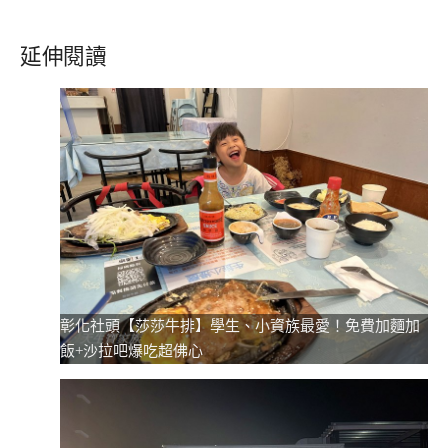
延伸閱讀
彰化社頭【莎莎牛排】學生、小資族最愛！免費加麵加
飯+沙拉吧爆吃超佛心