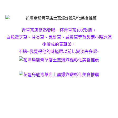
青草茶店當然要喝一杯青草茶100元/瓶，
白鶴靈芝草、甘炎草、鬼針草、咸豐草等熬製兩小時冰涼
後做成的青草茶，
不過~我覺得他的味道跟以前比變淡許多呢~