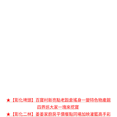
★【彰化埤頭】百寶村新亮點老穀倉搖身一變特色物產館
四界巡大家一塊來挖寶
★【彰化二林】姜姜家廚房平價餐點同場加映灌籃高手彩