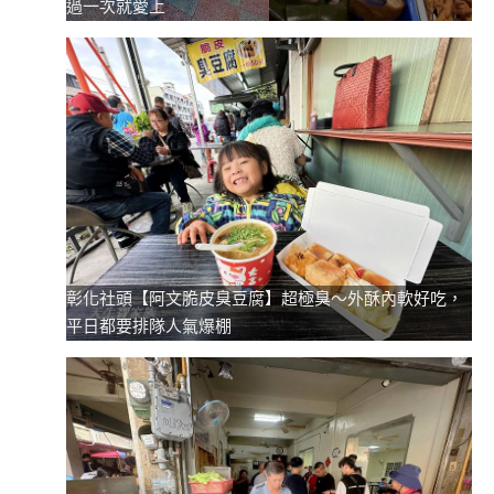
過一次就愛上
彰化社頭【阿文脆皮臭豆腐】超極臭～外酥內軟好吃，
平日都要排隊人氣爆棚