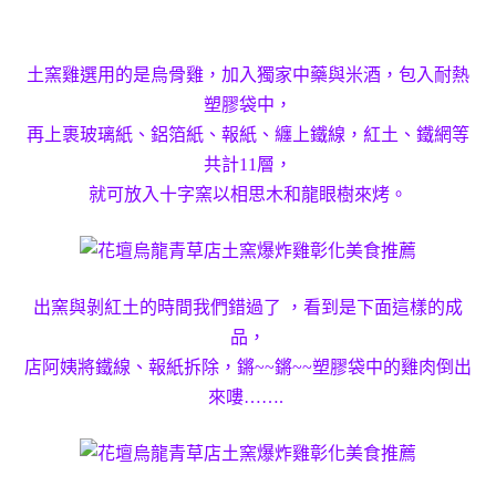
土窯雞選用的是烏骨雞，加入獨家中藥與米酒，包入耐熱
塑膠袋中，
再上裹玻璃紙、鋁箔紙、報紙、纏上鐵線，紅土、鐵網等
共計11層，
就可放入十字窯以相思木和龍眼樹來烤。
出窯與剝紅土的時間我們錯過了 ，看到是下面這樣的成
品，
店阿姨將鐵線、報紙拆除，鏘~~鏘~~塑膠袋中的雞肉倒出
來嘍…….