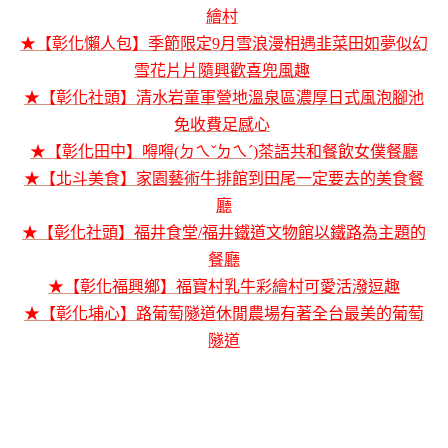
繪村
★【彰化懶人包】季節限定9月雪浪漫相遇韭菜田如夢似幻
雪花片片隨興歡喜兜風趣
★【彰化社頭】清水岩童軍營地溫泉區濃厚日式風泡腳池
免收費足感心
★【彰化田中】嘚嘚(ㄉㄟˇㄉㄟˊ)茶語共和餐飲女僕餐廳
★【北斗美食】家園藝術牛排館到田尾一定要去的美食餐
廳
★【彰化社頭】福井食堂/福井鐵道文物館以鐵路為主題的
餐廳
★【彰化福興鄉】福寶村乳牛彩繪村可愛活潑逗趣
★【彰化埔心】路葡萄隧道休閒農場有著全台最美的葡萄
隧道