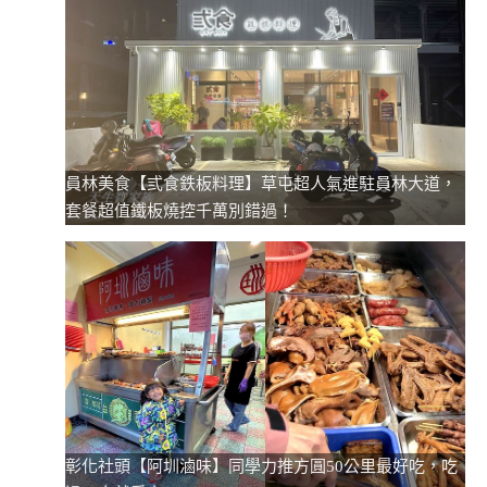
員林美食【弎食鉄板料理】草屯超人氣進駐員林大道，
套餐超值鐵板燒控千萬別錯過！
彰化社頭【阿圳滷味】同學力推方圓50公里最好吃，吃