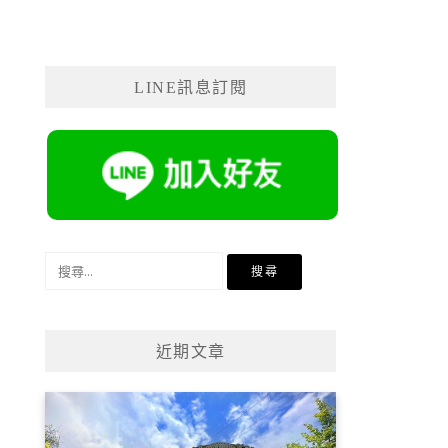
LINE訊息訂閱
搜
尋
關
鍵
近期文章
字: