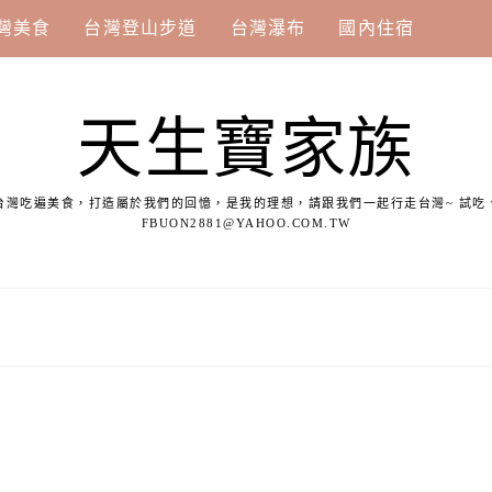
灣美食
台灣登山步道
台灣瀑布
國內住宿
天生寶家族
台灣吃遍美食，打造屬於我們的回憶，是我的理想，請跟我們一起行走台灣~ 試吃
FBUON2881@YAHOO.COM.TW