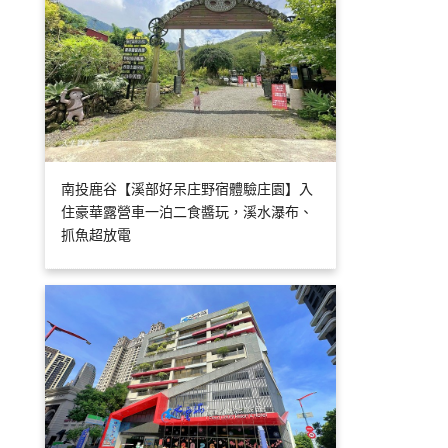
南投鹿谷【溪部好呆庄野宿體驗庄園】入
住豪華露營車一泊二食醬玩，溪水瀑布、
抓魚超放電