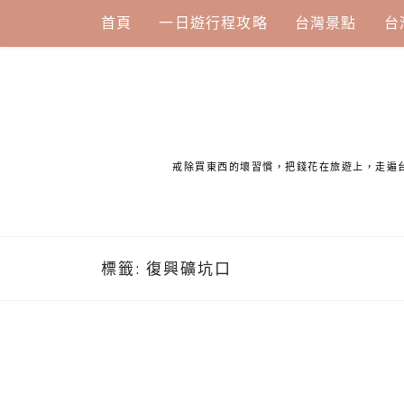
Skip
首頁
一日遊行程攻略
台灣景點
台
to
content
戒除買東西的壞習慣，把錢花在旅遊上，走遍
標籤:
復興礦坑口