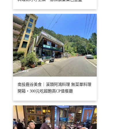
南投鹿谷美食｜溪頭阿鴻料理 無菜單料理
開箱，300元吃超飽高CP值餐廳