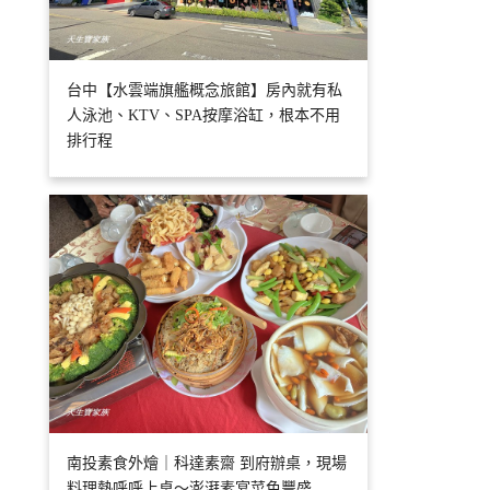
台中【水雲端旗艦概念旅館】房內就有私
人泳池、KTV、SPA按摩浴缸，根本不用
排行程
南投素食外燴｜科達素齋 到府辦桌，現場
料理熱呼呼上桌～澎湃素宴菜色豐盛