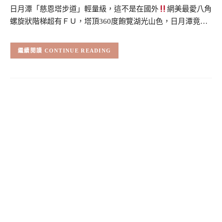
日月潭「慈恩塔步道」輕量級，這不是在國外
網美最愛八角
螺旋狀階梯超有ＦＵ，塔頂360度飽覽湖光山色，日月潭竟…
CONTINUE READING