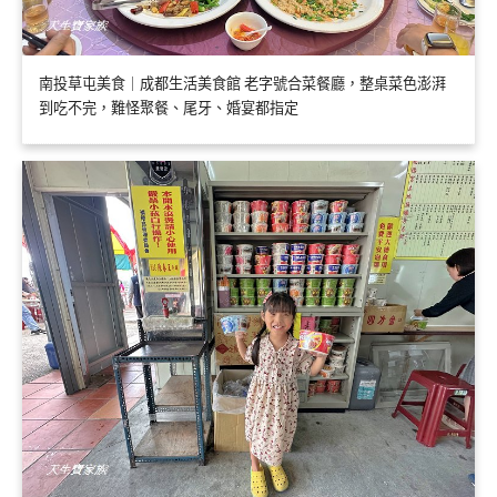
南投草屯美食｜成都生活美食館 老字號合菜餐廳，整桌菜色澎湃
到吃不完，難怪聚餐、尾牙、婚宴都指定