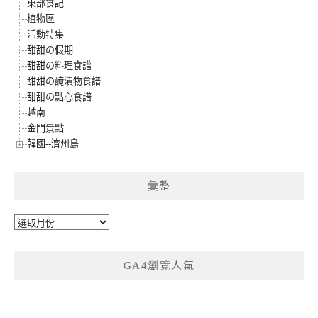
東部食記
植物區
活動特集
甜甜の假期
甜甜の料理食譜
甜甜の醃漬物食譜
甜甜の點心食譜
越南
金門景點
韓國--濟州島
彙整
彙
整
GA4瀏覽人氣