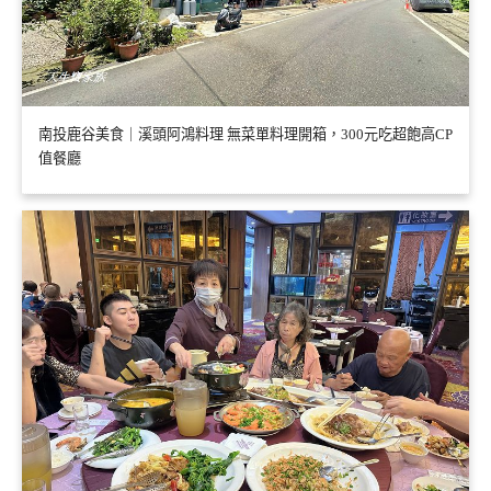
南投鹿谷美食｜溪頭阿鴻料理 無菜單料理開箱，300元吃超飽高CP
值餐廳