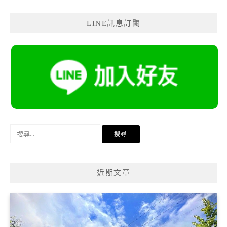
LINE訊息訂閱
搜
尋
關
鍵
近期文章
字: