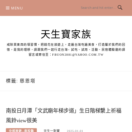
Skip
MENU
to
content
天生寶家族
戒除買東西的壞習慣，把錢花在旅遊上，走遍台灣吃遍美食，打造屬於我們的回
憶，是我的理想，請跟我們一起行走台灣~ 試吃、試用、活動、民宿體驗邀約請
留言或寄信至：
FBUON2881@YAHOO.COM.TW
標籤:
慈恩塔
南投日月潭「文武廟年梯步道」生日階梯繫上祈福
風鈴view很美
中部旅遊--南投縣
天生一對寶
2025-01-01