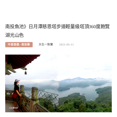
南投魚池》日月潭慈恩塔步道輕量級塔頂360度飽覽
湖光山色
中部旅遊--南投縣
天生一對寶
2021-05-11