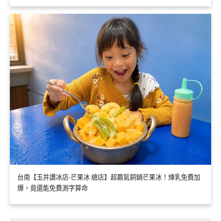
台南【玉井讚冰店-芒果冰 總店】超霸氣銅鍋芒果冰！煉乳免費加
爆，竟還能免費測字算命