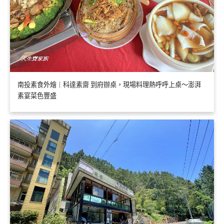
南投素食外燴｜科達素齋 到府辦桌，現場料理熱呼呼上桌～澎湃
素宴菜色豐盛