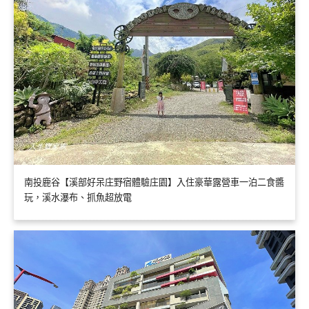
南投鹿谷【溪部好呆庄野宿體驗庄園】入住豪華露營車一泊二食醬
玩，溪水瀑布、抓魚超放電