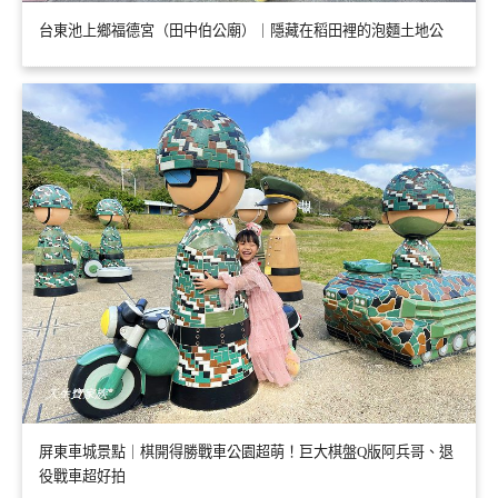
台東池上鄉福德宮（田中伯公廟）｜隱藏在稻田裡的泡麵土地公
屏東車城景點｜棋開得勝戰車公園超萌！巨大棋盤Q版阿兵哥、退
役戰車超好拍