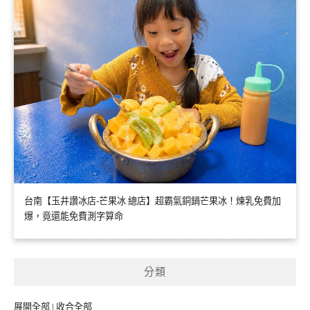
台南【玉井讚冰店-芒果冰 總店】超霸氣銅鍋芒果冰！煉乳免費加
爆，竟還能免費測字算命
分類
展開全部
|
收合全部