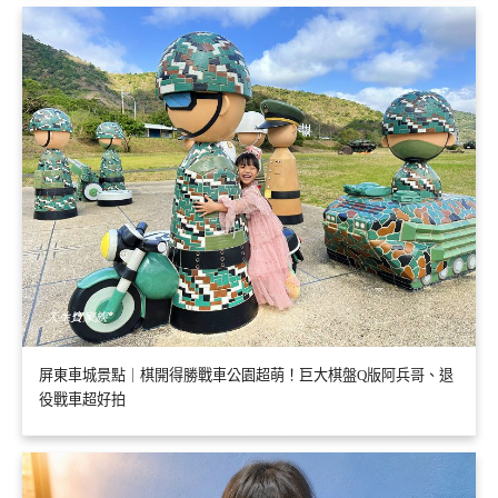
屏東車城景點｜棋開得勝戰車公園超萌！巨大棋盤Q版阿兵哥、退
役戰車超好拍