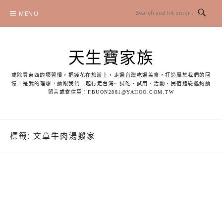
Skip
MENU
to
content
天生寶家族
戒除買東西的壞習慣，把錢花在旅遊上，走遍台灣吃遍美食，打造屬於我們的回
憶，是我的理想，請跟我們一起行走台灣~ 試吃、試用、活動、民宿體驗邀約請
留言或寄信至：
FBUON2881@YAHOO.COM.TW
標籤:
文章牛肉湯搬家