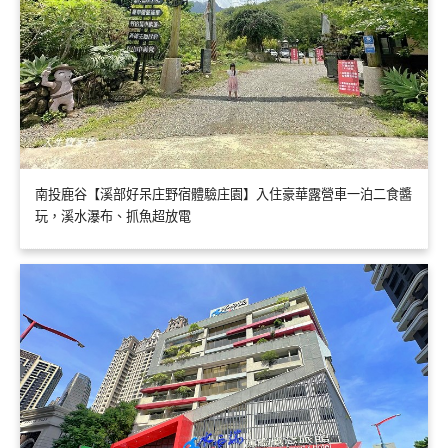
南投鹿谷【溪部好呆庄野宿體驗庄園】入住豪華露營車一泊二食醬
玩，溪水瀑布、抓魚超放電