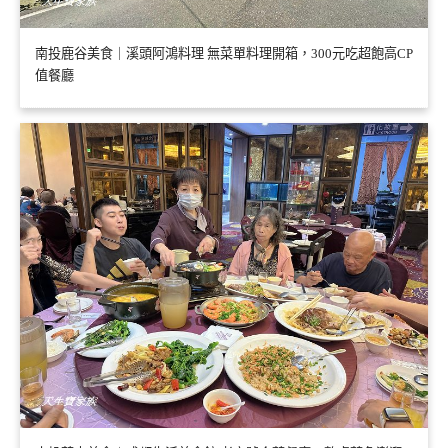
南投鹿谷美食｜溪頭阿鴻料理 無菜單料理開箱，300元吃超飽高CP
值餐廳