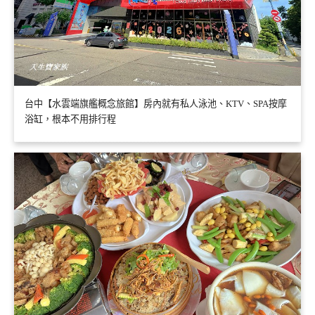
台中【水雲端旗艦概念旅館】房內就有私人泳池、KTV、SPA按摩
浴缸，根本不用排行程