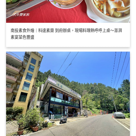
南投素食外燴｜科達素齋 到府辦桌，現場料理熱呼呼上桌～澎湃
素宴菜色豐盛