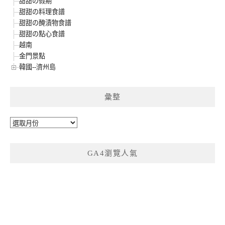
甜甜の假期
甜甜の料理食譜
甜甜の醃漬物食譜
甜甜の點心食譜
越南
金門景點
韓國--濟州島
彙整
彙
整
GA4瀏覽人氣