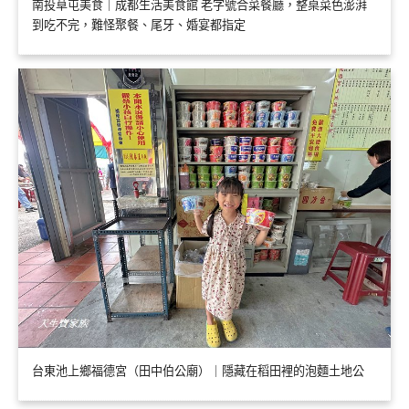
南投草屯美食｜成都生活美食館 老字號合菜餐廳，整桌菜色澎湃
到吃不完，難怪聚餐、尾牙、婚宴都指定
台東池上鄉福德宮（田中伯公廟）｜隱藏在稻田裡的泡麵土地公