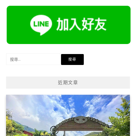
搜
尋
關
鍵
近期文章
字: