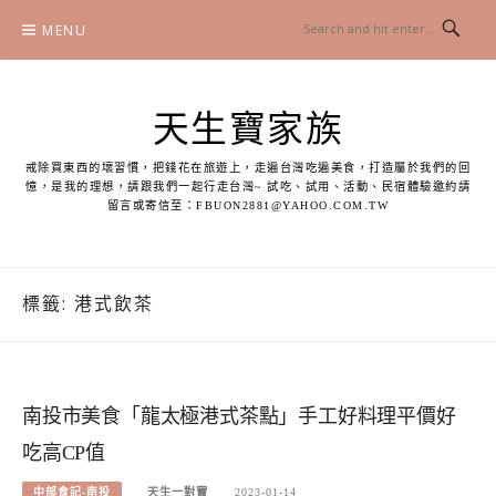
Skip
MENU
to
content
天生寶家族
戒除買東西的壞習慣，把錢花在旅遊上，走遍台灣吃遍美食，打造屬於我們的回
憶，是我的理想，請跟我們一起行走台灣~ 試吃、試用、活動、民宿體驗邀約請
留言或寄信至：
FBUON2881@YAHOO.COM.TW
標籤:
港式飲茶
南投市美食「龍太極港式茶點」手工好料理平價好
吃高CP值
中部食記-南投
天生一對寶
2023-01-14