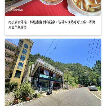
南投素食外燴｜科達素齋 到府辦桌，現場料理熱呼呼上桌～澎湃
素宴菜色豐盛