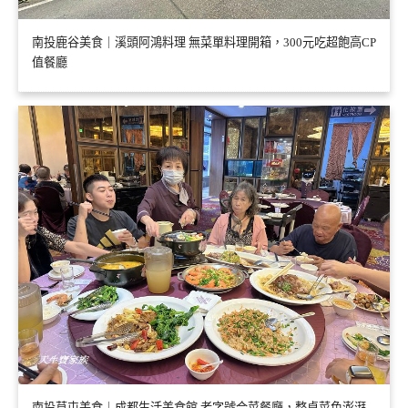
南投鹿谷美食｜溪頭阿鴻料理 無菜單料理開箱，300元吃超飽高CP
值餐廳
南投草屯美食｜成都生活美食館 老字號合菜餐廳，整桌菜色澎湃