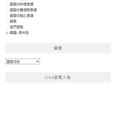
甜甜の料理食譜
甜甜の醃漬物食譜
甜甜の點心食譜
越南
金門景點
韓國--濟州島
彙整
彙
整
GA4瀏覽人氣