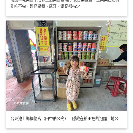
到吃不完，難怪聚餐、尾牙、婚宴都指定
台東池上鄉福德宮（田中伯公廟）｜隱藏在稻田裡的泡麵土地公