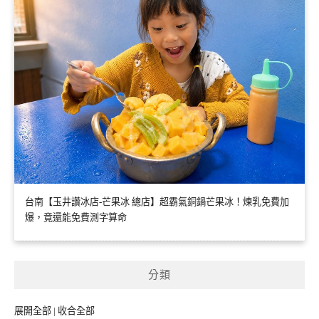
台南【玉井讚冰店-芒果冰 總店】超霸氣銅鍋芒果冰！煉乳免費加
爆，竟還能免費測字算命
分類
展開全部
|
收合全部