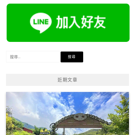
搜
尋
關
鍵
近期文章
字: