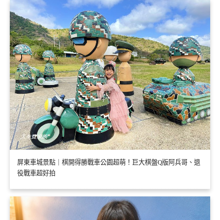
屏東車城景點｜棋開得勝戰車公園超萌！巨大棋盤Q版阿兵哥、退
役戰車超好拍