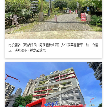
南投鹿谷【溪部好呆庄野宿體驗庄園】入住豪華露營車一泊二食醬
玩，溪水瀑布、抓魚超放電