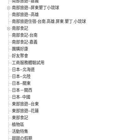
南部旅遊--嘉義
南部旅遊--屏東墾丁小琉球
南部旅遊--高雄
南部旅遊住宿-台南.高雄.屏東.墾丁.小琉球
南部食記
南部食記-台南
南部食記-嘉義
團購好康
好友聚會
工商服務體驗試用
日本--北海道
日本--北陸
日本--關東
日本－關西
日本–中國
東部旅遊--台東
東部旅遊--花蓮
東部食記
植物區
活動特集
甜甜の假期