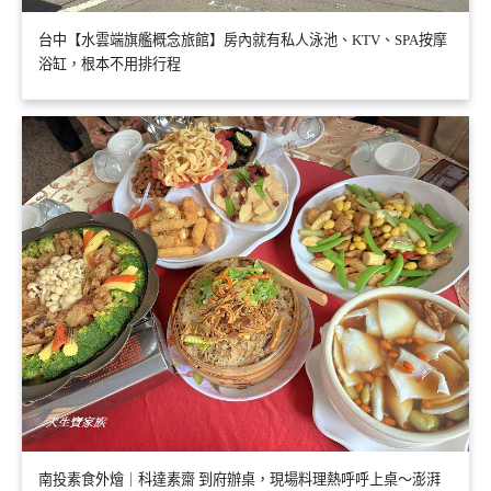
台中【水雲端旗艦概念旅館】房內就有私人泳池、KTV、SPA按摩
浴缸，根本不用排行程
南投素食外燴｜科達素齋 到府辦桌，現場料理熱呼呼上桌～澎湃