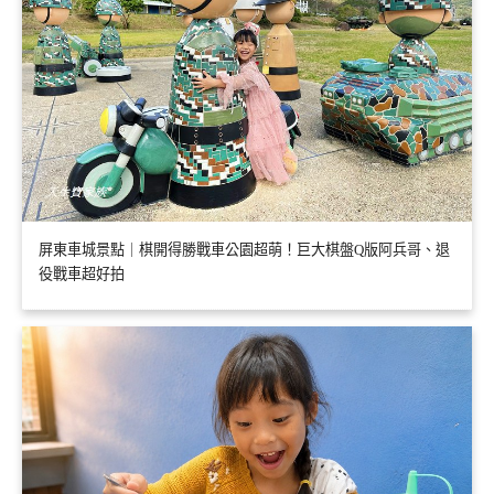
屏東車城景點｜棋開得勝戰車公園超萌！巨大棋盤Q版阿兵哥、退
役戰車超好拍