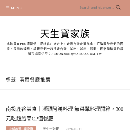
Skip
MENU
to
content
天生寶家族
戒除買東西的壞習慣，把錢花在旅遊上，走遍台灣吃遍美食，打造屬於我們的回
憶，是我的理想，請跟我們一起行走台灣~ 試吃、試用、活動、民宿體驗邀約請
留言或寄信至：
FBUON2881@YAHOO.COM.TW
標籤:
溪頭餐廳推薦
南投鹿谷美食｜溪頭阿鴻料理 無菜單料理開箱，300
元吃超飽高CP值餐廳
中部旅遊--南投縣
天生一對寶
2026-06-11