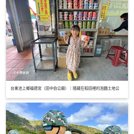
台東池上鄉福德宮（田中伯公廟）｜隱藏在稻田裡的泡麵土地公