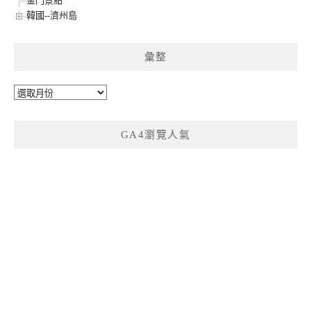
金門景點
韓國--濟州島
彙整
彙
整
GA4瀏覽人氣