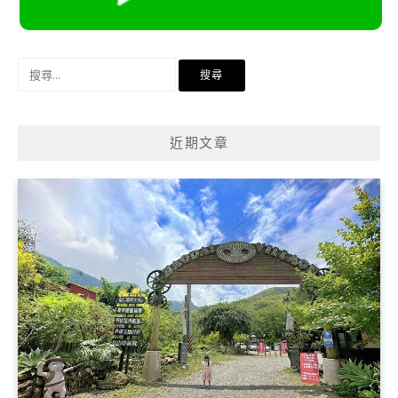
搜
尋
關
鍵
近期文章
字: