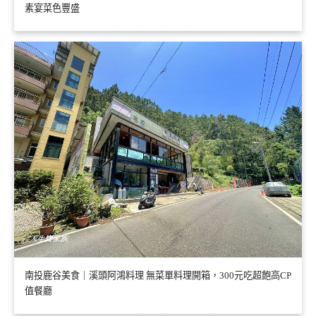
素宴菜色豐盛
南投鹿谷美食｜溪頭阿鴻料理 無菜單料理開箱，300元吃超飽高CP
值餐廳