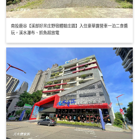
南投鹿谷【溪部好呆庄野宿體驗庄園】入住豪華露營車一泊二食醬
玩，溪水瀑布、抓魚超放電