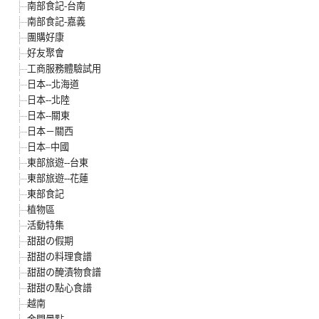
南部食記-台南
南部食記-嘉義
團購好康
好友聚會
工商服務體驗試用
日本--北海道
日本--北陸
日本--關東
日本－關西
日本–中國
東部旅遊--台東
東部旅遊--花蓮
東部食記
植物區
活動特集
甜甜の假期
甜甜の料理食譜
甜甜の醃漬物食譜
甜甜の點心食譜
越南