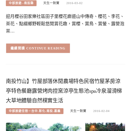
中部旅遊--南投縣
天生一對寶
2016-03-02
迎月櫻谷田家樂社區田子里櫻花廊道山中傳奇、櫻花、李花、
茶花、點綴鄉野輕鬆悠閒賞花趣，賞櫻、賞鳥、賞螢、露營泡
茶…
CONTINUE READING
南投竹山】竹屋部落休閒農場特色民宿竹屋茅房涼
亭特色餐廳露營烤肉控窯涼亭生態池spa冷泉溜滑梯
大草地體驗自然樸實生活
中部旅遊住宿－台中.彰化.南投.嘉義
天生一對寶
2016-02-04