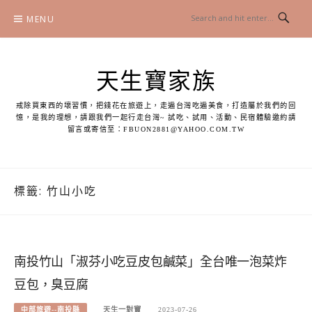
Skip
MENU
to
content
天生寶家族
戒除買東西的壞習慣，把錢花在旅遊上，走遍台灣吃遍美食，打造屬於我們的回
憶，是我的理想，請跟我們一起行走台灣~ 試吃、試用、活動、民宿體驗邀約請
留言或寄信至：
FBUON2881@YAHOO.COM.TW
標籤:
竹山小吃
南投竹山「淑芬小吃豆皮包鹹菜」全台唯一泡菜炸
豆包，臭豆腐
中部旅遊--南投縣
天生一對寶
2023-07-26