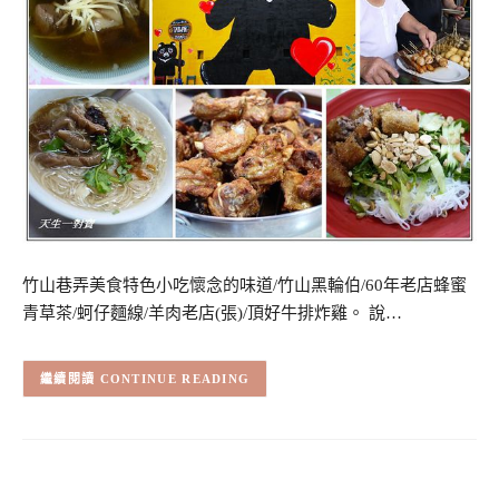
竹山巷弄美食特色小吃懷念的味道/竹山黑輪伯/60年老店蜂蜜
青草茶/蚵仔麵線/羊肉老店(張)/頂好牛排炸雞。 說…
CONTINUE READING