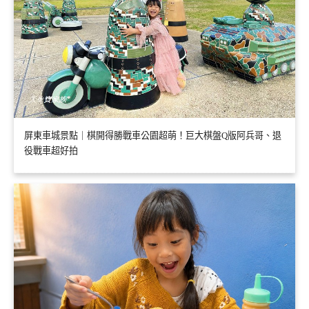
屏東車城景點｜棋開得勝戰車公園超萌！巨大棋盤Q版阿兵哥、退
役戰車超好拍