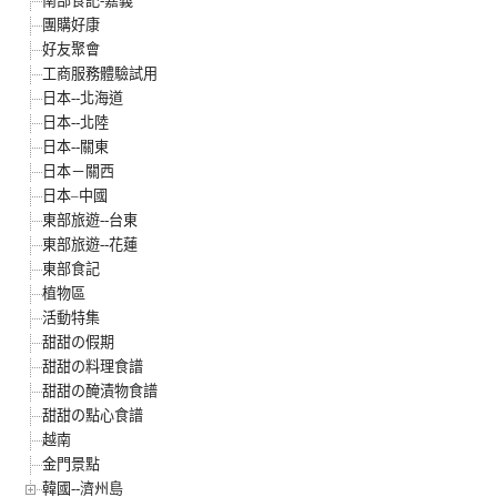
南部食記-嘉義
團購好康
好友聚會
工商服務體驗試用
日本--北海道
日本--北陸
日本--關東
日本－關西
日本–中國
東部旅遊--台東
東部旅遊--花蓮
東部食記
植物區
活動特集
甜甜の假期
甜甜の料理食譜
甜甜の醃漬物食譜
甜甜の點心食譜
越南
金門景點
韓國--濟州島