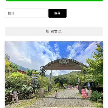
搜
尋
關
鍵
近期文章
字: