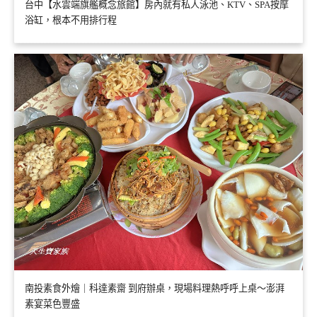
台中【水雲端旗艦概念旅館】房內就有私人泳池、KTV、SPA按摩
浴缸，根本不用排行程
南投素食外燴｜科達素齋 到府辦桌，現場料理熱呼呼上桌～澎湃
素宴菜色豐盛