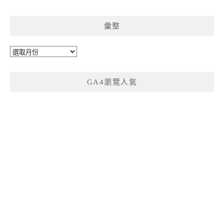
彙整
彙
整
GA4瀏覽人氣