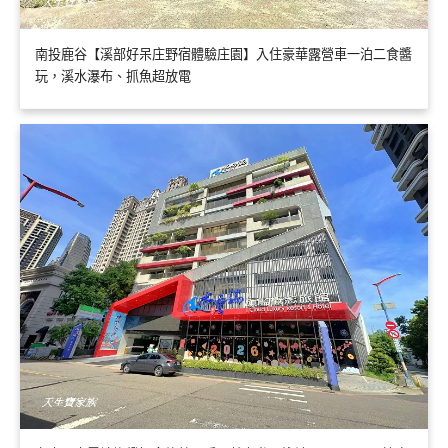
南投鹿谷【溪部好呆庄野宿體驗庄園】入住豪華露營車一泊二食醬
玩，溪水瀑布、抓魚超放電