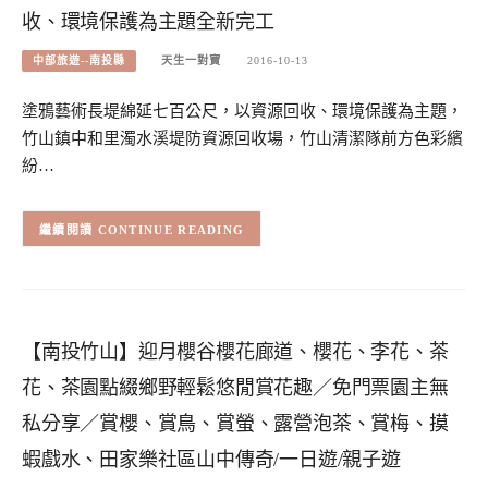
收、環境保護為主題全新完工
中部旅遊--南投縣
天生一對寶
2016-10-13
塗鴉藝術長堤綿延七百公尺，以資源回收、環境保護為主題，
竹山鎮中和里濁水溪堤防資源回收場，竹山清潔隊前方色彩繽
紛…
CONTINUE READING
【南投竹山】迎月櫻谷櫻花廊道、櫻花、李花、茶
花、茶園點綴鄉野輕鬆悠閒賞花趣／免門票園主無
私分享／賞櫻、賞鳥、賞螢、露營泡茶、賞梅、摸
蝦戲水、田家樂社區山中傳奇/一日遊/親子遊