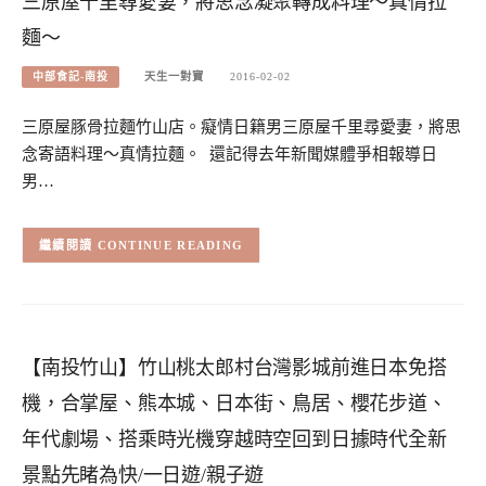
三原屋千里尋愛妻，將思念凝聚轉成料理～真情拉
麵～
中部食記-南投
天生一對寶
2016-02-02
三原屋豚骨拉麵竹山店。癡情日籍男三原屋千里尋愛妻，將思
念寄語料理～真情拉麵。 還記得去年新聞媒體爭相報導日
男…
CONTINUE READING
【南投竹山】竹山桃太郎村台灣影城前進日本免搭
機，合掌屋、熊本城、日本街、鳥居、櫻花步道、
年代劇場、搭乘時光機穿越時空回到日據時代全新
景點先睹為快/一日遊/親子遊