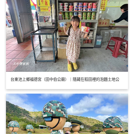
台東池上鄉福德宮（田中伯公廟）｜隱藏在稻田裡的泡麵土地公