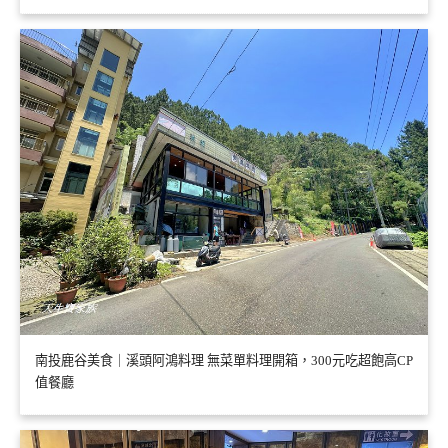
南投鹿谷美食｜溪頭阿鴻料理 無菜單料理開箱，300元吃超飽高CP
值餐廳