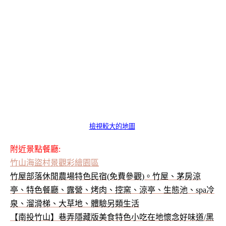
檢視較大的地圖
附近景點餐廳:
竹山海盜村景觀彩繪園區
竹屋部落休閒農場特色民宿(免費參觀)。竹屋、茅房涼
亭、特色餐廳、露營、烤肉、控窯、涼亭、生態池、spa冷
泉、溜滑梯、大草地、體驗另類生活
【南投竹山】巷弄隱藏版美食特色小吃在地懷念好味道/黑