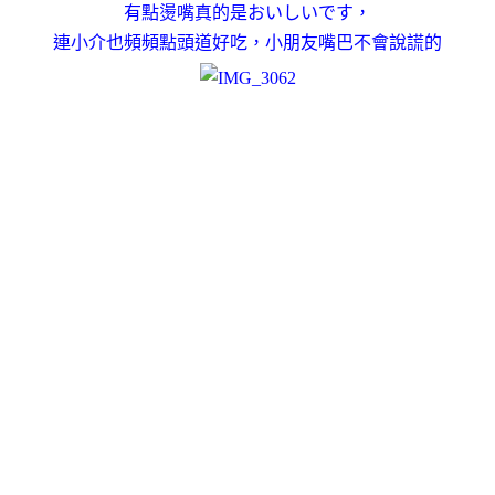
有點燙嘴真的是おいしいです，
連小介也頻頻點頭道好吃，
小朋友嘴巴不會說謊的