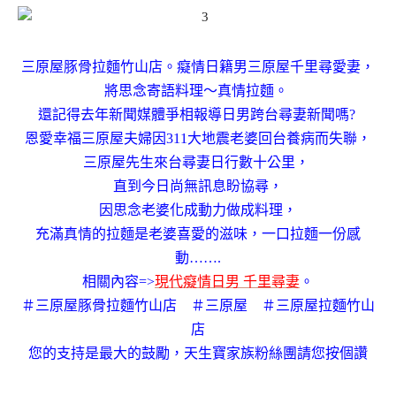
三原屋豚骨拉麵竹山店。癡情日籍男三原屋千里尋愛妻，
將思念寄語料理～真情拉麵。
還記得去年新聞媒體爭相報導日男跨台尋妻新聞嗎?
恩愛幸福三原屋夫婦因311大地震老婆回台養病而失聯，
三原屋先生來台尋妻日行數十公里，
直到今日尚無訊息盼協尋，
因思念老婆化成動力做成料理，
充滿真情的拉麵是老婆喜愛的滋味，
一口拉麵一份感
動…….
相關內容=>
現代癡情日男 千里尋妻
。
＃三原屋豚骨拉麵竹山店 ＃三原屋 ＃三原屋拉麵竹山
店
您的支持是最大的鼓勵，天生寶家族粉絲團請您按個讚