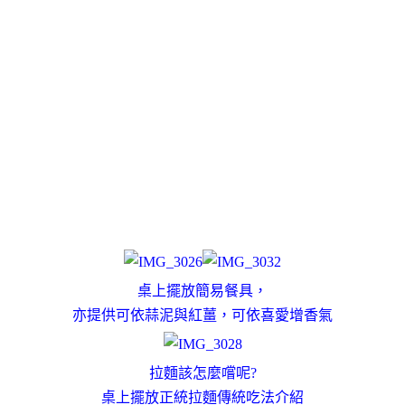
桌上擺放簡易餐具
，
亦提供
可依
蒜泥與紅薑
，
可依
喜愛增香氣
拉麵該怎麼嚐呢?
桌上擺放正統拉麵傳統吃法介紹