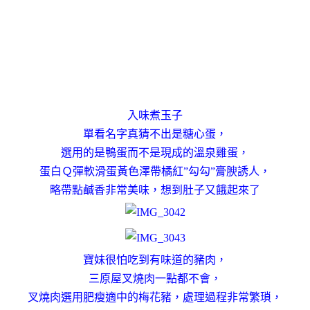
入味煮玉子
單看名字真猜不出是糖心蛋，
選用的是鴨蛋而不是現成的溫泉雞蛋，
蛋白Ｑ彈軟滑蛋黃色澤帶橘紅”勾勾”膏腴誘人，
略帶點鹹香非常美味，想到肚子又餓起來了
寶妹很怕吃到有味道的豬肉，
三原屋叉燒肉一點都不會，
叉燒肉選用肥瘦適中的梅花豬
，
處理過程非常繁瑣，