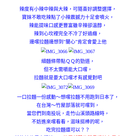
辣度有小辣中辣與大辣，可隨喜好調整選擇，
寶妹不敢吃辣點了小辣震撼力十足會噴火，
辣能提味口感更豐富雖辛辣卻溫醇，
辣到心坎裡完全不冷了好過癮，
邊嚐拉麵邊想到”蘭心”肯定會愛上他
細麵條帶點ＱＱ的勁道，
但不太需嚼能大口嚐，
拉麵就是要大口嚐才有感覺對吧
一口拉麵一份感動～想嚐拉麵不用跑到日本了，
在台灣～竹屋部落就可嚐到，
當您們到南投玩，走竹山溪頭路線時，
不妨進來嚐看看，滋味挺棒的呢，
吃完拉麵還可以？
？