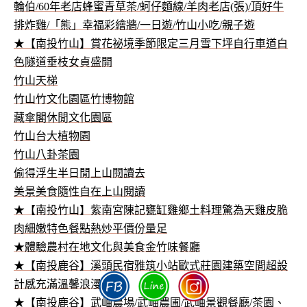
輪伯/60年老店蜂蜜青草茶/蚵仔麵線/羊肉老店(張)/頂好牛
排炸雞/「熊」幸福彩繪牆/一日遊/竹山小吃/親子遊
★【南投竹山】賞花祕境季節限定三月雪下坪自行車道白
色隧道垂枝女貞盛開
竹山天梯
竹山竹文化園區竹博物館
藏傘閣休閒文化園區
竹山台大植物園
竹山八卦茶園
偷得浮生半日閒上山閱讀去
美景美食隨性自在上山閱讀
★【南投竹山】紫南宮陳記甕缸雞鄉土料理驚為天雞皮脆
肉細嫩特色餐點熱炒平價份量足
★體驗農村在地文化與美食金竹味餐廳
★【南投鹿谷】溪頭民宿雅筑小站歐式莊園建築空間超設
計感充滿溫馨浪漫滿分
★【南投鹿谷】武岫農場/武岫農圃/武岫景觀餐廳/茶園、