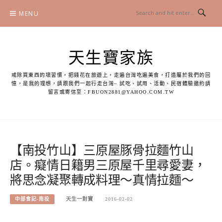
Skip
MENU
to
content
天生寶家族
戒除買東西的壞習慣，把錢花在旅遊上，走遍台灣吃遍美食，打造屬於我們的回
憶，是我的理想，請跟我們一起行走台灣~ 試吃、試用、活動、民宿體驗邀約請
留言或寄信至：
FBUON2881@YAHOO.COM.TW
【南投竹山】三原屋豚骨拉麵竹山
店。癡情日籍男三原屋千里尋愛妻，
將思念凝聚轉成料理～真情拉麵～
中部食記-南投
天生一對寶
2016-02-02