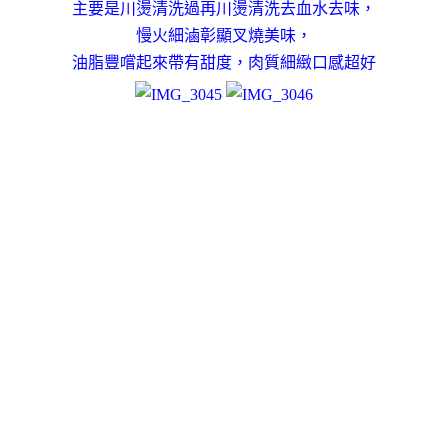
主要是川燙清洗過再川燙清洗去血水去味，
慢火細滷彰顯叉燒美味
，
油脂豐嚐起來帶有甜度，肉質細緻口感超好