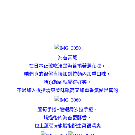
海苔青蔥
在日本正確吃法是海苔捲著蔥花吃，
咱們真的很俗直接加到拉麵內加重口味，
哈)))想到就覺得好笑，
不過加入後挺清爽
美味飆高
又加重香氣倒是真的
蘆筍手捲+龍蝦舞沙拉手捲，
烤過後的海苔更酥香，
包上蘆筍or龍蝦搭配生菜很清爽