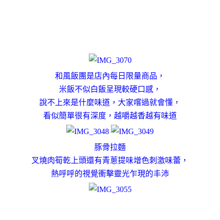
和風飯團是店內每日限量商品，
米飯不似白飯呈現較硬口感，
說不上來是什麼味道，大家嚐過就會懂，
看似簡單很有深度，越嚼越香越有味道
豚骨拉麵
叉燒肉筍乾上頭還有青蔥提味增色刺激味蕾，
熱呼呼的視覺衝擊靈光乍現的丰沛