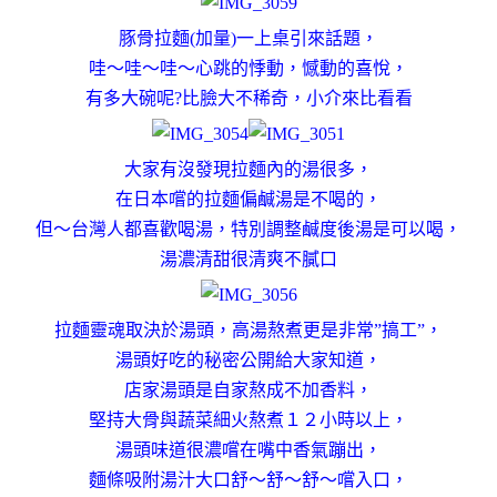
豚骨拉麵(加量)一上桌引來話題，
哇～哇～哇～
心跳
的
悸動
，
憾
動
的喜悅
，
有多大碗呢?比臉大不稀奇，小介來比看看
大家有沒發現拉麵內的湯很多，
在日本嚐的拉麵偏鹹湯是不喝的，
但～台灣人都喜歡喝湯，
特別調整鹹度後湯是可以喝
，
湯濃清甜很清爽不膩口
拉麵靈魂取決於湯頭
，
高湯熬煮更是非常”搞工”，
湯頭好吃的秘密公開給大家知道，
店家湯頭是自家熬成不加香料，
堅持大骨與蔬菜細火熬煮１２小時以上，
湯頭味道很濃嚐在嘴中香氣蹦出，
麵條吸附湯汁大口舒～舒～舒～嚐入口，