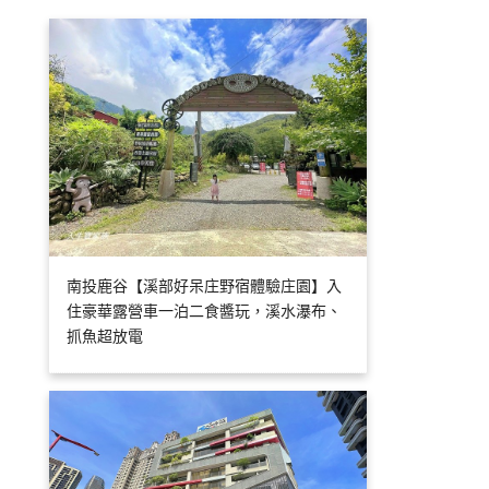
南投鹿谷【溪部好呆庄野宿體驗庄園】入
住豪華露營車一泊二食醬玩，溪水瀑布、
抓魚超放電