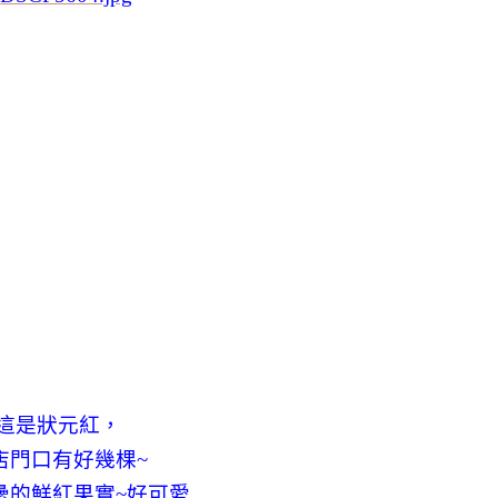
這是狀元紅，
店門口有好幾棵~
纍的鮮紅果實~好可愛