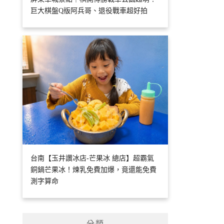
巨大棋盤Q版阿兵哥、退役戰車超好拍
台南【玉井讚冰店-芒果冰 總店】超霸氣
銅鍋芒果冰！煉乳免費加爆，竟還能免費
測字算命
分類