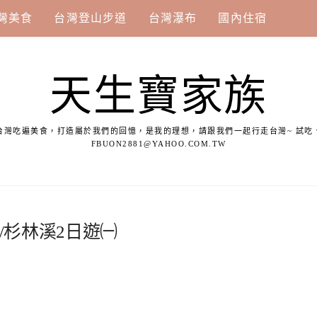
灣美食
台灣登山步道
台灣瀑布
國內住宿
天生寶家族
台灣吃遍美食，打造屬於我們的回憶，是我的理想，請跟我們一起行走台灣~ 試吃
FBUON2881@YAHOO.COM.TW
/杉林溪2日遊㈠