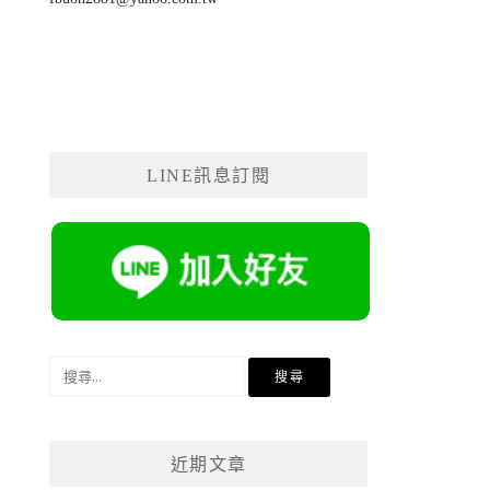
LINE訊息訂閱
搜
尋
關
鍵
近期文章
字: