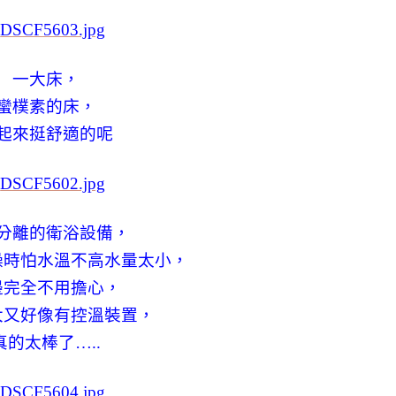
一大床，
蠻樸素的床，
起來挺舒適的呢
分離的衛浴設備，
澡時怕水溫不高水量太小，
邊完全不用擔心，
大又好像有控溫裝置，
真的太棒了…..