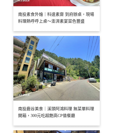
南投素食外燴｜科達素齋 到府辦桌，現場
料理熱呼呼上桌～澎湃素宴菜色豐盛
南投鹿谷美食｜溪頭阿鴻料理 無菜單料理
開箱，300元吃超飽高CP值餐廳