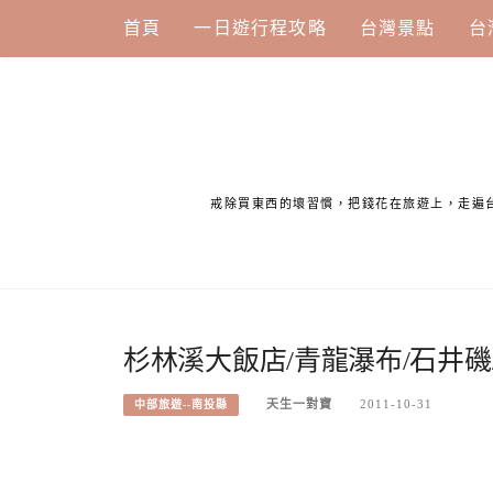
Skip
首頁
一日遊行程攻略
台灣景點
台
to
content
戒除買東西的壞習慣，把錢花在旅遊上，走遍
杉林溪大飯店/青龍瀑布/石井磯
天生一對寶
2011-10-31
中部旅遊--南投縣