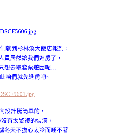
我們就到杉林溪大飯店報到，
人員居然讓我們進房了，
只想去取套票遊園呢…
此咱們就先進房吧~
內設計挺簡單的，
淨沒有太繁複的裝潢，
爐冬天不擔心太冷而睡不著