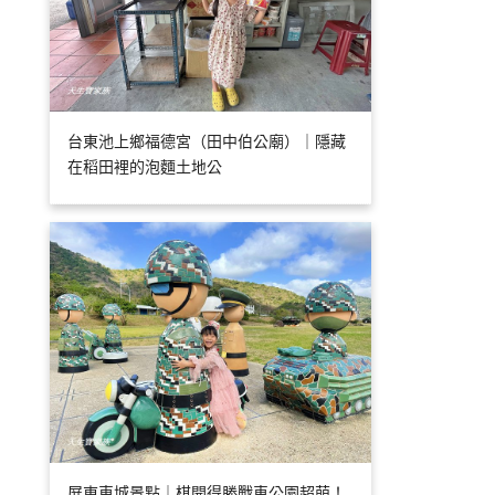
台東池上鄉福德宮（田中伯公廟）｜隱藏
在稻田裡的泡麵土地公
屏東車城景點｜棋開得勝戰車公園超萌！