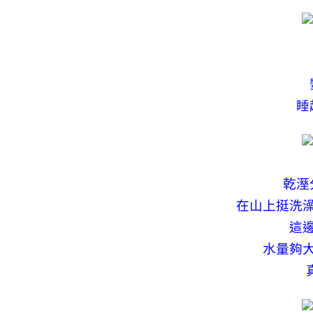
睡
乾溼
在山上挺洗
這
水量夠