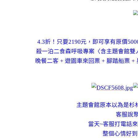
4.3折！只要2190元，即可享有原價
殺一泊二食森呼吸專案〈含主題會館雙人房
晚餐二客 + 遊園車來回票 + 腳踏船票 +
主題會館原本以為是杉林
客服說
當天~客服打電話
整個心情好到