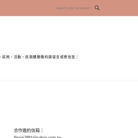
、試用、活動、民宿體驗邀約請留言或寄信至：
合作邀約信箱：
fbuon2881@yahoo.com.tw