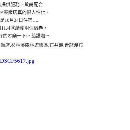
法提供服務，敬請配合
林溪飯店真的很人性化，
是10月24日住宿…..
11月就給使用住宿卷，
好的ㄜ樂一下~~給讚啦~~