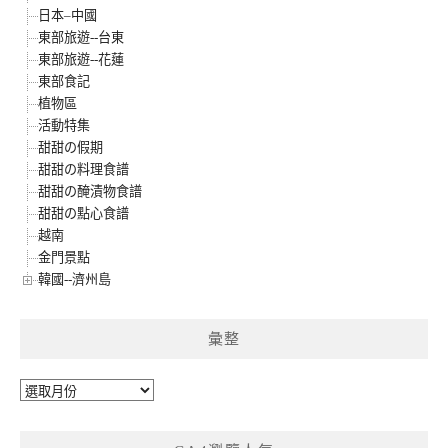
日本–中國
東部旅遊--台東
東部旅遊--花蓮
東部食記
植物區
活動特集
甜甜の假期
甜甜の料理食譜
甜甜の醃漬物食譜
甜甜の點心食譜
越南
金門景點
韓國--濟州島
彙整
彙
整