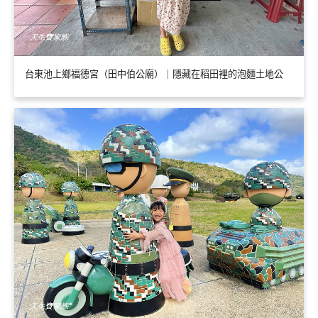
台東池上鄉福德宮（田中伯公廟）｜隱藏在稻田裡的泡麵土地公