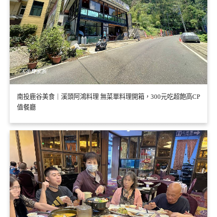
南投鹿谷美食｜溪頭阿鴻料理 無菜單料理開箱，300元吃超飽高CP
值餐廳