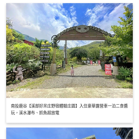
南投鹿谷【溪部好呆庄野宿體驗庄園】入住豪華露營車一泊二食醬
玩，溪水瀑布、抓魚超放電