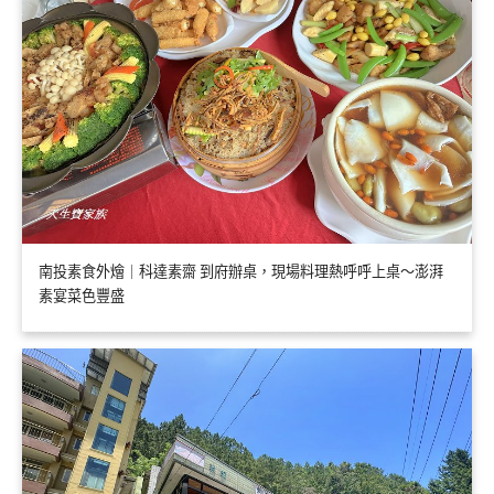
南投素食外燴｜科達素齋 到府辦桌，現場料理熱呼呼上桌～澎湃
素宴菜色豐盛