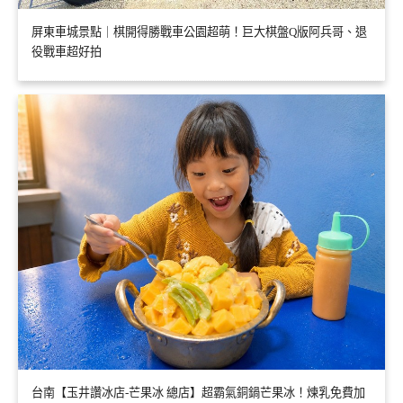
屏東車城景點｜棋開得勝戰車公園超萌！巨大棋盤Q版阿兵哥、退
役戰車超好拍
台南【玉井讚冰店-芒果冰 總店】超霸氣銅鍋芒果冰！煉乳免費加