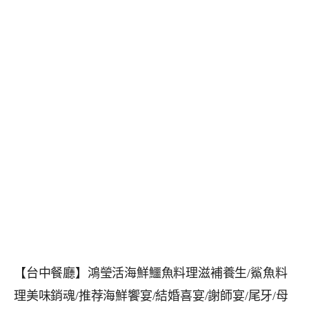
【台中餐廳】鴻瑩活海鮮鱷魚料理滋補養生/鯊魚料
理美味銷魂/推荐海鮮饗宴/結婚喜宴/謝師宴/尾牙/母