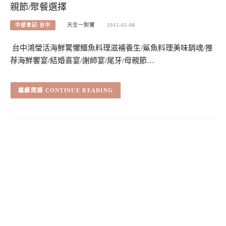
親節/聚餐選擇
中部食記-台中
天生一對寶
2015-05-08
台中鴻瑩活海鮮驚懼鱷魚料理滋補養生/鯊魚料理美味銷魂/推
荐海鮮饗宴/結婚喜宴/謝師宴/尾牙/母親節…
CONTINUE READING