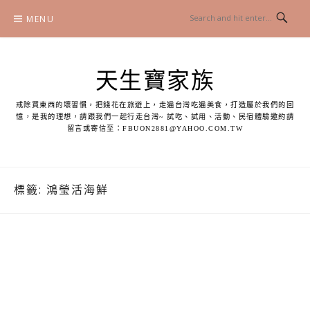
Skip
MENU
to
content
天生寶家族
戒除買東西的壞習慣，把錢花在旅遊上，走遍台灣吃遍美食，打造屬於我們的回
憶，是我的理想，請跟我們一起行走台灣~ 試吃、試用、活動、民宿體驗邀約請
留言或寄信至：
FBUON2881@YAHOO.COM.TW
標籤:
鴻瑩活海鮮