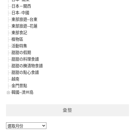
日本－關西
日本–中國
東部旅遊--台東
東部旅遊--花蓮
東部食記
植物區
活動特集
甜甜の假期
甜甜の料理食譜
甜甜の醃漬物食譜
甜甜の點心食譜
越南
金門景點
韓國--濟州島
彙整
彙
整