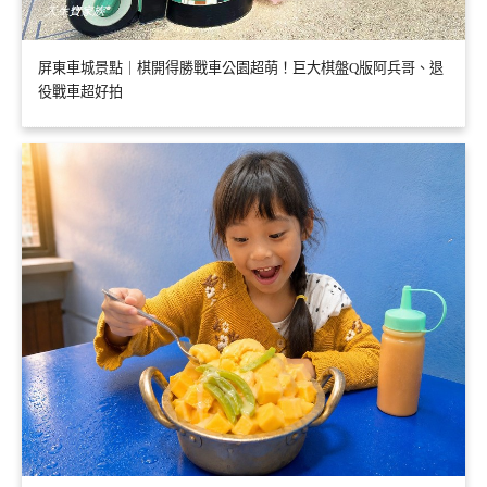
屏東車城景點｜棋開得勝戰車公園超萌！巨大棋盤Q版阿兵哥、退
役戰車超好拍