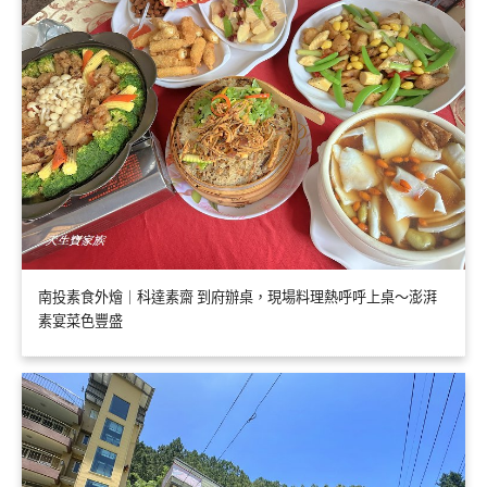
南投素食外燴｜科達素齋 到府辦桌，現場料理熱呼呼上桌～澎湃
素宴菜色豐盛