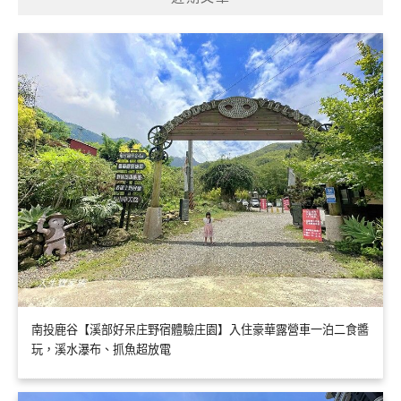
南投鹿谷【溪部好呆庄野宿體驗庄園】入住豪華露營車一泊二食醬
玩，溪水瀑布、抓魚超放電