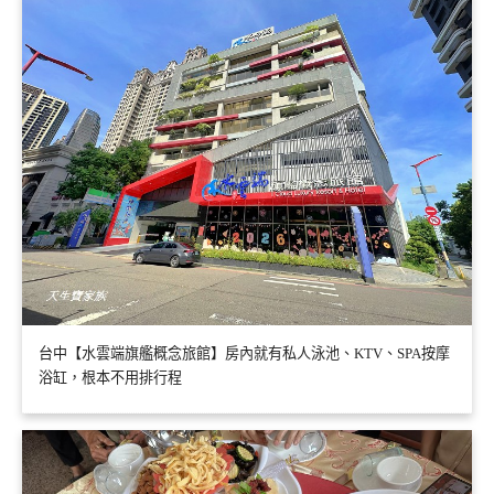
台中【水雲端旗艦概念旅館】房內就有私人泳池、KTV、SPA按摩
浴缸，根本不用排行程