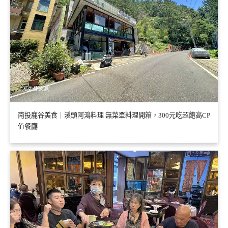
南投鹿谷美食｜溪頭阿鴻料理 無菜單料理開箱，300元吃超飽高CP
值餐廳