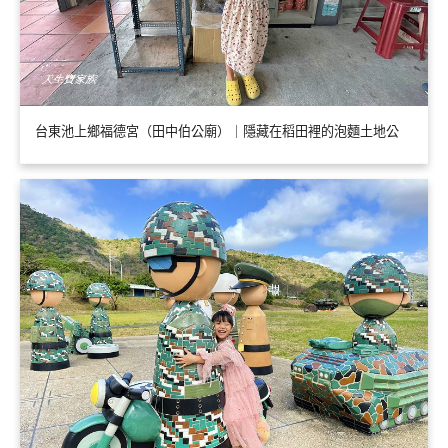
台東池上鄉福德宮（田中伯公廟）｜隱藏在稻田裡的泡麵土地公