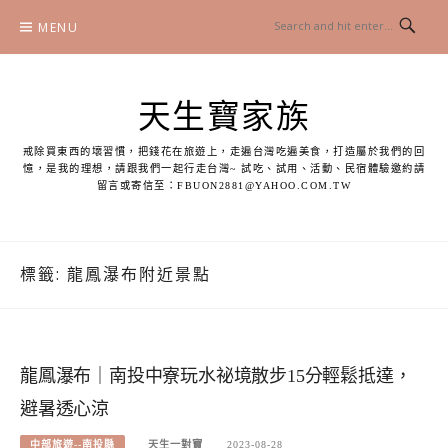
Skip
MENU
to
content
天生寶家族
戒除買東西的壞習慣，把錢花在旅遊上，走遍台灣吃遍美食，打造屬於我們的回
憶，是我的理想，請跟我們一起行走台灣~ 試吃、試用、活動、民宿體驗邀約請
留言或寄信至：
FBUON2881@YAHOO.COM.TW
標籤:
龍鳳瀑布附近景點
龍鳳瀑布｜南投中寮玩水祕境散步15分輕鬆抵達，
避暑透心涼
中部旅遊--南投縣
天生一對寶
2023-08-28