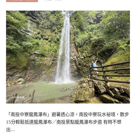
「南投中寮龍鳳瀑布」避暑透心涼，南投中寮玩水祕境，散步
15分輕鬆抵達龍鳳瀑布／南投景點龍鳳瀑布步道 有時不想
出…