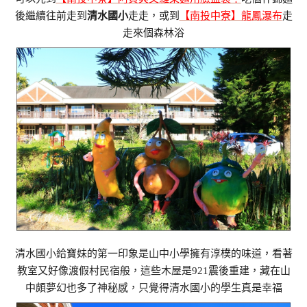
後繼續往前走到
清水國小
走走，或到
【南投中寮】龍鳳瀑布
走
走來個森林浴
清水國小給寶妹的第一印象是山中小學擁有淳樸的味道，看著
教室又好像渡假村民宿般，這些木屋是921震後重建，藏在山
中頗夢幻也多了神秘感，只覺得清水國小的學生真是幸福