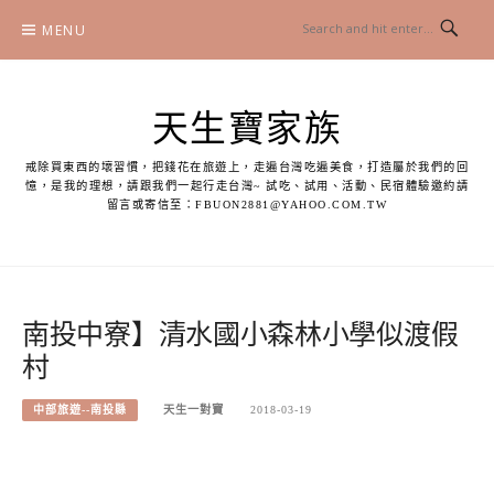
Skip
MENU
to
content
天生寶家族
戒除買東西的壞習慣，把錢花在旅遊上，走遍台灣吃遍美食，打造屬於我們的回
憶，是我的理想，請跟我們一起行走台灣~ 試吃、試用、活動、民宿體驗邀約請
留言或寄信至：
FBUON2881@YAHOO.COM.TW
南投中寮】清水國小森林小學似渡假
村
中部旅遊--南投縣
天生一對寶
2018-03-19