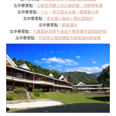
北中寮景點：
石龍宮泡麵土地公廟奇觀！泡麵呷免驚
北中寮景點：
六七一茶花園全台唯一錫葉藤大道
北中寮景點：
清水國小森林小學似渡假村
北中寮景點：
龍鳳瀑布
北中寮景點：
九重葛秘境樟平溪自行車道爆炸盛開超好拍
北中寮景點：
阿貞爽文雜菜麵超大碗滿滿料銅板價