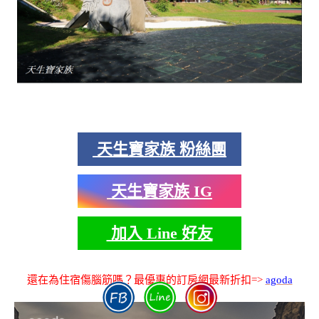
天生寶家族 粉絲團
天生寶家族 IG
加入 Line 好友
還在為住宿傷腦筋嗎？最優惠的訂房網最新折扣=>
agoda