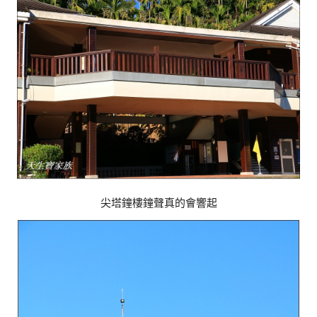
尖塔鐘樓鐘聲真的會響起