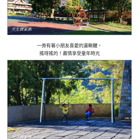
一旁有著小朋友喜愛的盪鞦韆，
搖呀搖的！盡情享受童年時光