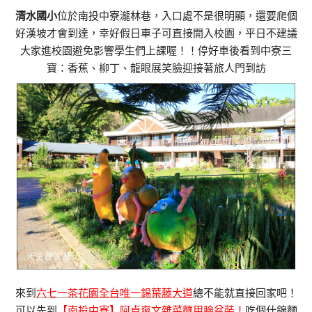
清水國小
位於南投中寮瀧林巷，入口處不是很明顯，還要爬個
好漢坡才會到達，幸好假日車子可直接開入校園，平日不建議
大家進校園避免影響學生們上課喔！！停好車後看到中寮三
寶：香蕉、柳丁、龍眼展笑臉迎接著旅人門到訪
來到
六七一茶花園全台唯一錫葉藤大道
總不能就直接回家吧！
可以先到
【南投中寮】阿貞爽文雜菜麵用臉盆裝！
吃個什錦麵