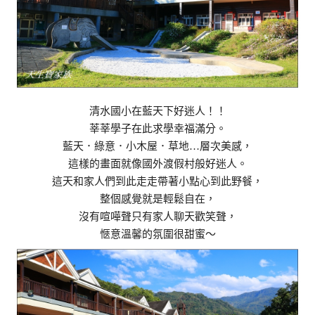
清水國小在藍天下好迷人！！
莘莘學子在此求學幸福滿分。
藍天．綠意．小木屋．草地…層次美感，
這樣的畫面就像國外渡假村般好迷人。
這天和家人們到此走走帶著小點心到此野餐，
整個感覺就是輕鬆自在，
沒有喧嘩聲只有家人聊天歡笑聲，
愜意溫馨的氛圍很甜蜜～