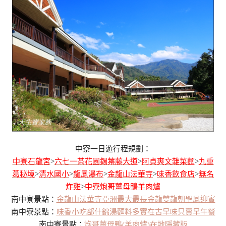
中寮一日遊行程規劃：
中寮石龍宮
>
六七一茶花園錫葉藤大道
>
阿貞爽文雜菜麵
>
九重
葛秘境
>
清水國小
>
龍鳳瀑布
>
金龍山法華寺
>
味香飲食店
>
無名
炸雞
>
中寮炮哥薑母鴨羊肉爐
南中寮景點：
金龍山法華寺亞洲最大最長金龍雙龍朝聖鳳迎賓
南中寮景點：
味香小吃部什錦湯麵料多實在古早味只賣早午餐
南中寮景點：
炮哥薑母鴨(羊肉爐)在地隱藏版