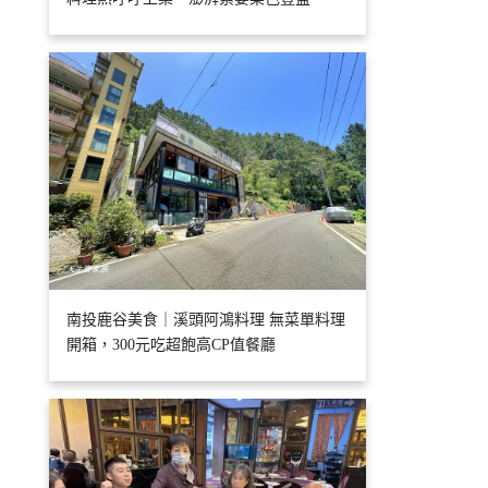
南投鹿谷美食｜溪頭阿鴻料理 無菜單料理
開箱，300元吃超飽高CP值餐廳