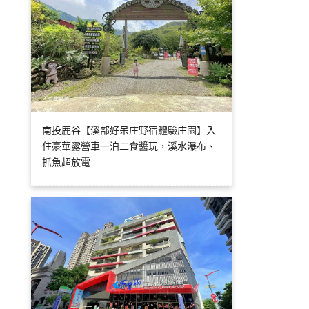
南投鹿谷【溪部好呆庄野宿體驗庄園】入
住豪華露營車一泊二食醬玩，溪水瀑布、
抓魚超放電