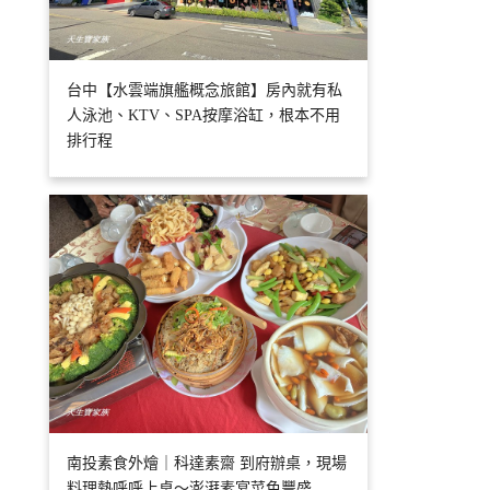
台中【水雲端旗艦概念旅館】房內就有私
人泳池、KTV、SPA按摩浴缸，根本不用
排行程
南投素食外燴｜科達素齋 到府辦桌，現場
料理熱呼呼上桌～澎湃素宴菜色豐盛