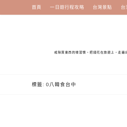
Skip
首頁
一日遊行程攻略
台灣景點
台
to
content
戒除買東西的壞習慣，把錢花在旅遊上，走遍
標籤:
0八韓食台中