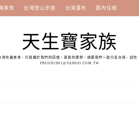
灣美食
台灣登山步道
台灣瀑布
國內住宿
天生寶家族
台灣吃遍美食，打造屬於我們的回憶，是我的理想，請跟我們一起行走台灣~ 試吃
FBUON2881@YAHOO.COM.TW