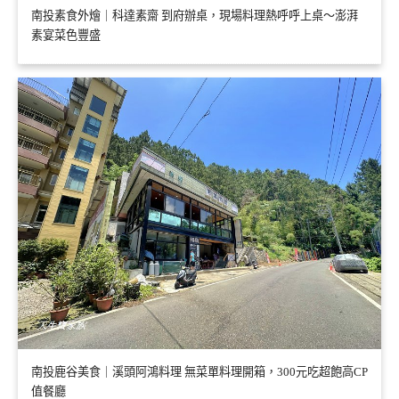
南投素食外燴｜科達素齋 到府辦桌，現場料理熱呼呼上桌～澎湃
素宴菜色豐盛
南投鹿谷美食｜溪頭阿鴻料理 無菜單料理開箱，300元吃超飽高CP
值餐廳