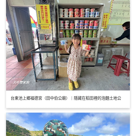
台東池上鄉福德宮（田中伯公廟）｜隱藏在稻田裡的泡麵土地公