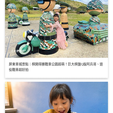
屏東車城景點｜棋開得勝戰車公園超萌！巨大棋盤Q版阿兵哥、退
役戰車超好拍