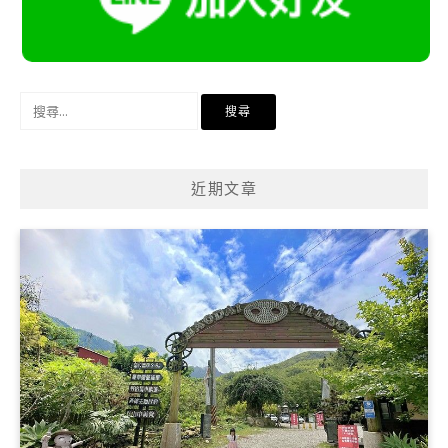
搜
尋
關
鍵
近期文章
字: