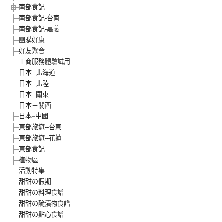
南部食記
南部食記-台南
南部食記-嘉義
團購好康
好友聚會
工商服務體驗試用
日本--北海道
日本--北陸
日本--關東
日本－關西
日本–中國
東部旅遊--台東
東部旅遊--花蓮
東部食記
植物區
活動特集
甜甜の假期
甜甜の料理食譜
甜甜の醃漬物食譜
甜甜の點心食譜