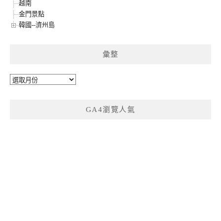
越南
金門景點
韓國--濟州島
彙整
彙
整
GA4瀏覽人氣