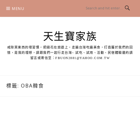
Skip
MENU
to
content
天生寶家族
戒除買東西的壞習慣，把錢花在旅遊上，走遍台灣吃遍美食，打造屬於我們的回
憶，是我的理想，請跟我們一起行走台灣~ 試吃、試用、活動、民宿體驗邀約請
留言或寄信至：
FBUON2881@YAHOO.COM.TW
標籤:
OBA韓食