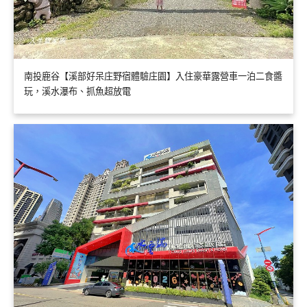
南投鹿谷【溪部好呆庄野宿體驗庄園】入住豪華露營車一泊二食醬
玩，溪水瀑布、抓魚超放電