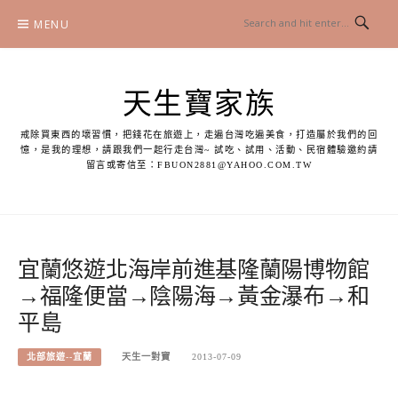
Skip
MENU
to
content
天生寶家族
戒除買東西的壞習慣，把錢花在旅遊上，走遍台灣吃遍美食，打造屬於我們的回
憶，是我的理想，請跟我們一起行走台灣~ 試吃、試用、活動、民宿體驗邀約請
留言或寄信至：
FBUON2881@YAHOO.COM.TW
宜蘭悠遊北海岸前進基隆蘭陽博物館
→福隆便當→陰陽海→黃金瀑布→和
平島
北部旅遊--宜蘭
天生一對寶
2013-07-09