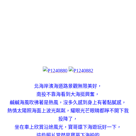
北海岸濱海道路景觀無限美好，
南投不靠海看到大海挺興奮，
鹹鹹海風吹彿著是熱風，
沒多久感到身上有著黏膩感，
熱情太陽照海面上波光粼粼，
耀眼光芒眼睛都睜不開下我
投降了，
坐在車上欣賞沿途風光，
寶哥還下海遊玩好一下，
這些照片當然是寶哥下海拍的