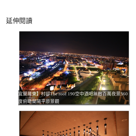
延伸閱讀
宜蘭羅東】村卻The roof 190空中酒吧無敵百萬夜景360
度俯瞰蘭陽平原景觀