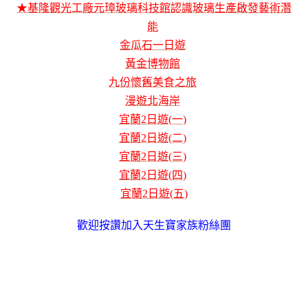
★基隆觀光工廠元璋玻璃科技館認識玻璃生產啟發藝術潛
能
金瓜石一日遊
黃金博物館
九份懷舊美食之旅
漫遊北海岸
宜蘭2日遊(一)
宜蘭2日遊(二)
宜蘭2日遊(三)
宜蘭2日遊(四)
宜蘭2日遊(五)
歡迎按讚加入天生寶家族粉絲團