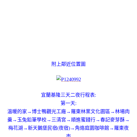
附上鄰近位置圖
宜蘭基隆三天二夜行程表:
第一天:
溫暖的家→博士鴨觀光工廠→羅東林業文化園區→林場肉
羹→玉兔鉛筆學校→三清宮→順進蜜餞行→春記麥芽酥→
梅花湖→新天鵝堡民宿(夜宿)→角烙庭園咖啡館→羅東夜
市