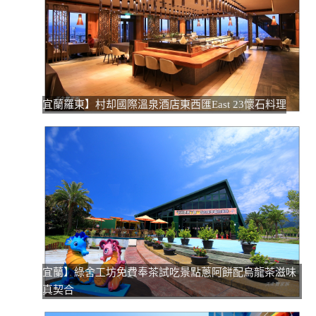
宜蘭羅東】村却國際溫泉酒店東西匯East 23懷石料理
宜蘭】綠舍工坊免費奉茶試吃景點蔥阿餅配烏龍茶滋味
真契合