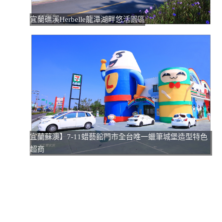
宜蘭礁溪Herbelle龍潭湖畔悠活園區
宜蘭蘇澳】7-11蜡藝館門市全台唯一蠟筆城堡造型特色
超商