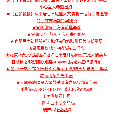
★【宜蘭景點】蘭陽糧食局窯烤山寨村是麵包店?是餐廳?
小心巨人赤魁出沒!
★【宜蘭餐廳】蓮雨居香草庭園人文美食一個好朋友溫馨
的所在充滿期待與驚喜
★宜蘭悠遊北海岸前進基隆
★宜蘭民宿–芯園‧我的夢中城堡
★宜蘭民宿初體驗新天鵝堡&角烙咖啡廳美味份量足
★賞風景好地方梅花湖&三清宮
★羅東林業文化園區好逛好拍來碗林場肉羹真是人間美味
宜蘭橘之鄉蜜餞形象館&Candy相見歡&五峰旗瀑布
宜蘭-下一站幸福花田村望龍埤-員山好味魚丸米粉-亞典蛋
糕密碼館觀光工廠
★大龍蝦總匯令人驚豔基隆海之鮇火鍋文化館
伯斯飯店-BOSS HOTEL茶水巴黎西餐廳
于烤魚創意料理
基隆廟口小吃全記錄
瑞芳小吃全記錄