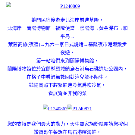
離開民宿後遊走北海岸前進基隆，
北海岸→蘭陽博物館→福隆便當→陰陽海→黃金瀑布→和
平島→
萊茵商旅(夜宿)→九六一家日式燒烤→基隆夜市港邊散步
夜遊，
第一站咱們來到蘭陽博物館，
蘭陽博物館位於宜蘭縣頭城鎮烏石港烏石礁遺址公園內，
在格子中看過無數回對這兒並不陌生，
豔陽高照下趕緊躲進冷氣房吹冷氣，
看展覽並非我的菜
您的支持是我們最大的動力，天生寶家族粉絲團請您按個
讚
寶哥午餐想在烏石港嚐海鮮，