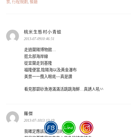
食
,
行程規劃
,
餐廳
表
桃米生態村小青蛙
示:
2013-07-0910:46:51
走過蘭陽博物館…
逛北部海岸線
從宜蘭走到基隆
福隆便當,陰陽海以及黃金瀑布
美景一一攬入眼底~~真是讚
看見那碧砂漁港滿滿活跳跳海鮮…真誘人吼^^
表
羅傑
示:
2013-07-1013:13:19
我確定應該是非假日的關係