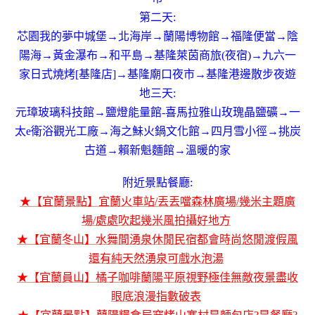
第二天:
芯園我的夢中城堡→北海岸→蘭陽博物館→福隆便當→陰
陽海→黃金瀑布→和平島→基隆萊茵商旅(夜宿)→九六一
家日式燒烤[基隆店]→基隆廟口夜市→基隆港邊散步夜遊
地三天:
元璋玻璃科技館→鹽燈能量館-喜馬拉雅山玫瑰晶鹽礦→一
太e衛浴觀光工廠→海之鮇火鍋文化館→四月雪小徑→挑炭
古道→賴新魁麵館→溫暖的家
附近景點餐廳:
★【宜蘭景點】宜蘭火車站/丟丟噹森林廣場/幾米主題廣
場/處處吹起幾米風拍攝好地方
★【宜蘭冬山】水舞間湧泉休閒民宿都會時尚悠閒渡假風
還有純天然湧泉可戲水泡湯
★【宜蘭員山】橘子咖啡蘭陽平原視野極佳無敵夜景盡收
眼底浪漫指數破表