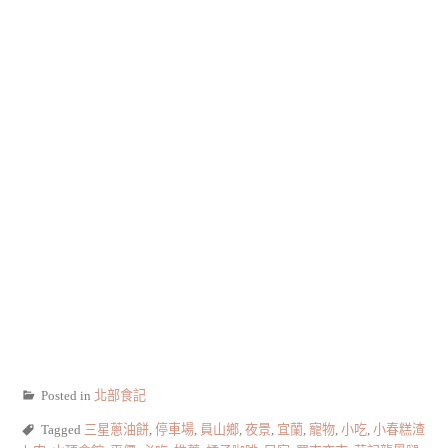
Posted in
北部食記
Tagged
三星蔥油餅
,
停車場
,
員山鄉
,
夜景
,
宜蘭
,
寵物
,
小吃
,
小春糕渣