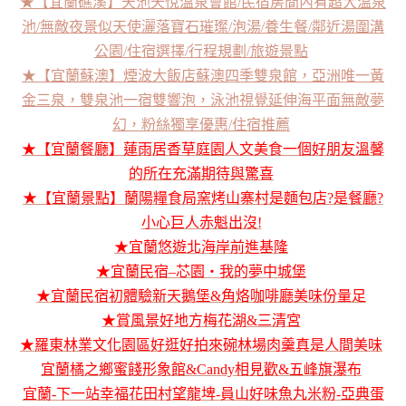
★【宜蘭礁溪】天池天悅溫泉會館/民宿房間內有超大溫泉
池/無敵夜景似天使灑落寶石璀璨/泡湯/養生餐/鄰近湯圍溝
公園/住宿選擇/行程規劃/旅遊景點
★【宜蘭蘇澳】煙波大飯店蘇澳四季雙泉館，亞洲唯一黃
金三泉，雙泉池一宿雙響泡，泳池視覺延伸海平面無敵夢
幻，粉絲獨享優惠/住宿推薦
★【宜蘭餐廳】蓮雨居香草庭園人文美食一個好朋友溫馨
的所在充滿期待與驚喜
★【宜蘭景點】蘭陽糧食局窯烤山寨村是麵包店?是餐廳?
小心巨人赤魁出沒!
★宜蘭悠遊北海岸前進基隆
★宜蘭民宿–芯園‧我的夢中城堡
★宜蘭民宿初體驗新天鵝堡&角烙咖啡廳美味份量足
★賞風景好地方梅花湖&三清宮
★羅東林業文化園區好逛好拍來碗林場肉羹真是人間美味
宜蘭橘之鄉蜜餞形象館&Candy相見歡&五峰旗瀑布
宜蘭-下一站幸福花田村望龍埤-員山好味魚丸米粉-亞典蛋