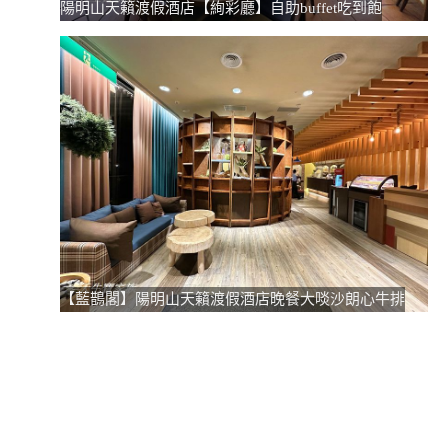
陽明山天籟渡假酒店【絢彩廳】自助buffet吃到飽
【藍鵲閣】陽明山天籟渡假酒店晚餐大啖沙朗心牛排