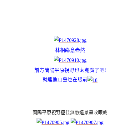
林相綠意盎然
前方蘭陽平原視野也太寬廣了吧!
就連龜山島也在眼前
蘭陽平原視野極佳無敵遠景盡收眼底