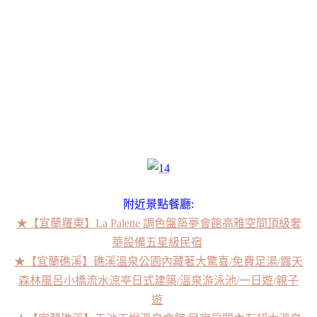
附近景點餐廳:
★【宜蘭羅東】La Palette 調色盤築夢會館高雅空間頂級奢
華設備五星級民宿
★【宜蘭礁溪】礁溪溫泉公園內藏著大驚喜/免費足湯/露天
森林風呂小橋流水涼亭日式建築/溫泉游泳池/一日遊/親子
遊