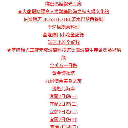
糕密碼館觀光工廠
★大龍蝦總匯令人驚豔基隆海之鮇火鍋文化館
伯斯飯店-BOSS HOTEL茶水巴黎西餐廳
于烤魚創意料理
基隆廟口小吃全記錄
瑞芳小吃全記錄
★基隆觀光工廠元璋玻璃科技館認識玻璃生產啟發藝術潛
能
金瓜石一日遊
黃金博物館
九份懷舊美食之旅
漫遊北海岸
宜蘭2日遊(一)
宜蘭2日遊(二)
宜蘭2日遊(三)
宜蘭2日遊(四)
宜蘭2日遊(五)