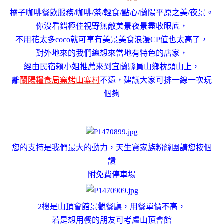
橘子咖啡餐飲服務/咖啡/茶/輕食/點心/蘭陽平原之美/夜景。
你沒看錯極佳視野無敵美景夜景盡收眼底，
不用花太多coco就可享有美景美食浪漫CP值也太高了，
對外地來的我們總想來當地有特色的店家，
經由民宿賴小姐推薦來到宜蘭縣員山鄉枕頭山上，
離
蘭陽糧食局窯烤山寨村
不遠，建議大家可排一線一次玩
個夠
您的支持是我們最大的動力
，
天生寶家族粉絲團請您按個
讚
附免費停車場
2樓是山頂會館景觀餐廳，用餐單價不高，
若是想用餐的朋友可考慮山頂會館