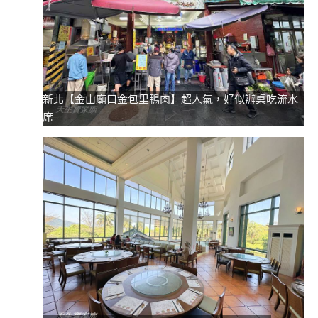
新北【金山廟口金包里鴨肉】超人氣，好似辦桌吃流水
席