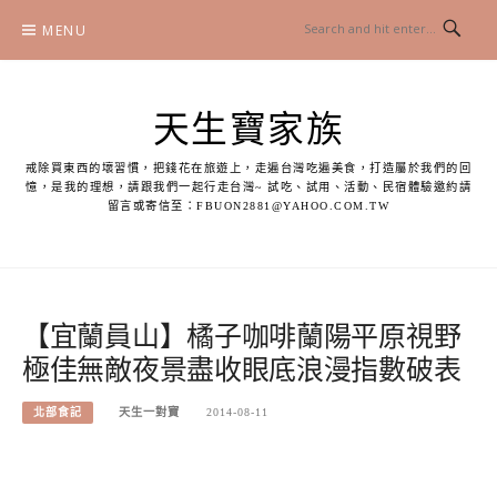
Skip
MENU
to
content
天生寶家族
戒除買東西的壞習慣，把錢花在旅遊上，走遍台灣吃遍美食，打造屬於我們的回
憶，是我的理想，請跟我們一起行走台灣~ 試吃、試用、活動、民宿體驗邀約請
留言或寄信至：
FBUON2881@YAHOO.COM.TW
【宜蘭員山】橘子咖啡蘭陽平原視野
極佳無敵夜景盡收眼底浪漫指數破表
北部食記
天生一對寶
2014-08-11