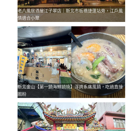
老八風居酒屋江子翠店｜新北市板橋捷運站旁，江戶風
情適合小聚
新北金山【第一鍋海鮮鍋燒】浮誇系痛風鍋，吃過直接
圈粉