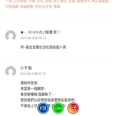
卜肉
,
山頂會館
,
平價
,
必吃
,
推薦
,
橘子咖啡
,
民宿
,
羅東夜市
,
華記龍鳳腿
,
行程規劃
,
路線規劃
,
阿杜伯羊肉
,
餐廳
表
★╮JOANの2個寶貝♡
示:
2014-08-1108:06:13
早~我去宜蘭也沒吃到這個卜肉
表
小不點
示:
2014-08-1108:07:47
寶妹早安安~
來當第一個觀眾~
看到那樓梯,我腳軟了~
想到我們以前學校就是要爬這麼高吧~
不過由上往下看的景,就是美啦~