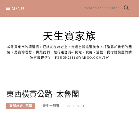
Skip
MENU
to
content
天生寶家族
戒除買東西的壞習慣，把錢花在旅遊上，走遍台灣吃遍美食，打造屬於我們的回
憶，是我的理想，請跟我們一起行走台灣~ 試吃、試用、活動、民宿體驗邀約請
留言或寄信至：
FBUON2881@YAHOO.COM.TW
東西橫貫公路–太魯閣
東部旅遊--花蓮
天生一對寶
2008-09-24