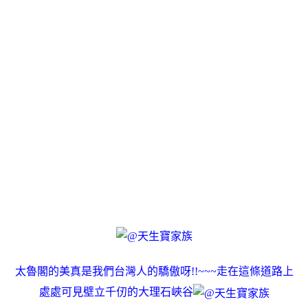
太魯閣的美真是我們台灣人的驕傲呀!!~~~走在這條道路上
處處可見壁立千仞的大理石峽谷