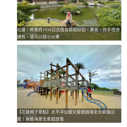
花蓮｜將軍府1936日式宿舍群超好拍，美食、伴手禮通
通有，還可以搭小火車
【花蓮親子景點】太平洋公園兒童遊戲場全台最強公
園！無敵海景全家超放電