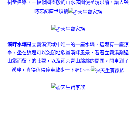
祠堂建築，一幅似國畫般的山水庭園便呈現眼前，讓人頓
時忘記塵世煩擾
溪畔水壩
是立霧溪流域中唯一的一座水壩，這邊有一座涼
亭，坐在這邊可以悠閒地欣賞溪畔風景，看著立霧溪削過
山壑而留下的壯觀，以及兩旁青山綿綿的開闊，開車到了
溪畔，真得值得停車散步一下喔!!~~~