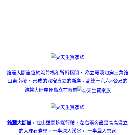
錐麓大斷崖位於流芳橋和靳珩橋間， 為立霧溪切穿三角錐
山東南稜， 形成的深窄直立的斷崖。高達一六六○公尺的
錐麓大斷崖便矗立在眼前
錐麓大斷崖
，在山壁間蜿蜒行駛，左右兩旁盡是高高聳立
的大理石岩壁，一半深入溪谷， 一半聳入雲宵