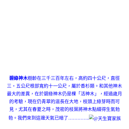
碧綠神木
樹齡在三千三百年左右，高約四十公尺，直徑
三‧五公尺根部寬約十一公尺，屬於香杉類。和其他神木
最大的差異，在於碧綠神木仍是棵「活神木」，經過歲月
的考驗，現在仍青翠的滋長在大地，枝頭上綠芽時而可
見，尤其在春夏之時，茂密的枝葉將神木點綴得生氣勃
勃。我們來到這邊天氣已暗了…………..