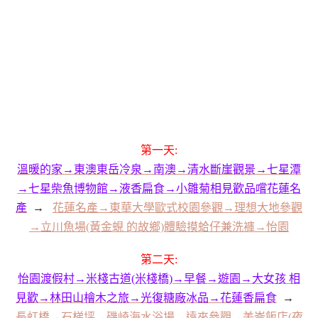
第一天:
溫暖的家→東澳東岳冷泉→南澳→清水斷崖觀景→七星潭
→七星柴魚博物館→液香扁食→小雛菊相見歡品嚐花蓮名
產
→
花蓮名產→東華大學歐式校園參觀→理想大地參觀
→立川魚場(黃金蜆 的故鄉)體驗摸蛤仔兼洗褲→怡園
第二天:
怡園渡假村→米棧古道(米棧橋)→早餐→遊園→大女孩 相
見歡→林田山檜木之旅→光復糖廠冰品→花蓮香扁食
→
長虹橋→石梯坪→磯崎海水浴場→遠來參觀→美崙飯店(夜