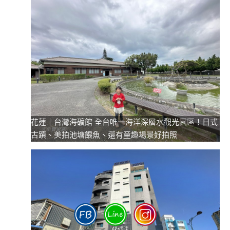
花蓮｜台灣海礦館 全台唯一海洋深層水觀光園區！日式
古蹟、美拍池塘餵魚、還有童趣場景好拍照