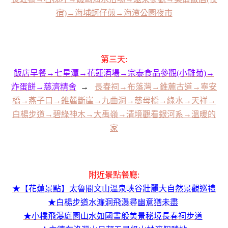
宿)→海埔蚵仔煎→海濱公園夜市
第三天:
飯店早餐→七星潭→花蓮酒場→宗泰食品參觀(小雛菊)→
炸蛋餅→慈濟精舍
→
長春祠→布落灣→錐麓古道→寧安
橋→燕子口→錐麓斷崖→九曲洞→慈母橋→綠水→天祥→
白楊步道→碧綠神木→大禹嶺→清境觀看銀河系→溫暖的
家
附近景點餐廳:
★【花蓮景點】太魯閣文山溫泉峽谷壯麗大自然景觀巡禮
★白楊步道水濂洞飛瀑尋幽意猶未盡
★小橋飛瀑庭園山水如國畫般美景秘境長春祠步道