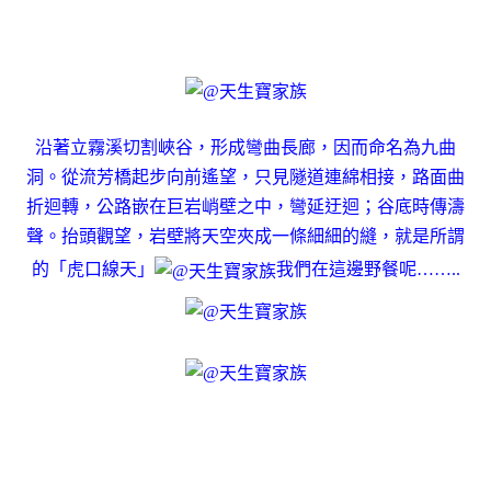
沿著立霧溪切割峽谷，形成彎曲長廊，因而命名為九曲
洞。從流芳橋起步向前遙望，只見隧道連綿相接，路面曲
折迴轉，公路嵌在巨岩峭壁之中，彎延迂迴；谷底時傳濤
聲。抬頭觀望，岩壁將天空夾成一條細細的縫，就是所謂
的「虎口線天」
我們在這邊野餐呢……..