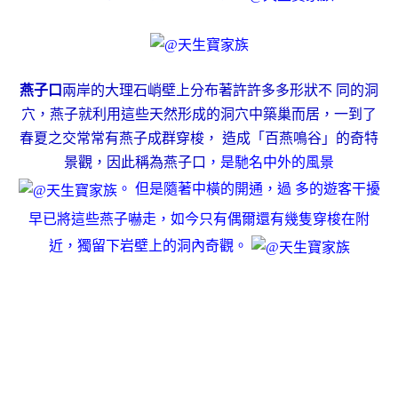
燕子口
兩岸的大理石峭壁上分布著許許多多形狀不 同的洞
穴，燕子就利用這些天然形成的洞穴中築巢而居，一到了
春夏之交常常有燕子成群穿梭， 造成「百燕鳴谷」的奇特
景觀，因此稱為燕子口
，是馳名中外的風景
。 但是隨著中橫的開通，過 多的遊客干擾
早已將這些燕子嚇走，如今只有偶爾還有幾隻穿梭在附
近，獨留下岩壁上的洞內奇觀。