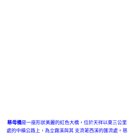
慈母橋
是一座形狀美麗的紅色大橋，位於天祥以東三公里
處的中橫公路上，為立霧溪與其 支流荖西溪的匯流處。慈