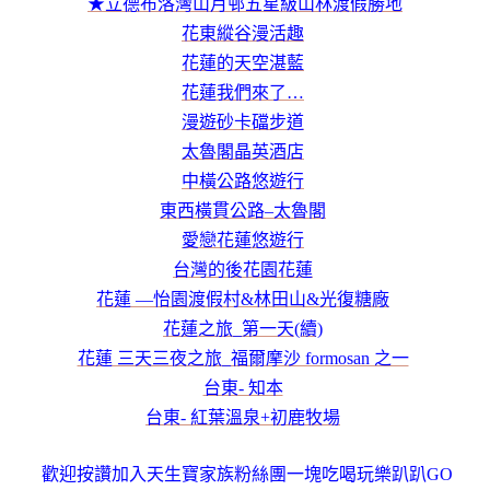
★立德布洛灣山月邨五星級山林渡假勝地
花東縱谷漫活趣
花蓮的天空湛藍
花蓮我們來了…
漫遊砂卡礑步道
太魯閣晶英酒店
中橫公路悠遊行
東西橫貫公路–太魯閣
愛戀花蓮悠遊行
台灣的後花園花蓮
花蓮 —怡園渡假村&林田山&光復糖廠
花蓮之旅_第一天(續)
花蓮 三天三夜之旅_福爾摩沙 formosan 之一
台東- 知本
台東- 紅葉溫泉+初鹿牧場
歡迎按讚加入天生寶家族粉絲團一塊吃喝玩樂趴趴GO