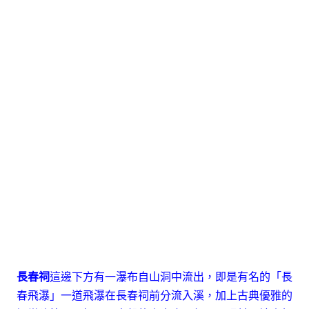
長春祠
這邊下方有一瀑布自山洞中流出，即是有名的「長
春飛瀑」一道飛瀑在長春祠前分流入溪，加上古典優雅的