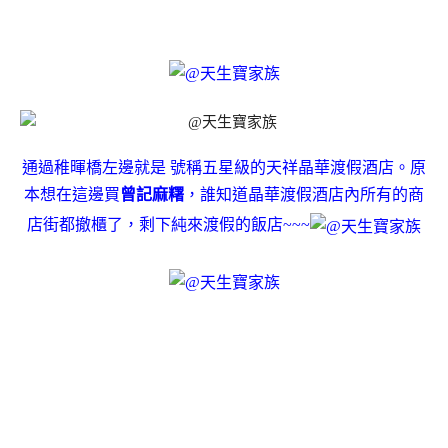
通過稚暉橋左邊就是 號稱五星級的天祥晶華渡假酒店。原
本想在這邊買
曾記麻糬
，誰知道晶華渡假酒店內所有的商
店街都撤櫃了，剩下純來渡假的飯店~~~