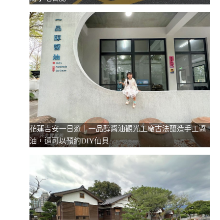
花蓮吉安一日遊｜一品醇醬油觀光工廠古法釀造手工醬
油，還可以預約DIY仙貝