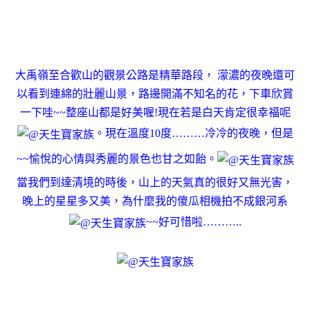
大禹嶺至合歡山的觀景公路是精華路段， 濛濃的夜晚還可
以看到連綿的壯麗山景，路邊開滿不知名的花，下車欣賞
一下哇~~整座山都是好美喔!現在若是白天肯定很幸福呢
。現在溫度10度………冷冷的夜晚，但是
~~愉悅的心情與秀麗的景色也甘之如飴。
當我們到達清境的時後，山上的天氣真的很好又無光害，
晚上的星星多又美，為什麼我的傻瓜相機拍不成銀河系
~~好可惜啦………..