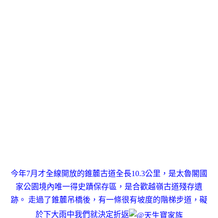
今年7月才全線開放的錐麓古道全長10.3公里，是太魯閣國
家公園境內唯一得史蹟保存區，是合歡越嶺古道殘存遺
跡。 走過了錐麓吊橋後，有一條很有坡度的階梯步道，礙
於下大雨中我們就決定折返