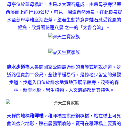
母亭位於慈母橋畔，也是以大理石造成，由慈母亭旁沿荖
西溪而上約行100公尺，可見一深潭自然湧泉，在此良泉提
水至慈母亭雅座沏壺茶，望著生動詩意青蛙石感受徐風的
輕撫，欣賞著花蓮八景 之一的「太魯合流」。
綠水步道
為太魯閣國家公園最迷你的自導式解說步道。步
道路徑寬約二公尺，全線平緩易行，是條老少皆宜的景觀
步道。步道入口位於綠水地質地形展示館旁，茂密的森
林、斷崖地形、岩生植物、人文遺跡都是其特色。
天祥的地標
稚暉橋
。稚暉橋是拱形鋼樑橋，站在橋上可見
曲流壺穴地形、礫石層露頭痕跡。寶哥在稚暉橋上耍寶的