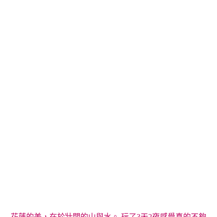
花蓮的美，在於壯闊的山與水。 玩了3天2夜感覺真的不夠