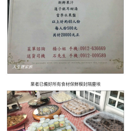
業者已備好所有食材保鮮模封隔塵埃