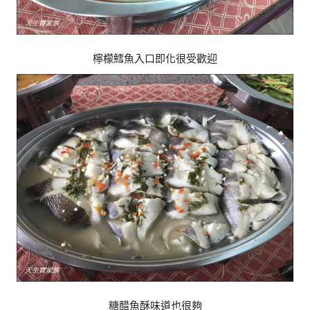
檸檬鱈魚入口即化很受歡迎
糖醋魚酥味道也很夠