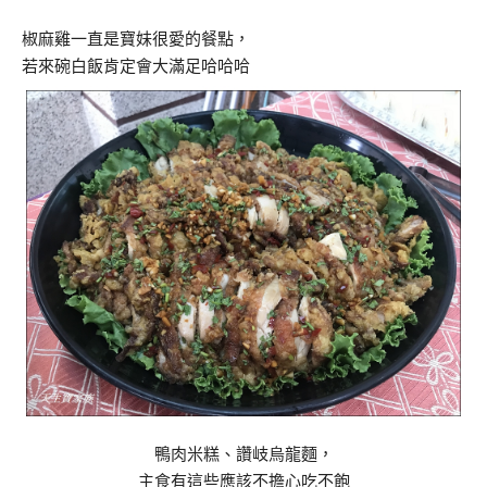
椒麻雞一直是寶妹很愛的餐點，
若來碗白飯肯定會大滿足哈哈哈
鴨肉米糕、讚岐烏龍麵，
主食有這些應該不擔心吃不飽