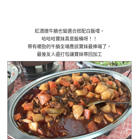
紅酒燉牛腩也蠻適合搭配白飯嚐，
哈哈哈寶妹真是飯桶呀！！
帶有嚼勁的牛腩全場應該寶妹最捧場了，
最後友人還打包讓寶妹帶回加工