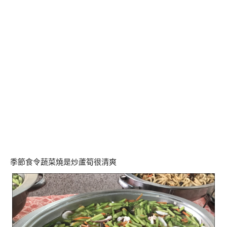
季節食令蔬菜燒是炒蘆筍很清爽