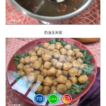
奶油玉米球