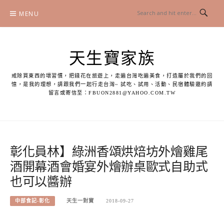
Skip
MENU
to
content
天生寶家族
戒除買東西的壞習慣，把錢花在旅遊上，走遍台灣吃遍美食，打造屬於我們的回
憶，是我的理想，請跟我們一起行走台灣~ 試吃、試用、活動、民宿體驗邀約請
留言或寄信至：
FBUON2881@YAHOO.COM.TW
彰化員林】綠洲香頌烘焙坊外燴雞尾
酒開幕酒會婚宴外燴辦桌歐式自助式
也可以醬辦
中部食記-彰化
天生一對寶
2018-09-27