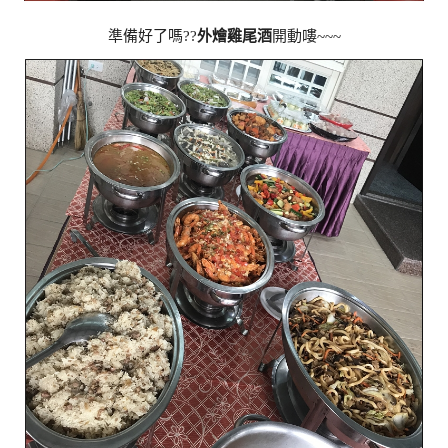
準備好了嗎??
外燴雞尾酒
開動嘍~~~