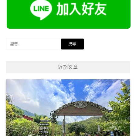
搜
尋
關
鍵
近期文章
字: