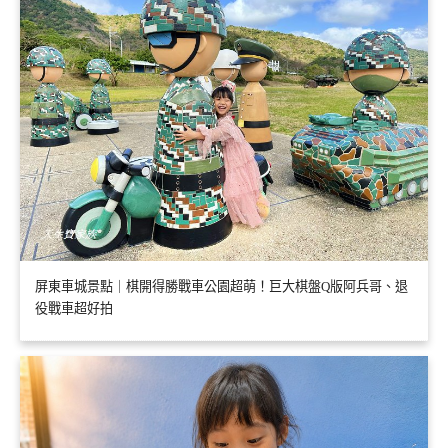
屏東車城景點｜棋開得勝戰車公園超萌！巨大棋盤Q版阿兵哥、退
役戰車超好拍