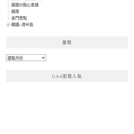
甜甜の點心食譜
越南
金門景點
韓國--濟州島
彙整
彙
整
GA4瀏覽人氣