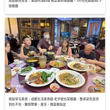
南投鹿谷美食｜溪頭阿鴻料理 無菜單料理開箱，300元吃超飽高CP
值餐廳
南投草屯美食｜成都生活美食館 老字號合菜餐廳，整桌菜色澎湃
到吃不完，難怪聚餐、尾牙、婚宴都指定