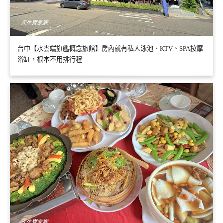
台中【水雲端旗艦概念旅館】房內就有私人泳池、KTV、SPA按摩
浴缸，根本不用排行程