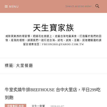
Skip
MENU
to
content
天生寶家族
戒除買東西的壞習慣，把錢花在旅遊上，走遍台灣吃遍美食，打造屬於我們的回
憶，是我的理想，請跟我們一起行走台灣~ 試吃、試用、活動、民宿體驗邀約請
留言或寄信至：
FBUON2881@YAHOO.COM.TW
標籤:
大里餐廳
牛室炙燒牛排BEEFHOUSE 台中大里店，平日299吃
到飽
中部食記-台中
天生一對寶
2024-01-07