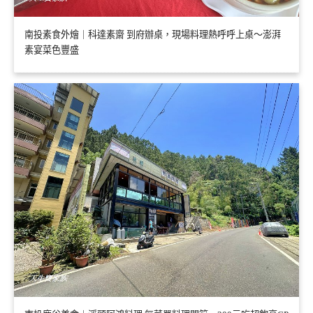
南投素食外燴｜科達素齋 到府辦桌，現場料理熱呼呼上桌～澎湃
素宴菜色豐盛