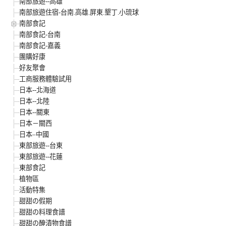
南部旅遊--高雄
南部旅遊住宿-台南.高雄.屏東.墾丁.小琉球
南部食記
南部食記-台南
南部食記-嘉義
團購好康
好友聚會
工商服務體驗試用
日本--北海道
日本--北陸
日本--關東
日本－關西
日本–中國
東部旅遊--台東
東部旅遊--花蓮
東部食記
植物區
活動特集
甜甜の假期
甜甜の料理食譜
甜甜の醃漬物食譜