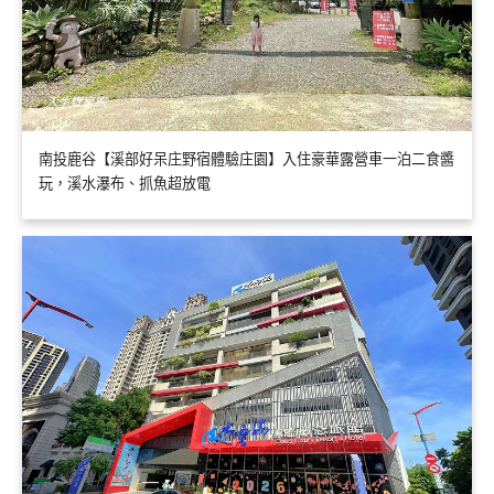
南投鹿谷【溪部好呆庄野宿體驗庄園】入住豪華露營車一泊二食醬
玩，溪水瀑布、抓魚超放電