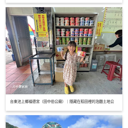
台東池上鄉福德宮（田中伯公廟）｜隱藏在稻田裡的泡麵土地公