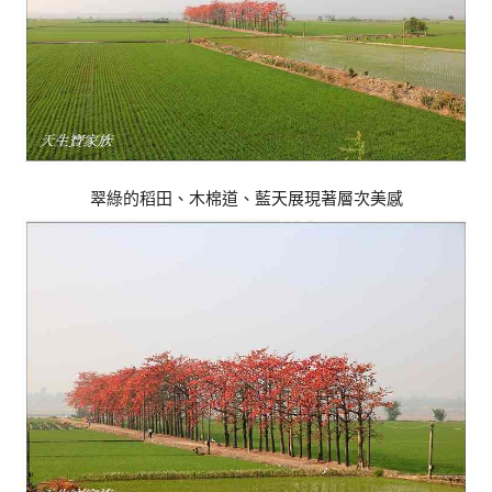
翠綠的稻田、木棉道、藍天展現著層次美感