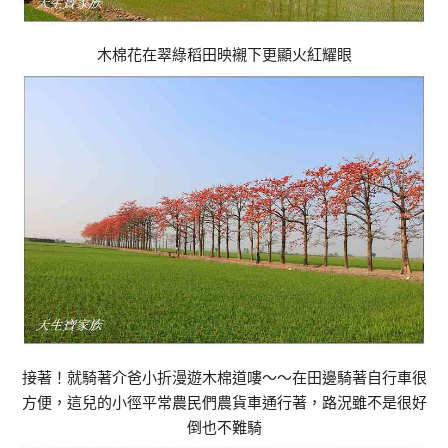
木棉花在翠綠稻田映襯下更顯火紅耀眼
接著！就騎著介爸小折漫遊木棉道嘍～～在田邊騎著自行車很
方便，這兒的小徑平常農民們農貨車通行著，路況雖不是很好
倒也不難騎