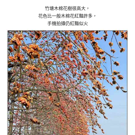
竹塘木棉花樹很高大，
花色比一般木棉花紅豔許多，
手機拍攝仍紅豔似火