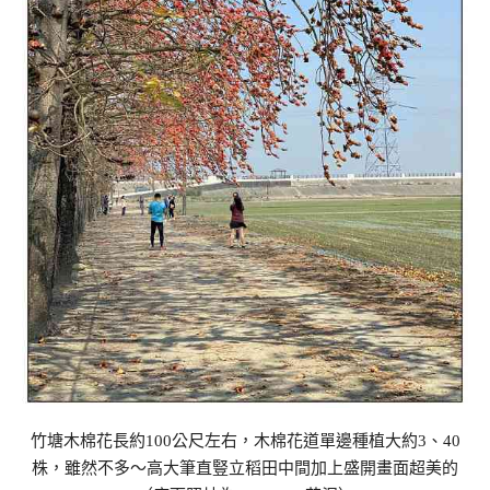
竹塘木棉花長約100公尺左右，木棉花道單邊種植大約3、40
株，雖然不多～高大筆直豎立稻田中間加上盛開畫面超美的