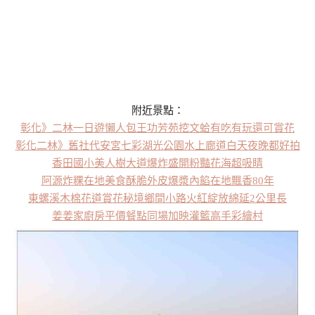
附近景點：
彰化》二林一日遊懶人包王功芳苑挖文蛤有吃有玩還可賞花
彰化二林》舊社代安宮七彩湖光公園水上廊道白天夜晚都好拍
香田國小美人樹大道爆炸盛開粉豔花海超吸睛
阿源炸粿在地美食酥脆外皮爆漿內餡在地飄香80年
東螺溪木棉花道賞花秘境鄉間小路火紅綻放綿延2公里長
姜姜家廚房平價餐點同場加映灌籃高手彩繪村