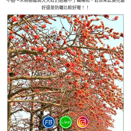
不過～木棉樹雖高大火紅仍遮蔽不了豔陽照，若想來此賞花最
好還是防曬比較好喔！！