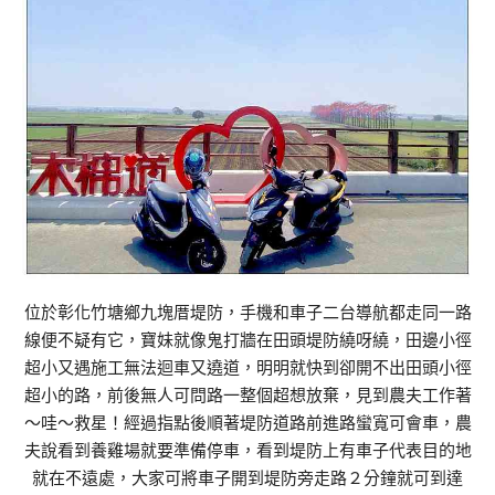
位於彰化竹塘鄉九塊厝堤防，手機和車子二台導航都走同一路
線便不疑有它，寶妹就像鬼打牆在田頭堤防繞呀繞，田邊小徑
超小又遇施工無法迴車又遶道，明明就快到卻開不出田頭小徑
超小的路，前後無人可問路一整個超想放棄，見到農夫工作著
～哇～救星！經過指點後順著堤防道路前進路蠻寬可會車，農
夫說看到養雞場就要準備停車，看到堤防上有車子代表目的地
就在不遠處，大家可將車子開到堤防旁走路２分鐘就可到達