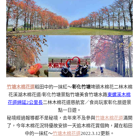
竹塘木棉花道
稻田中的一抹紅～
彰化竹塘
埤頭木棉花二林木棉
花溪湖木棉花道/彰化竹塘景點竹塘美食竹塘水路
東螺溪木棉
花道綿延2公里長
二林木棉花道慈航宮／食尚玩家彰化旅遊景
點一日遊。
秘境經過報導都不是秘境，去年來不及參與
竹塘木棉花道
滿開
了，今年木棉花況特優故安排一天追木棉花賞個夠，藏在稻田
中的一抹紅～
竹塘木棉花道
2022.3.12更新。