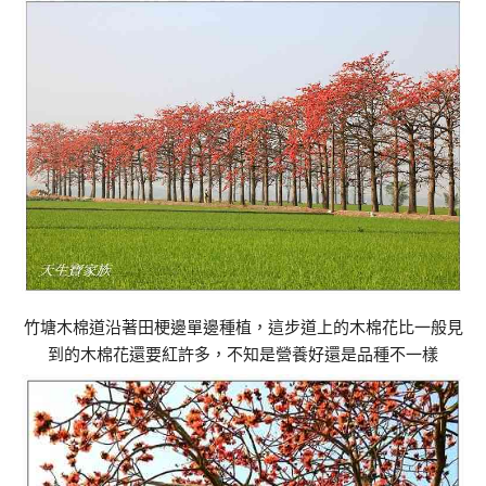
竹塘木棉道沿著田梗邊單邊種植，這步道上的木棉花比一般見
到的木棉花還要紅許多，不知是營養好還是品種不一樣