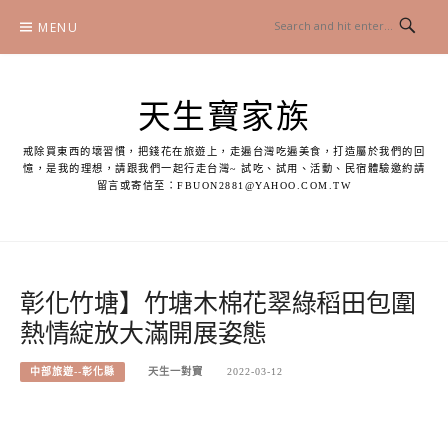
Skip
MENU
to
content
天生寶家族
戒除買東西的壞習慣，把錢花在旅遊上，走遍台灣吃遍美食，打造屬於我們的回
憶，是我的理想，請跟我們一起行走台灣~ 試吃、試用、活動、民宿體驗邀約請
留言或寄信至：
FBUON2881@YAHOO.COM.TW
彰化竹塘】竹塘木棉花翠綠稻田包圍
熱情綻放大滿開展姿態
中部旅遊--彰化縣
天生一對寶
2022-03-12