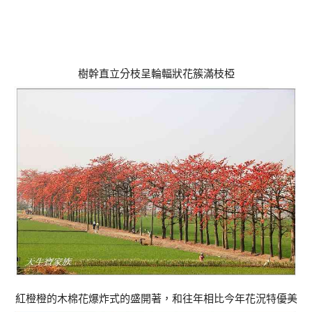
樹幹直立分枝呈輪輻狀花簇滿枝椏
紅橙橙的木棉花爆炸式的盛開著，和往年相比今年花況特優美