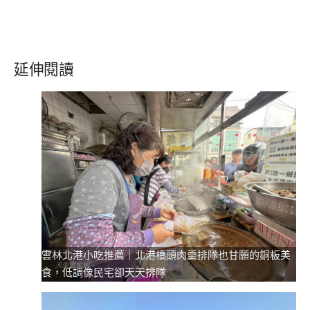
延伸閱讀
雲林北港小吃推薦｜北港橋頭肉羹排隊也甘願的銅板美
食，低調像民宅卻天天排隊