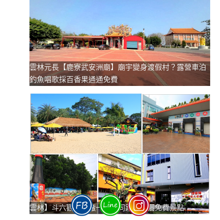
雲林元長【鹿寮武安洲廟】廟宇變身渡假村？露營車泊
釣魚唱歌採百香果通通免費
雲林】斗六觀光工廠一日遊同路線四個免費景點