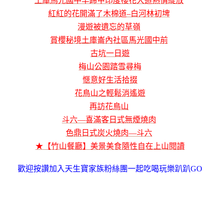
土庫馬光國中羊蹄甲印度櫻花大道熱情綻放
紅紅的花開滿了木棉道–白河林初埤
漫遊被遺忘的草嶺
賞櫻秘境土庫崙內社區馬光國中前
古坑一日遊
梅山公園踏雪尋梅
愜意好生活拾掇
花鳥山之輕鬆消遙遊
再訪花鳥山
斗六—喜滿客日式無煙燒肉
色鼎日式炭火燒肉—斗六
★【竹山餐廳】美景美食隨性自在上山閱讀
歡迎按讚加入天生寶家族粉絲團一起吃喝玩樂趴趴GO