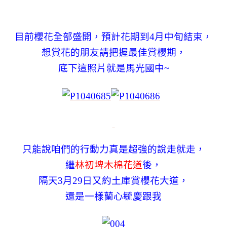
目前櫻花全部盛開，預計花期到4月中旬結束，
想賞花的朋友請把握最佳賞櫻期，
底下這照片就是馬光國中~
只能說咱們的行動力真是超強的說走就走，
繼
林初埤木棉花道
後，
隔天3月29日又約土庫賞櫻花大道，
還是一樣蘭心毓慶跟我