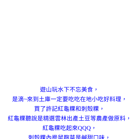
遊山玩水下不忘美食，
是滴~來到土庫一定要吃吃在地小吃好料理，
買了許記紅龜粿和刺殼粿，
紅龜粿聽說是精選雲林出產土豆等農產做原料，
紅龜粿吃起來QQQ，
刺殼粿內摻鼠麴草是鹹甜口味，