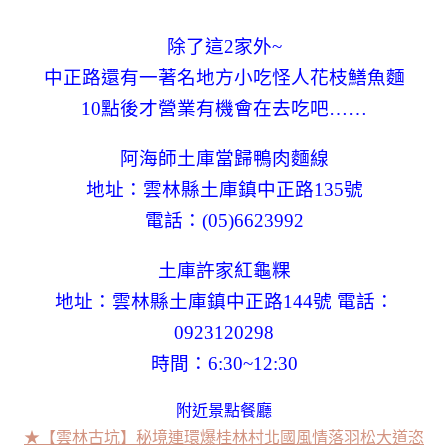
除了這2家外~
中正路還有一著名地方小吃怪人花枝鱔魚麵
10點後才營業有機會在去吃吧……
阿海師土庫當歸鴨肉麵線
地址：雲林縣土庫鎮中正路135號
電話：(05)6623992
土庫許家紅龜粿
地址：雲林縣土庫鎮中正路144號 電話：
0923120298
時間：6:30~12:30
附近景點餐廳
★【雲林古坑】秘境連環爆桂林村北國風情落羽松大道恣