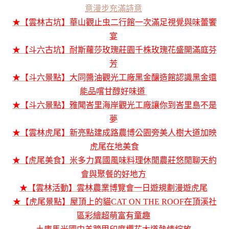
意漫步充滿詩意
★【雲林古坑】華山觀止虫二行館一次滿足視覺與味蕾饗
宴
★【斗六古坑】耐斯蘿莎玫瑰莊園千株玫瑰花盛開滿庭芬
芳
★【斗六景點】大同醬油觀光工廠黑金釀造館認識黑金還
能品嚐甘醇好味道
★【斗六景點】雅聞峇里海岸觀光工廠讓你到峇里島不是
夢
★【雲林虎尾】新亮點建成路農博公園旁美人樹大道加映
虎尾在地美食
★【虎尾美食】米多力異國風味料理休閒農莊悠閒聊天約
會與聚餐的好地方
★【雲林活動】雲林農業博覽會一日遊規劃漫遊虎尾
★【虎尾景點】屋頂上的貓CAT ON THE ROOF在頂溪社
區彩繪超萌富有童趣