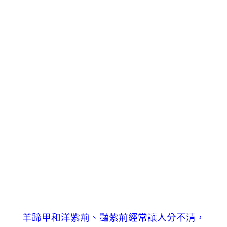
羊蹄甲和洋紫荊、豔紫荊經常讓人分不清，