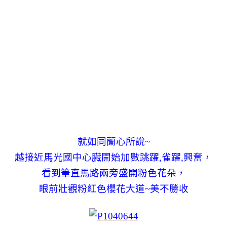
就如同蘭心所說~
越接近馬光國中心臟開始加數跳躍,雀躍,興奮，
看到筆直馬路兩旁盛開粉色花朵，
眼前壯觀粉紅色櫻花大道~美不勝收