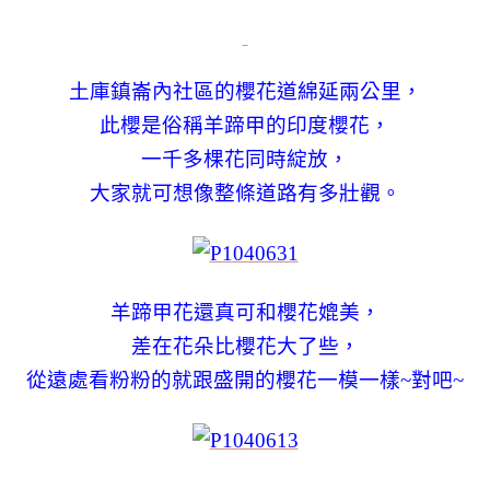
土庫鎮崙內社區的櫻花道綿延兩公里，
此櫻是俗稱羊蹄甲的印度櫻花，
一千多棵花同時綻放，
大家就可想像整條道路有多壯觀。
羊蹄甲花還真可和櫻花媲美，
差在花朵比櫻花大了些，
從遠處看粉粉的就跟盛開的櫻花一模一樣~對吧~