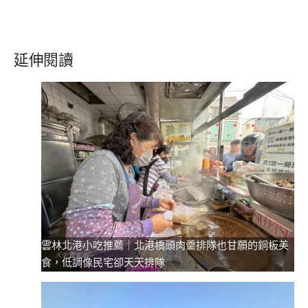
延伸閱讀
雲林北港小吃推薦｜北港橋頭肉羹排隊也甘願的銅板美
食，低調像民宅卻天天排隊