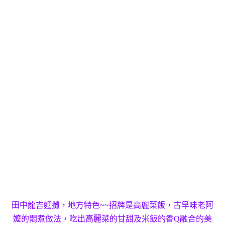
田中龍吉麵攤，地方特色~~招牌是高麗菜飯，古早味老阿
嬤的悶煮做法，吃出高麗菜的甘甜及米飯的香Q融合的美