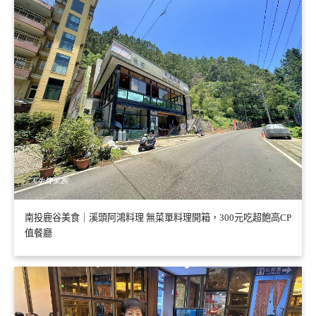
南投鹿谷美食｜溪頭阿鴻料理 無菜單料理開箱，300元吃超飽高CP
值餐廳