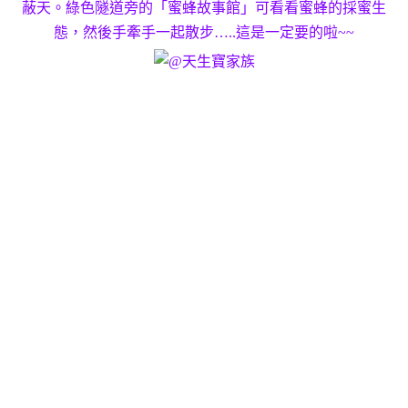
蔽天。綠色隧道旁的「蜜蜂故事館」可看看蜜蜂的採蜜生
態，然後手牽手一起散步…..這是一定要的啦~~