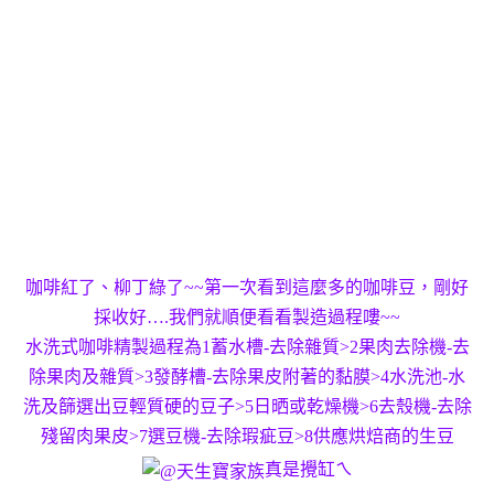
咖啡紅了、柳丁綠了~~第一次看到這麼多的咖啡豆，剛好
採收好….我們就順便看看製造過程嘍~~
水洗式咖啡精製過程為1蓄水槽-去除雜質>2果肉去除機-去
除果肉及雜質>3發酵槽-去除果皮附著的黏膜>4水洗池-水
洗及篩選出豆輕質硬的豆子>5日晒或乾燥機>6去殼機-去除
殘留肉果皮>7選豆機-去除瑕疵豆>8供應烘焙商的生豆
真是攪缸ㄟ