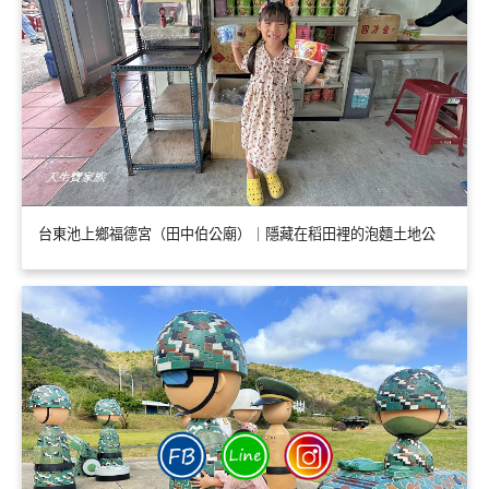
台東池上鄉福德宮（田中伯公廟）｜隱藏在稻田裡的泡麵土地公