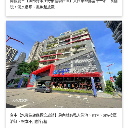
南投鹿谷【溪部好呆庄野宿體驗庄園】入住豪華露營車一泊二食醬
玩，溪水瀑布、抓魚超放電
台中【水雲端旗艦概念旅館】房內就有私人泳池、KTV、SPA按摩
浴缸，根本不用排行程