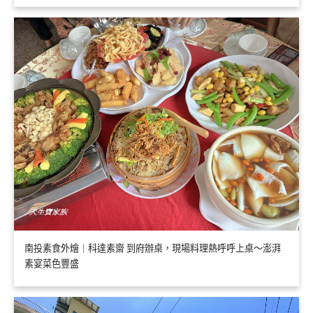
南投素食外燴｜科達素齋 到府辦桌，現場料理熱呼呼上桌～澎湃
素宴菜色豐盛