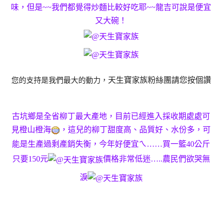
味，但是~~我們都覺得炒麵比較好吃耶~~龍吉可說是便宜
又大碗！
天生寶家族粉絲團請您按個讚
您的支持是我們最大的動力，
古坑鄉是全省柳丁最大產地，目前已經進入採收期處處可
見橙山橙海
，這兒的柳丁甜度高、品質好、水份多，可
能是生產過剩產銷失衡，今年好便宜ㄟ……買一籃40公斤
只要150元
價格非常低迷…..農民們欲哭無
淚