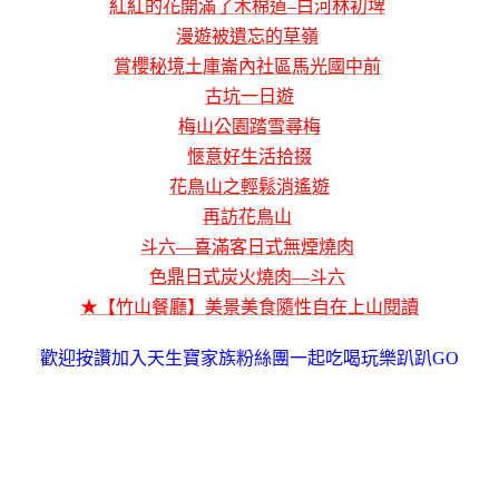
紅紅的花開滿了木棉道–白河林初埤
漫遊被遺忘的草嶺
賞櫻秘境土庫崙內社區馬光國中前
古坑一日遊
梅山公園踏雪尋梅
愜意好生活拾掇
花鳥山之輕鬆消遙遊
再訪花鳥山
斗六—喜滿客日式無煙燒肉
色鼎日式炭火燒肉—斗六
★【竹山餐廳】美景美食隨性自在上山閱讀
歡迎按讚加入天生寶家族粉絲團一起吃喝玩樂趴趴GO