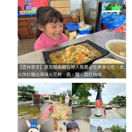
【雲林褒忠】褒忠鱔魚麵在地人推薦必吃美食小吃，大
火快炒蹦出美味火花鮮、脆、酸、甜好夠味