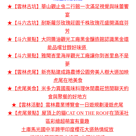
★【雲林古坑】華山觀止虫二行館一次滿足視覺與味蕾饗
宴
★【斗六古坑】耐斯蘿莎玫瑰莊園千株玫瑰花盛開滿庭芬
芳
★【斗六景點】大同醬油觀光工廠黑金釀造館認識黑金還
能品嚐甘醇好味道
★【斗六景點】雅聞峇里海岸觀光工廠讓你到峇里島不是
夢
★【雲林虎尾】新亮點建成路農博公園旁美人樹大道加映
虎尾在地美食
★【虎尾美食】米多力異國風味料理休閒農莊悠閒聊天約
會與聚餐的好地方
★【雲林活動】雲林農業博覽會一日遊規劃漫遊虎尾
★【虎尾景點】屋頂上的貓CAT ON THE ROOF在頂溪社
區彩繪超萌富有童趣
土庫馬光國中羊蹄甲印度櫻花大道熱情綻放