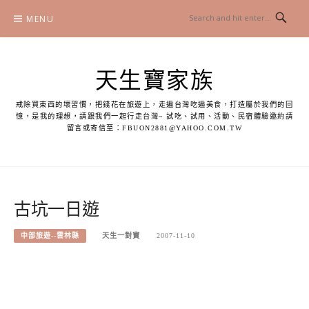
Skip
MENU
to
content
天生寶家族
戒除買東西的壞習慣，把錢花在旅遊上，走遍台灣吃遍美食，打造屬於我們的回
憶，是我的理想，請跟我們一起行走台灣~ 試吃、試用、活動、民宿體驗邀約請
留言或寄信至：
FBUON2881@YAHOO.COM.TW
古坑一日遊
中部旅遊--雲林縣
天生一對寶
2007-11-10