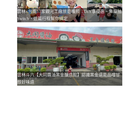
雲林x台南31家觀光工廠旅遊護照｜DIY享優惠、集章抽
Switch，這篇行程幫你搞定
雲林斗六【大同醬油黑金釀造館】認識黑金還能品嚐甘
醇好味道