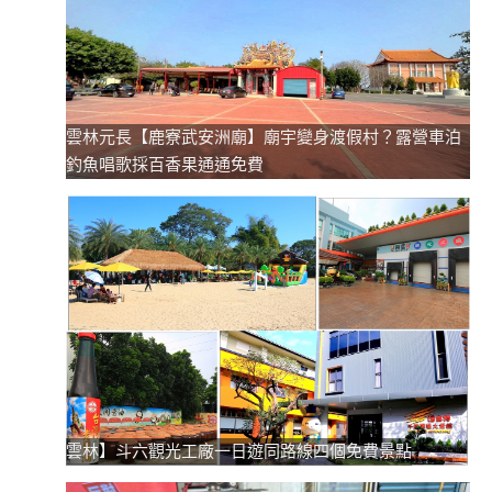
雲林元長【鹿寮武安洲廟】廟宇變身渡假村？露營車泊
釣魚唱歌採百香果通通免費
雲林】斗六觀光工廠一日遊同路線四個免費景點