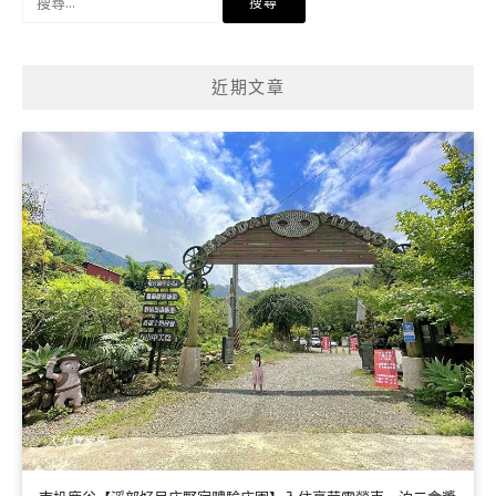
尋
關
鍵
近期文章
字: