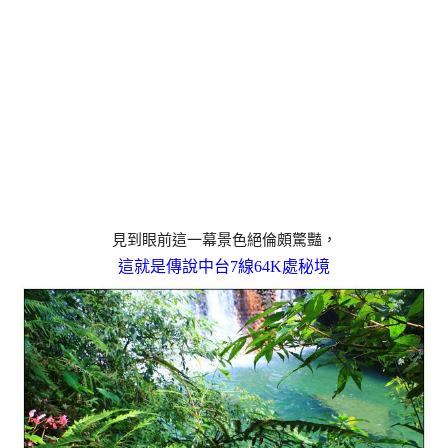
見到眼前這一幕景色絕倫頗驚豔，
這就是傳說中台7線64K處秘境