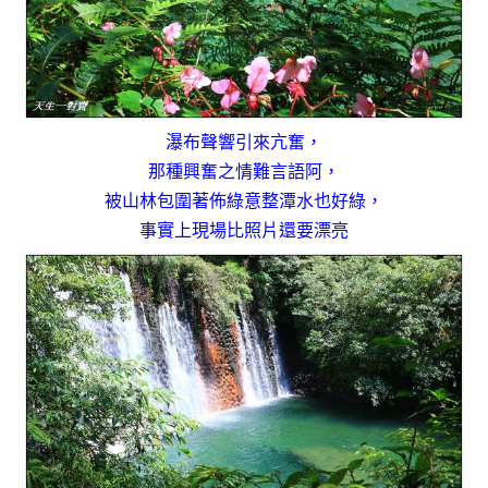
瀑布聲響引來亢奮，
那種興奮之情難言語阿，
被山林包圍著佈綠意整潭水也好綠，
事實上現場比照片還要漂亮