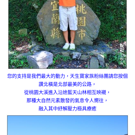
您的支持是我們最大的動力，天生寶家族粉絲團請您按個
讚
北橫是北部最美的公路，
從桃園大溪進入沿途藍天山林相互映襯，
那種大自然元素散發的氣息令人嚮往，
融入其中紓解壓力極具療癒