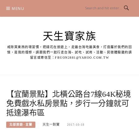
Skip
MENU
to
content
天生寶家族
戒除買東西的壞習慣，把錢花在旅遊上，走遍台灣吃遍美食，打造屬於我們的回
憶，是我的理想，請跟我們一起行走台灣~ 試吃、試用、活動、民宿體驗邀約請
留言或寄信至：
FBUON2881@YAHOO.COM.TW
【宜蘭景點】北橫公路台7線64K秘境
免費戲水私房景點，步行一分鐘就可
抵達瀑布區
北部旅遊--宜蘭
天生一對寶
2017-10-18