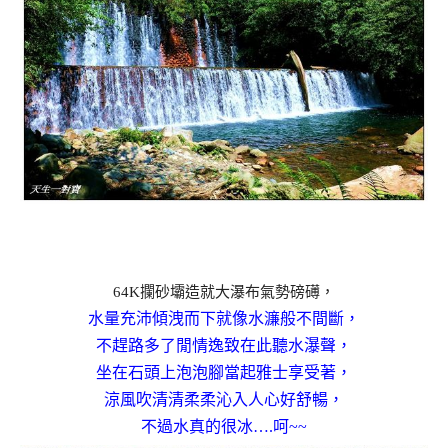
64K攔砂壩造就大瀑布氣勢磅礡，
水量充沛傾洩而下就像水濂般不間斷，
不趕路多了閒情逸致在此聽水瀑聲，
坐在石頭上泡泡腳當起雅士享受著，
涼風吹清清柔柔沁入人心好舒暢，
不過水真的很冰….呵~~