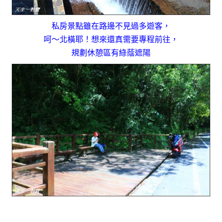
私房景點雖在路邊不見過多遊客，
呵～北橫耶！想來還真需要專程前往，
規劃休憩區有綠蔭遮陽