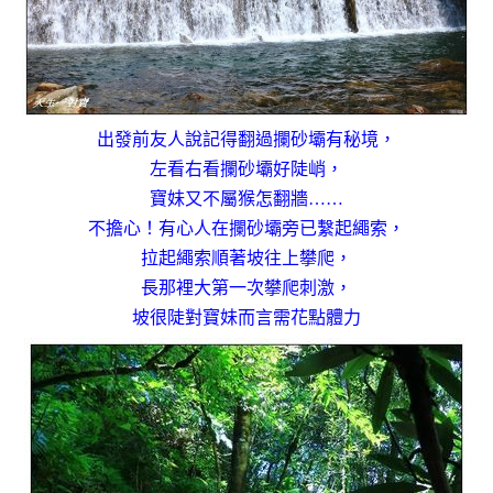
出發前友人說記得翻過攔砂壩有秘境，
左看右看攔砂壩好陡峭，
寶妹又不屬猴怎翻牆……
不擔心！有心人在攔砂壩旁已繫起繩索，
拉起繩索順著坡往上攀爬，
長那裡大第一次攀爬刺激，
坡很陡對寶妹而言需花點體力