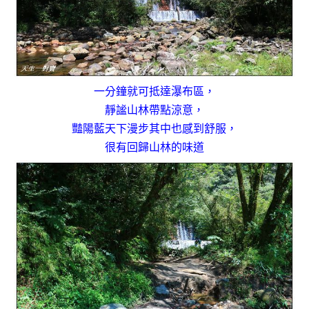
一分鐘就可抵達瀑布區，
靜謐山林帶點涼意，
豔陽藍天下漫步其中也感到舒服，
很有回歸山林的味道