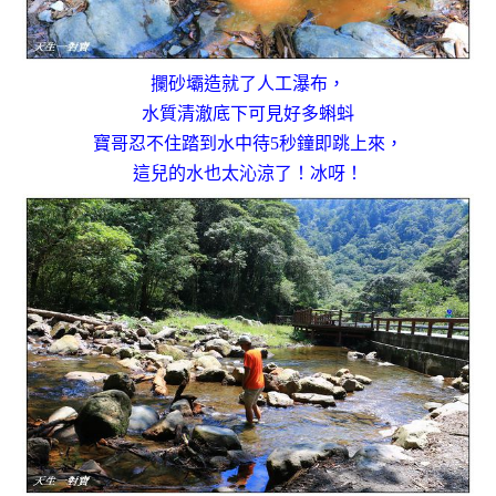
攔砂壩造就了人工瀑布，
水質清澈底下可見好多蝌蚪
寶哥忍不住踏到水中待5秒鐘即跳上來，
這兒的水也太沁涼了！冰呀！