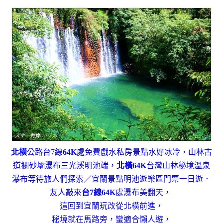
北橫
公路台7線
64K
處免費戲水私房景點水好冰冷，山林古
道攔砂壩瀑布三光溪明池端，
北橫
64K
台灣山林秘境溫泉
瀑布等待旅人們探索／宜蘭景點明池遊樂區門票一日遊．
友人敲來
台7線64K
處瀑布美翻天，
這回到宜蘭玩改從北橫前進，
秘境就在馬路旁，蠻適合懶人遊，