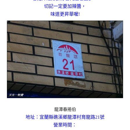
切記一定要加辣醬，
味道更昇華喔!
龍潭春捲伯
地址：宜蘭縣礁溪鄉龍潭村育龍路21號
營業時間：