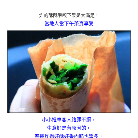
炸的酥酥酥咬下果是大滿足，
當地人當下午茶真享受
小小推車客人絡繹不絕，
生意好是有原因的，
春捲炸過好酥好香內餡也蠻多，