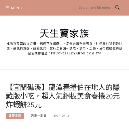
Skip
MENU
to
content
天生寶家族
戒除買東西的壞習慣，把錢花在旅遊上，走遍台灣吃遍美食，打造屬於我們的回
憶，是我的理想，請跟我們一起行走台灣~ 試吃、試用、活動、民宿體驗邀約請
留言或寄信至：
FBUON2881@YAHOO.COM.TW
【宜蘭礁溪】龍潭春捲伯在地人的隱
藏版小吃，超人氣銅板美食春捲20元
炸蝦餅25元
北部食記
天生一對寶
2017-09-18