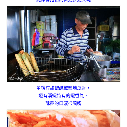
單嚐甜甜鹹鹹椒鹽地瓜香，
還有溪蝦特有的蝦香氣，
酥酥的口感很唰嘴