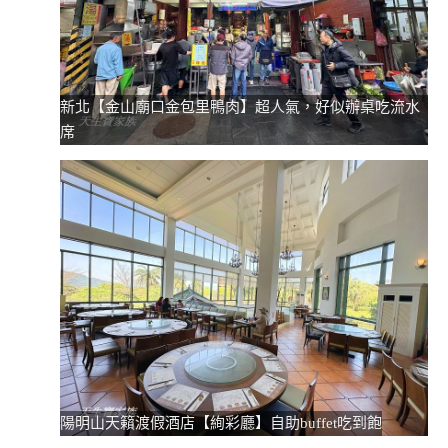
新北【金山廟口金包里鴨肉】超人氣，好似辦桌吃流水
席
陽明山天籟渡假酒店【絢彩廳】自助buffet吃到飽