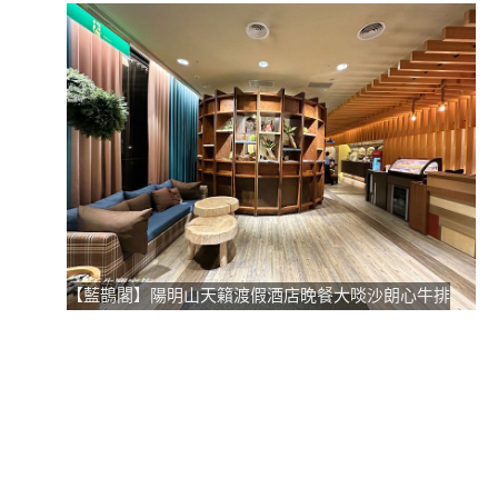
【藍鵲閣】陽明山天籟渡假酒店晚餐大啖沙朗心牛排