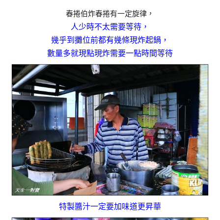
春捲伯炸春捲有一定旋律，
人少時不太需要等待，
幾乎到攤位前都有幾條現炸起鍋，
數量多就現點現炸需要一點時間等待
特製醬汁一定要加味道更昇華