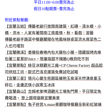
平日11:00~6:00賣完為止
假日10點開賣~賣完為止
附近景點餐廳:
【宜蘭五結】傳藝老爺行旅閩南建築、紅磚、清水模、小
橋、流水、人家有著閩南江南風情，秋。看戲｜習藝
傳藝老爺手路菜中餐廳蘭陽在地風味辦桌菜流水席菜色二
人也可嚐到
【宜蘭礁溪】香腸伯春捲內包大腸包小腸，隱藏版烤肉串
包著三星蔥好Juicy，限量版甜不辣脆Q晚到吃不到
【宜蘭景點】綠豆冰糕觀光工廠+CP Cheese Factory 超品起
司烘焙工坊，歐式巴洛克建築免費試吃試喝
【宜蘭三星】悟元心靈生態園區擁抱玉泉溪天然湧泉墨玉
碎石，金庸武俠小說寒玉冰床
【宜蘭員山】吉姆老爹啤酒觀光工場免門票，平日限定免
費喝酒， 登上圓塔遠眺宜蘭美景
【宜蘭景點】兔子迷宮A.maze景觀咖啡餐廳全新彩虹玻璃