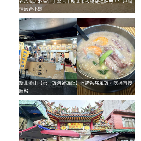
老八風居酒屋江子翠店｜新北市板橋捷運站旁，江戶風
情適合小聚
新北金山【第一鍋海鮮鍋燒】浮誇系痛風鍋，吃過直接
圈粉