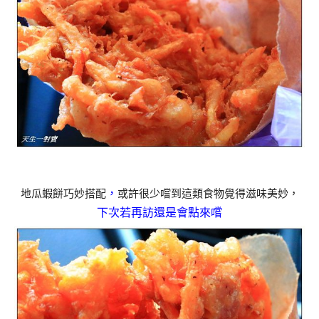
，
地瓜蝦餅巧妙搭配
或許很少嚐到這類食物覺得滋味美妙，
下次若再訪還是會點來嚐