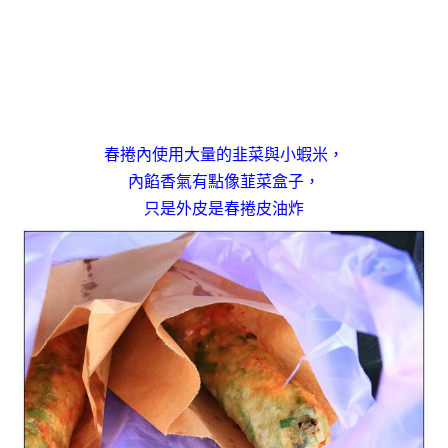
春捲內使用大量的韭菜與小蝦米，
內餡香氣有點像韮菜盒子，
只是外皮是春捲皮油炸