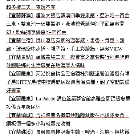
超多樣二天一夜玩不完
【宜蘭蘇澳】煙波大飯店蘇澳四季雙泉館，亞洲唯一黃金
三泉，雙泉池一宿雙響泡，泳池視覺延伸海平面無敵夢
幻，粉絲獨享優惠/住宿推薦
【宜蘭住宿】悅川酒店有家的溫馨感，書香、骨董、藝
廊、玻璃空中步道、親子館、手工彩繪牆、無敵VIEW
【宜蘭景點】頭城農場二天一夜豐富之旅套裝行程包吃包
住體驗鄉村生活感受在地濃厚人情味
【宜蘭羅東】河沿悅舍精品民宿獨棟別墅溫馨浪漫還有親
子房KITTY房樓中樓房間居然還有溜滑梯，親子空間設備
好豐富
【宜蘭羅東】La Palette 調色盤築夢會館高雅空間頂級奢華
設備五星級民宿
【宜蘭頭城】吉祥路無名攤車炒麵隱藏版在地排隊美食，
銅板價一個多小時就賣完收攤
【宜蘭礁溪】長榮鳳凰桂冠廳生蠔、啤酒、海鮮、燒烤鐵