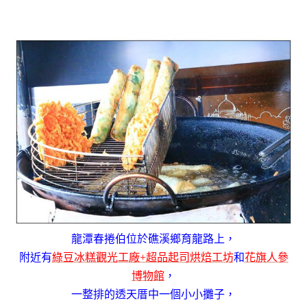
龍潭春捲伯位於礁溪鄉育龍路上，
附近有
綠豆冰糕觀光工廠+超品起司烘焙工坊
和
花旗人參
博物館
，
一整排的透天厝中一個小小攤子，