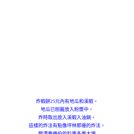
炸蝦餅25元內有地瓜和溪蝦，
地瓜已刨籤放入粉漿中，
炸時取出放入溪蝦入油鍋，
這樣的炸法有點像坪林那邊的炸法，
龍潭春捲伯的料更多更大塊