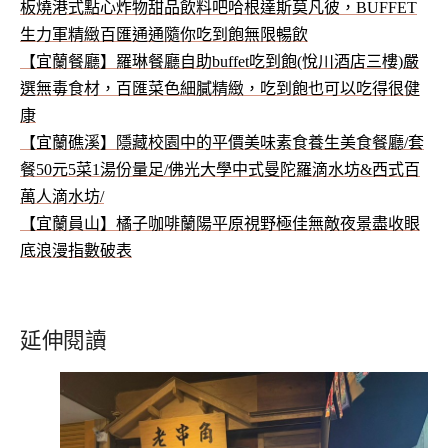
板燒港式點心炸物甜品飲料吧哈根達斯莫凡彼，BUFFET
生力軍精緻百匯通通隨你吃到飽無限暢飲
【宜蘭餐廳】羅琳餐廳自助buffet吃到飽(悅川酒店三樓)嚴
選無毒食材，百匯菜色細膩精緻，吃到飽也可以吃得很健
康
【宜蘭礁溪】隱藏校園中的平價美味素食養生美食餐廳/套
餐50元5菜1湯份量足/佛光大學中式曼陀羅滴水坊&西式百
萬人滴水坊/
【宜蘭員山】橘子咖啡蘭陽平原視野極佳無敵夜景盡收眼
底浪漫指數破表
延伸閱讀