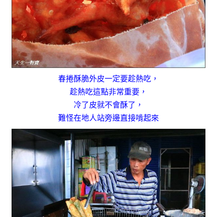
春捲酥脆外皮一定要趁熱吃，
趁熱吃這點非常重要，
冷了皮就不會酥了，
難怪在地人站旁邊直接啃起來