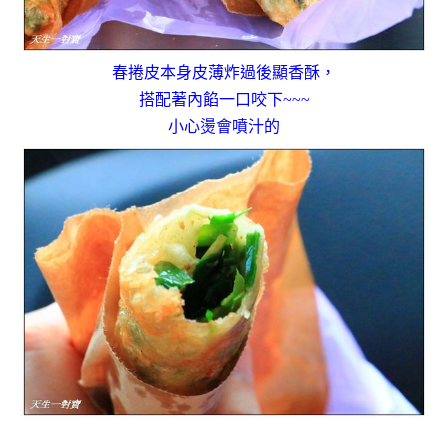
春捲皮本身皮薄炸過後顯香酥，
搭配著內餡一口咬下~~~
小心燙會噴汁的