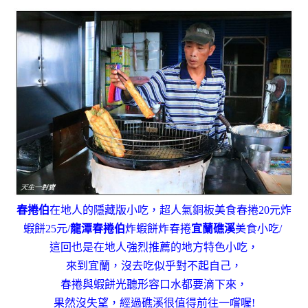
春捲伯
在地人的隱藏版小吃，超人氣銅板美食
春捲20元炸
蝦餅25元
/
龍潭
春捲伯
炸蝦餅炸春捲
宜蘭礁溪
美食小吃/
這回也是在地人強烈推薦的地方特色小吃，
來到宜蘭，沒去吃似乎對不起自己，
春捲與蝦餅光聽形容口水都要滴下來，
果然沒失望，經過礁溪很值得前往一嚐喔!