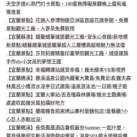
天空步道IG熱門打卡景點，180度無障礙景觀晚上還有璀
璨夜景
【宜蘭景點】花旗人參博物館亞洲區首座花旗參館，免費
景點觀光工廠，人蔘茶免費飲用
【宜蘭蘇澳】蜡藝蜡筆城堡觀光工廠+安永心食館(新地標
新景點)蜡藝蜡筆城堡蠟筆超人三層樓高超萌魅力無法擋
【宜蘭景點】莎貝莉娜精靈印畫學院觀光工廠，城堡建築
手作diy小女孩的夢想王國
【宜蘭景點】幸福轉運站感受幸福！幾米繪本VR新視界
【宜蘭礁溪】礁溪溫泉公園內藏著大驚喜/免費足湯/露天森
林風呂小橋流水涼亭日式建築/溫泉游泳池/一日遊/親子遊
【宜蘭景點】宜蘭火車站/丟丟噹森林廣場/幾米主題廣場/
處處吹起幾米風拍攝好地方
【宜蘭景點】蘭陽糧食局窯烤山寨村是麵包店?是餐廳?小
心巨人赤魁出沒!
【宜蘭礁溪】長榮鳳凰酒店暑假最夯Summer 一起什麼，
寶貝俱樂部生動活潑遊戲中學習，溫泉SPA戲水遊樂設備