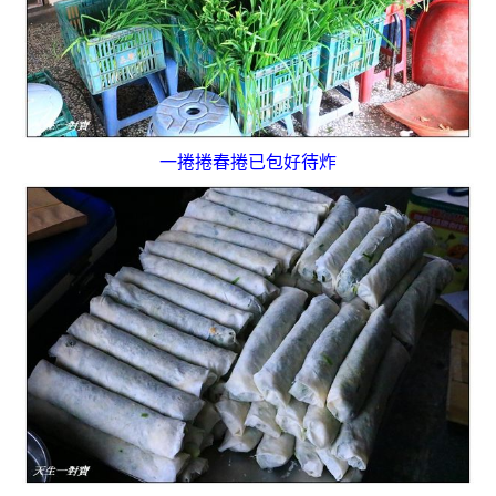
一捲捲春捲已包好待炸