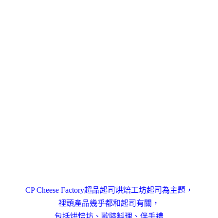
CP Cheese Factory超品起司烘焙工坊起司為主題，
裡頭產品幾乎都和起司有關，
包括烘焙坊、歐陸料理、伴手禮