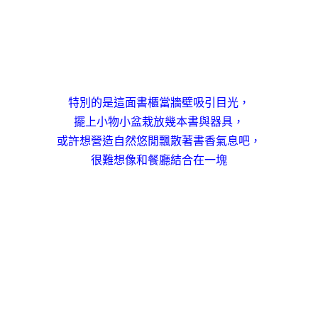
特別的是這面書櫃當牆壁吸引目光，
擺上小物小盆栽放幾本書與器具，
或許想營造自然悠閒飄散著書香氣息吧，
很難想像和餐廳結合在一塊