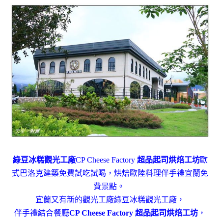
綠豆冰糕觀光工廠
CP Cheese Factory
超品起司烘焙工坊
歐
式巴洛克建築免費試吃試喝，烘焙歐陸料理伴手禮宜蘭免
費景點。
宜蘭又有新的觀光工廠綠豆冰糕觀光工廠，
伴手禮結合餐廳
CP Cheese Factory 超品起司烘焙工坊
，