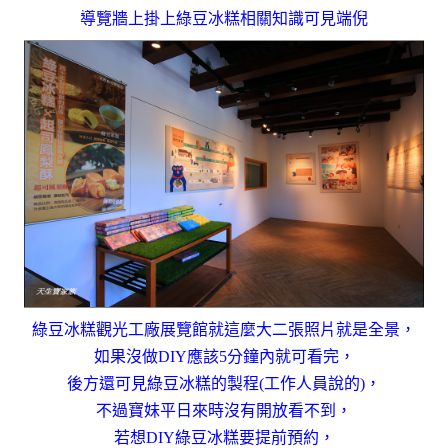
導覽牆上掛上綠豆冰糕相關知識可見端倪
綠豆冰糕觀光工廠展覽館就這麼大二張照片就是全景，
如果沒做DIY應該5分鐘內就可看完，
後方還可見綠豆冰糕的製程(工作人員說的)，
不過寶妹平日來時沒有開放看不到，
若想DIY綠豆冰糕要提前預約，