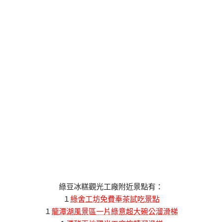
綠豆冰糕觀光工廠附近景點有：
１
綠舍工坊免費奉茶試吃景點
１
龍潭湖風景區一片綠意超大碗公溜滑梯