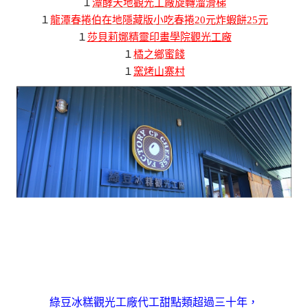
１
潭酵天地觀光工廠旋轉溜滑梯
１
龍潭春捲伯在地隱藏版小吃春捲20元炸蝦餅25元
１
莎貝莉娜精靈印畫學院觀光工廠
１
橘之鄉蜜餞
１
窯烤山寨村
綠豆冰糕觀光工廠代工甜點類超過三十年，