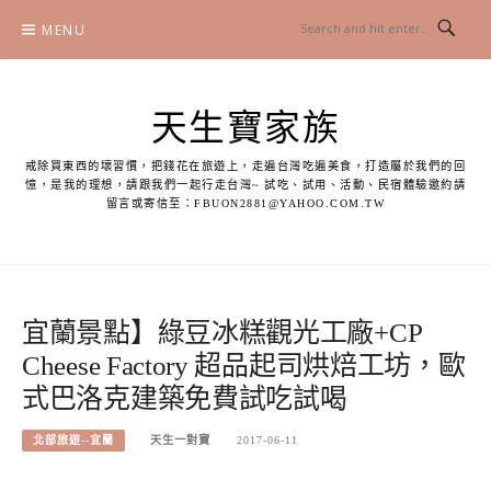
Skip
MENU
to
content
天生寶家族
戒除買東西的壞習慣，把錢花在旅遊上，走遍台灣吃遍美食，打造屬於我們的回
憶，是我的理想，請跟我們一起行走台灣~ 試吃、試用、活動、民宿體驗邀約請
留言或寄信至：
FBUON2881@YAHOO.COM.TW
宜蘭景點】綠豆冰糕觀光工廠+CP
Cheese Factory 超品起司烘焙工坊，歐
式巴洛克建築免費試吃試喝
北部旅遊--宜蘭
天生一對寶
2017-06-11