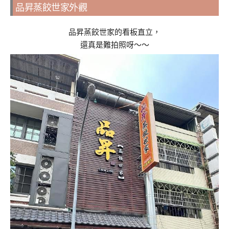
品昇蒸餃世家外觀
品昇蒸餃世家的看板直立，
還真是難拍照呀～～