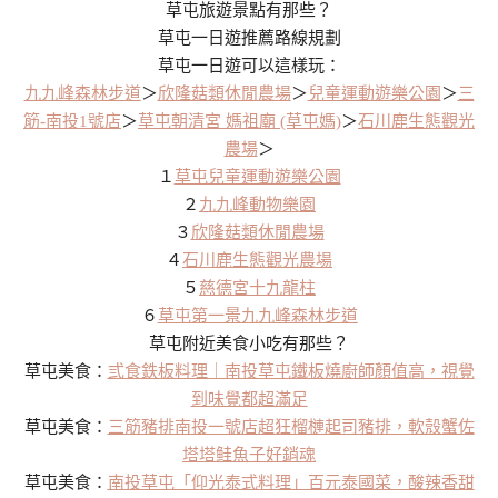
草屯旅遊景點有那些？
草屯一日遊推薦路線規劃
草屯一日遊可以這樣玩：
九九峰森林步道
＞
欣隆菇類休閒農場
＞
兒童運動遊樂公園
＞
三
筋-南投1號店
＞
草屯朝清宮 媽祖廟 (草屯媽)
＞
石川鹿生態觀光
農場
＞
１
草屯兒童運動遊樂公園
２
九九峰動物樂園
３
欣隆菇類休閒農場
４
石川鹿生態觀光農場
５
慈德宮十九龍柱
６
草屯第一景九九峰森林步道
草屯附近美食小吃有那些？
草屯美食：
弎食鉄板料理｜南投草屯鐵板燒廚師顏值高，視覺
到味覺都超滿足
草屯美食：
三筋豬排南投一號店超狂榴槤起司豬排，軟殼蟹佐
塔塔鲑魚子好銷魂
草屯美食：
南投草屯「仰光泰式料理」百元泰國菜，酸辣香甜