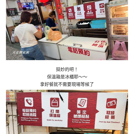
挺妙的吧！
保溫箱是冰櫃耶～～
拿好餐就不需要現場等候了