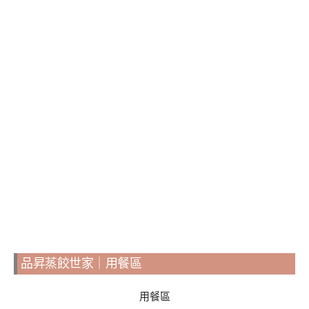
品昇蒸餃世家｜用餐區
用餐區