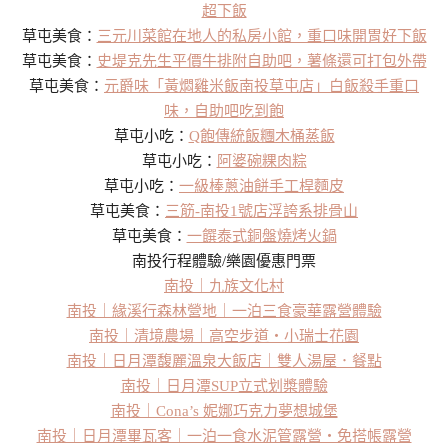
超下飯
草屯美食：
三元川菜館在地人的私房小館，重口味開胃好下飯
草屯美食：
史堤克先生平價牛排附自助吧，薯條還可打包外帶
草屯美食：
元爵味「黃燜雞米飯南投草屯店」白飯殺手重口
味，自助吧吃到飽
草屯小吃：
Q飽傳統飯糰木桶蒸飯
草屯小吃：
阿婆碗粿肉粽
草屯小吃：
一級棒蔥油餅手工桿麵皮
草屯美食：
三筋-南投1號店浮誇系排骨山
草屯美食：
一饌泰式銅盤燒烤火鍋
南投行程體驗/樂園優惠門票
南投｜九族文化村
南投｜緣溪行森林營地｜一泊三食豪華露營體驗
南投｜清境農場｜高空步道・小瑞士花園
南投｜日月潭馥麗溫泉大飯店｜雙人湯屋．餐點
南投｜日月潭SUP立式划槳體驗
南投｜Cona’s 妮娜巧克力夢想城堡
南投｜日月潭畢瓦客｜一泊一食水泥管露營・免搭帳露營