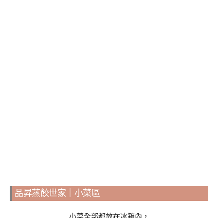
品昇蒸餃世家｜小菜區
小菜全部都放在冰箱內，