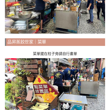
品昇蒸餃世家｜菜單
菜單擺在柱子旁請自行畫單