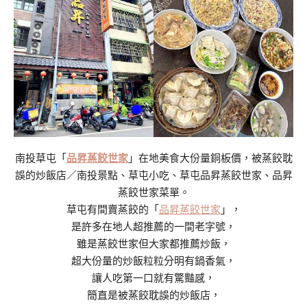
南投草屯「
品昇蒸餃世家
」在地美食大份量銅板價，被蒸餃耽
誤的炒飯店／南投景點、草屯小吃、草屯品昇蒸餃世家、品昇
蒸餃世家菜單。
草屯有間賣蒸餃的「
品昇蒸餃世家
」，
是許多在地人超推薦的一間老字號，
雖是蒸餃世家但大家都推薦炒飯，
超大份量的炒飯粒粒分明有鍋香氣，
讓人吃第一口就有驚豔感，
簡直是被蒸餃耽誤的炒飯店，