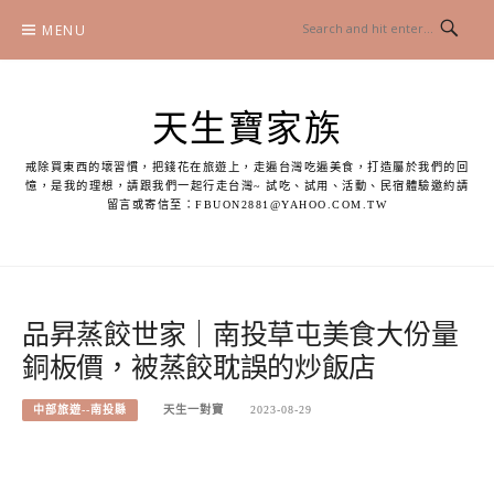
Skip
MENU
to
content
天生寶家族
戒除買東西的壞習慣，把錢花在旅遊上，走遍台灣吃遍美食，打造屬於我們的回
憶，是我的理想，請跟我們一起行走台灣~ 試吃、試用、活動、民宿體驗邀約請
留言或寄信至：
FBUON2881@YAHOO.COM.TW
品昇蒸餃世家｜南投草屯美食大份量
銅板價，被蒸餃耽誤的炒飯店
中部旅遊--南投縣
天生一對寶
2023-08-29