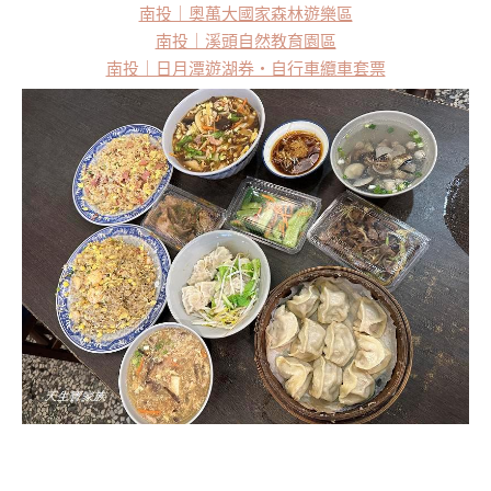
南投｜奧萬大國家森林遊樂區
南投｜溪頭自然教育園區
南投｜日月潭遊湖券・自行車纜車套票