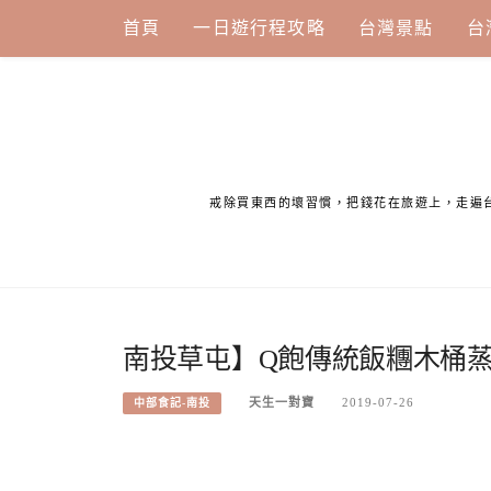
Skip
首頁
一日遊行程攻略
台灣景點
台
to
content
戒除買東西的壞習慣，把錢花在旅遊上，走遍
南投草屯】Q飽傳統飯糰木桶
天生一對寶
2019-07-26
中部食記-南投