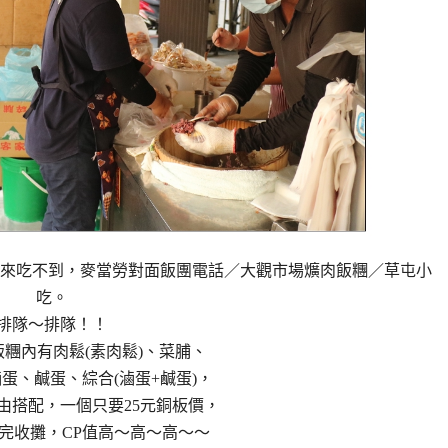
晚來吃不到，麥當勞對面飯團電話／大觀市場爌肉飯糰／草屯小
吃。
排隊～排隊！！
飯糰內有肉鬆(素肉鬆)、菜脯、
蛋、鹹蛋、綜合(滷蛋+鹹蛋)，
由搭配，一個只要25元銅板價，
完收攤，CP值高～高～高～～