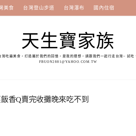
灣美食
台灣登山步道
台灣瀑布
國內住宿
天生寶家族
台灣吃遍美食，打造屬於我們的回憶，是我的理想，請跟我們一起行走台灣~ 試吃
FBUON2881@YAHOO.COM.TW
蒸飯香Q賣完收攤晚來吃不到