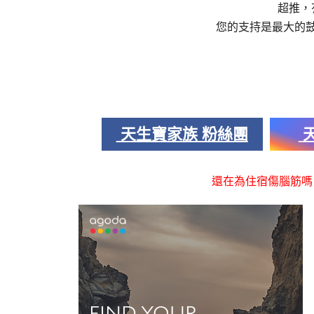
超推，
您的支持是最大的
天生寶家族 粉絲團
天
還在為住宿傷腦筋嗎