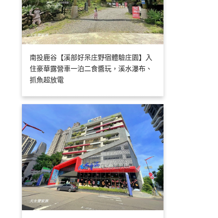
南投鹿谷【溪部好呆庄野宿體驗庄園】入
住豪華露營車一泊二食醬玩，溪水瀑布、
抓魚超放電