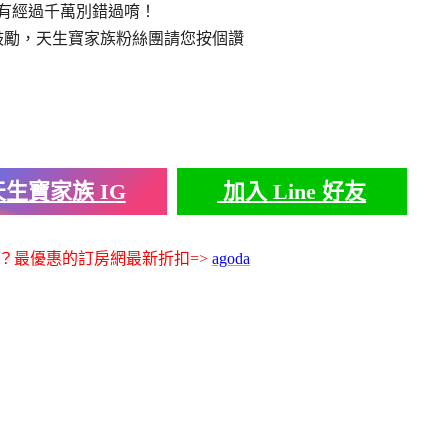
有經過千萬別錯過唷！
鼓勵，天生寶家族粉絲團請您按個讚
生寶家族 IG
加入 Line 好友
？最優惠的訂房網最新折扣=>
agoda