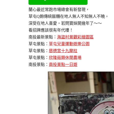
蘭心最近常跑市場總會有新發現，
草屯Q飽傳統飯糰在地人無人不知無人不曉，
深受在地人喜愛，若問寶妹開幾年了～～
看招牌應該很有年代嘍！
南投最新景點：
海盜村景觀彩繪園區
草屯景點：
草屯兒童運動遊樂公園
草屯景點：
慈德宮十九龍柱
草屯景點：
欣隆菇類休閒農場
南投景點：
南投景點一日遊