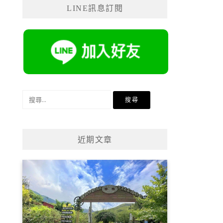
LINE訊息訂閱
搜
尋
關
鍵
近期文章
字: