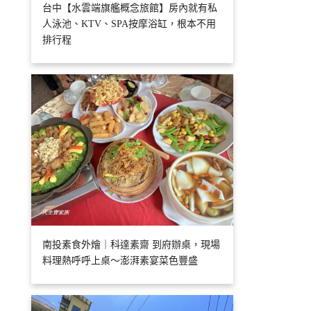
台中【水雲端旗艦概念旅館】房內就有私
人泳池、KTV、SPA按摩浴缸，根本不用
排行程
南投素食外燴｜科達素齋 到府辦桌，現場
料理熱呼呼上桌～澎湃素宴菜色豐盛