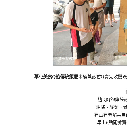
草屯美食Q飽傳統飯糰
木桶蒸飯香Q賣完收攤
這間Q飽傳統
油條、酸菜、滷
有葷有素隨喜自
早上6點開攤賣