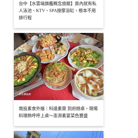
台中【水雲端旗艦概念旅館】房內就有私
人泳池、KTV、SPA按摩浴缸，根本不用
排行程
南投素食外燴｜科達素齋 到府辦桌，現場
料理熱呼呼上桌～澎湃素宴菜色豐盛