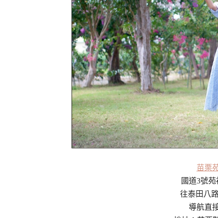
苗栗
國道3號苑
往泰田八路
導航直