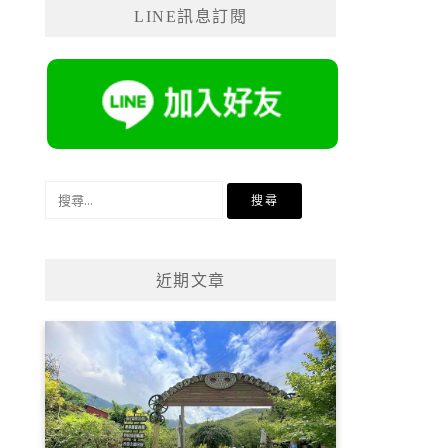
LINE訊息訂閱
搜
尋
關
鍵
近期文章
字: