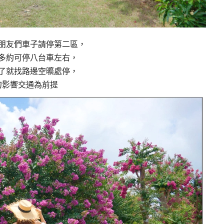
朋友們車子請停第二區，
多約可停八台車左右，
了就找路邊空曠處停，
勿影響交通為前提