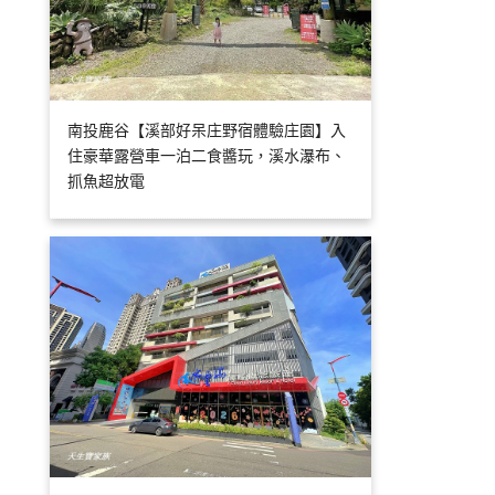
南投鹿谷【溪部好呆庄野宿體驗庄園】入
住豪華露營車一泊二食醬玩，溪水瀑布、
抓魚超放電