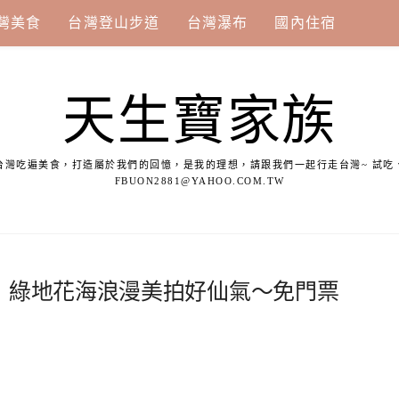
灣美食
台灣登山步道
台灣瀑布
國內住宿
天生寶家族
台灣吃遍美食，打造屬於我們的回憶，是我的理想，請跟我們一起行走台灣~ 試吃
FBUON2881@YAHOO.COM.TW
」綠地花海浪漫美拍好仙氣～免門票