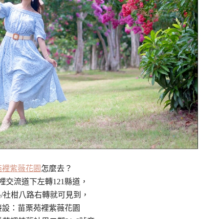
苑裡紫薇花園
怎麼去？
裡交流道下左轉121縣道，
/社柑八路右轉就可見到，
接設：苗栗苑裡紫薇花園