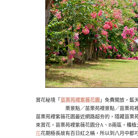
賞花秘境「
苗栗苑裡紫薇花園
」免費開放，藍
栗景點／苗栗苑裡景點／苗栗苑
苗栗苑裡紫薇花園最近網路超夯的，隱藏苗栗
來賞花，苗栗苑裡紫薇花園分A、B兩區，種植
花
花期極長故有百日紅之稱，所以到八月中都