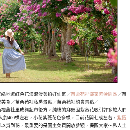
天綠地紫紅色花海浪漫美拍好仙氣／
苗栗苑裡鄧家紫薇園區
／苗
裡美食／苗栗苑裡私房景點／苗栗苑裡約會景點／
苑裡舊社里成興超市後方，純樸的鄉鎮因紫薇花吸引許多旅人們
大約400棵左右，小花紫薇花色多樣，目前花開七成左右，
紫薇
可以賞到花，最重要的是園主免費開放參觀，提醒大家～私人土