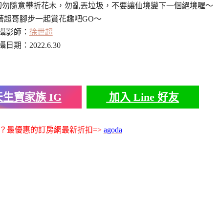
切勿隨意攀折花木，勿亂丟垃圾，不要讓仙境變下一個絕境喔～
著超哥腳步一起賞花趣吧GO～
攝影師：
徐世超
攝日期：2022.6.30
生寶家族 IG
加入 Line 好友
？最優惠的訂房網最新折扣=>
agoda