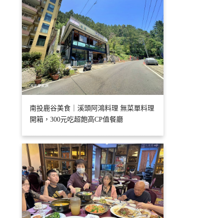
南投鹿谷美食｜溪頭阿鴻料理 無菜單料理
開箱，300元吃超飽高CP值餐廳