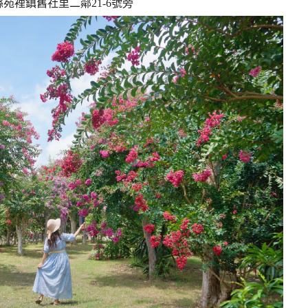
苑裡鎮舊社里二鄰21-6號旁