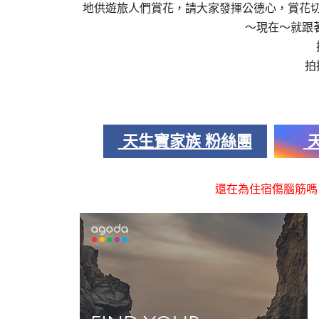
地供遊旅人們賞花，請大家發揮公德心，賞花
～現在～就跟
拍
天生寶家族 粉絲團
天
還在為住宿傷腦筋嗎