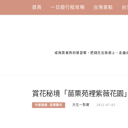
Skip
首頁
一日遊行程攻略
台灣景點
台
to
content
戒除買東西的壞習慣，把錢花在旅遊上，走遍
賞花秘境「苗栗苑裡紫薇花園
天生一對寶
2022-07-05
中部旅遊--苗栗縣市