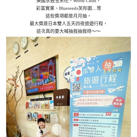
美國水壺玉米花、World Child、
彩富實業、Blueseeds芙彤園…等
這些獎項都是月月抽，
最大獎是日本雙人五天四夜旅遊行程，
這次真的要大喊抽我抽我呀～～