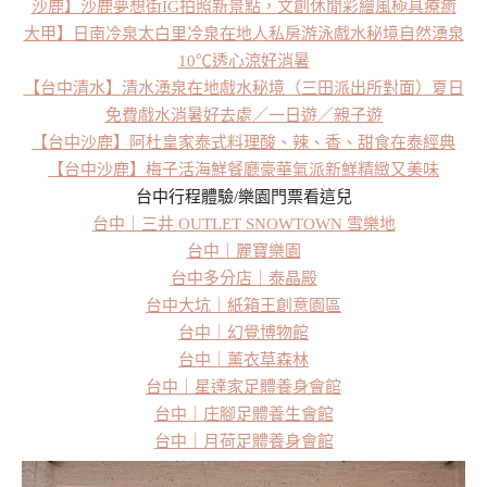
沙鹿】沙鹿夢想街IG拍照新景點，文創休閒彩繪風極具療癒
大甲】日南冷泉太白里冷泉在地人私房游泳戲水秘境自然湧泉
10℃透心涼好消暑
【台中清水】清水湧泉在地戲水秘境（三田派出所對面）夏日
免費戲水消暑好去處／一日遊／親子遊
【台中沙鹿】阿杜皇家泰式料理酸、辣、香、甜食在泰經典
【台中沙鹿】梅子活海鮮餐廳豪華氣派新鮮精緻又美味
台中行程體驗/樂園門票看這兒
台中｜三井 OUTLET SNOWTOWN 雪樂地
台中｜麗寶樂園
台中多分店｜泰晶殿
台中大坑｜紙箱王創意園區
台中｜幻覺博物館
台中｜薰衣草森林
台中｜星達家足體養身會館
台中｜庄腳足體養生會館
台中｜月荷足體養身會館