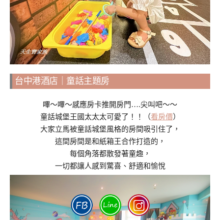
台中港酒店｜童話主題房
嗶～嗶～感應房卡推開房門….尖叫吧～～
童話城堡王國太太太可愛了！！（
看房價
）
大家立馬被童話城堡風格的房間吸引住了，
這間房間是和紙箱王合作打造的，
每個角落都散發著童趣，
一切都讓人感到驚喜、舒適和愉悅