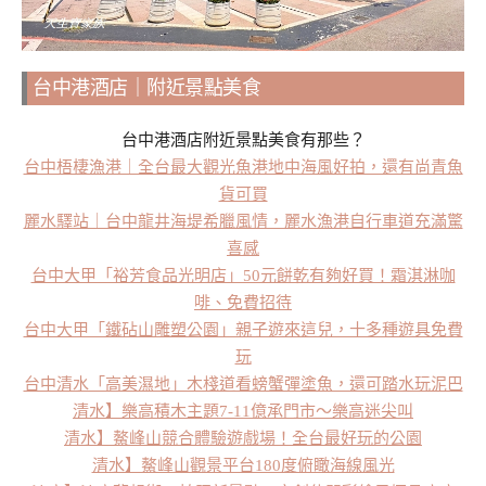
台中港酒店｜附近景點美食
台中港酒店附近景點美食有那些？
台中梧棲漁港｜全台最大觀光魚港地中海風好拍，還有尚青魚
貨可買
麗水驛站｜台中龍井海堤希臘風情，麗水漁港自行車道充滿驚
喜感
台中大甲「裕芳食品光明店」50元餅乾有夠好買！霜淇淋咖
啡、免費招待
台中大甲「鐵砧山雕塑公園」親子遊來這兒，十多種遊具免費
玩
台中清水「高美濕地」木棧道看螃蟹彈塗魚，還可踏水玩泥巴
清水】樂高積木主題7-11億承門市～樂高迷尖叫
清水】鰲峰山競合體驗遊戲場！全台最好玩的公園
清水】鰲峰山觀景平台180度俯瞰海線風光