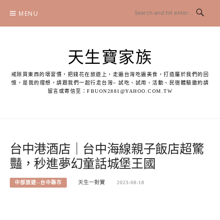
Skip
MENU
to
content
天生寶家族
戒除買東西的壞習慣，把錢花在旅遊上，走遍台灣吃遍美食，打造屬於我們的回
憶，是我的理想，請跟我們一起行走台灣~ 試吃、試用、活動、民宿體驗邀約請
留言或寄信至：
FBUON2881@YAHOO.COM.TW
台中港酒店｜台中海線親子飯店超驚
豔，秒進夢幻童話城堡王國
中部旅遊--台中縣市
天生一對寶
2023-08-18