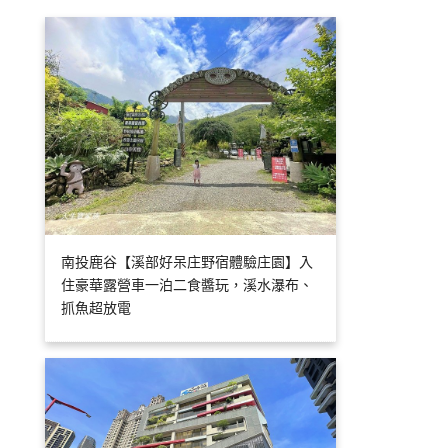
南投鹿谷【溪部好呆庄野宿體驗庄園】入
住豪華露營車一泊二食醬玩，溪水瀑布、
抓魚超放電