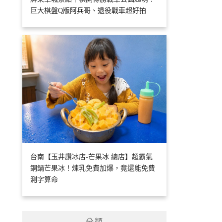
巨大棋盤Q版阿兵哥、退役戰車超好拍
台南【玉井讚冰店-芒果冰 總店】超霸氣
銅鍋芒果冰！煉乳免費加爆，竟還能免費
測字算命
分類