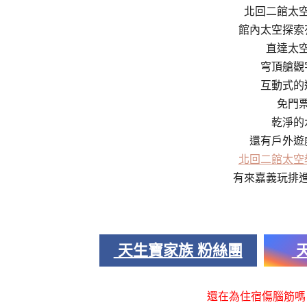
北回二館太
館內太空探索
直達太
穹頂艙觀
互動式的
免門
乾淨的
還有戶外遊
北回二館太空
有來嘉義玩排
天生寶家族 粉絲團
天
還在為住宿傷腦筋嗎