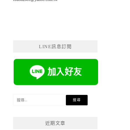
LINE訊息訂閱
搜
尋
關
鍵
近期文章
字: