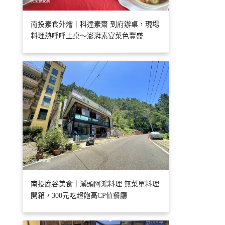
南投素食外燴｜科達素齋 到府辦桌，現場
料理熱呼呼上桌～澎湃素宴菜色豐盛
南投鹿谷美食｜溪頭阿鴻料理 無菜單料理
開箱，300元吃超飽高CP值餐廳