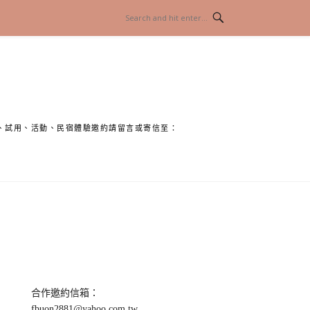
、試用、活動、民宿體驗邀約請留言或寄信至：
合作邀約信箱：
fbuon2881@yahoo.com.tw