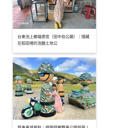
台東池上鄉福德宮（田中伯公廟）｜隱藏
在稻田裡的泡麵土地公
屏東車城景點｜棋開得勝戰車公園超萌！