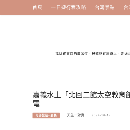
Skip
首頁
一日遊行程攻略
台灣景點
台
to
content
戒除買東西的壞習慣，把錢花在旅遊上，走遍
嘉義水上「北回二館太空教育
電
天生一對寶
2024-10-17
南部旅遊--嘉義