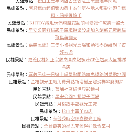
民雄景點：
松山土窯羊肉店古法去腥土窯薰燒羊肉爐
民雄景點：
阿君鵝肉超值鵝肉攤！為什麼在地人都愛外帶？鵝
頭、鵝翅很搶手
民雄景點：
KHTOY絨毛玩偶旗艦館超萌可愛讓你療癒一整天
民雄景點：
早安公園打貓親子廣場遊樂設施加入創新元素萌貓
聚集萌翻天
民雄景點：
嘉義民雄》三隻小豬觀光農場和動物零距離親子遊
好去處
民雄景點：
嘉義民雄》正宗鵝肉亭肉嫩多汁CP值超高人氣排隊
名店
民雄景點：
嘉義民雄一日遊十處景點同路線免繞路附景點地圖
民雄景點：
金桔觀光工廠免費景點新增樹屋溜滑梯攀爬繩網
民雄景點：
菁埔社區貓世界彩繪村
民雄景點：
早安公園打貓親子廣場
民雄景點：
月桃故事舘觀光工廠
民雄景點：
松山土窯羊肉店
民雄景點：
卡普秀時空膠囊觀光工廠
民雄景點：
全台最美的星巴克蓋得好像合掌村