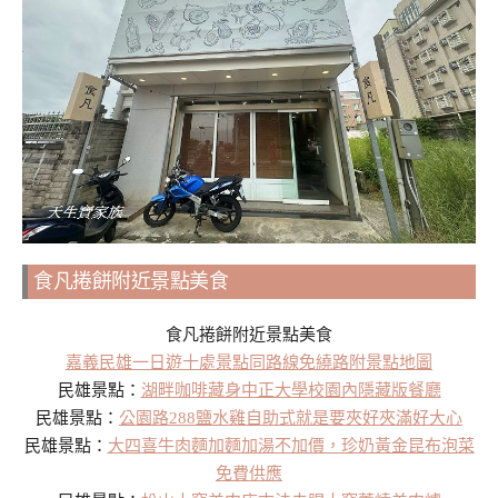
食凡捲餅附近景點美食
食凡捲餅附近景點美食
嘉義民雄一日遊十處景點同路線免繞路附景點地圖
民雄景點：
湖畔咖啡藏身中正大學校園內隱藏版餐廳
民雄景點：
公園路288鹽水雞自助式就是要夾好夾滿好大心
民雄景點：
大四喜牛肉麵加麵加湯不加價，珍奶黃金昆布泡菜
免費供應