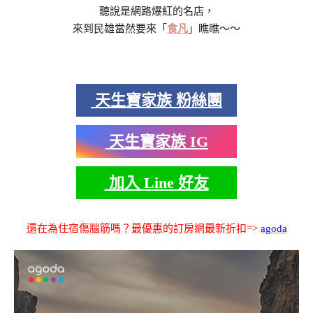
聽說是網路爆紅的名店，
來到民雄當然要來「
食凡
」瞧瞧～～
天生寶家族 粉絲團
天生寶家族 IG
加入 Line 好友
還在為住宿傷腦筋嗎？最優惠的訂房網最新折扣=>
agoda