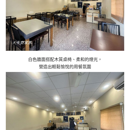
白色牆面搭配木質桌椅、柔和的燈光，
營造出輕鬆愉悅的用餐氛圍