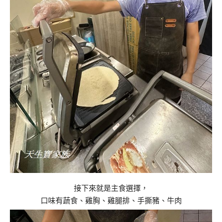
接下來就是主食選擇，
口味有蔬食、雞胸、雞腿排、手撕豬、牛肉