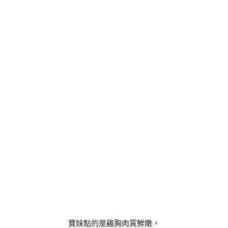
寶妹點的是雞胸肉質鮮嫩，