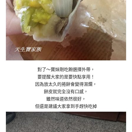
對了～寶妹剛吃飽選擇外帶，
要提醒大家的是要快點享用！
因為放太久的捲餅會變得濕爛，
餅皮就完全沒有口感，
雖然味道依然很好，
但還是建議大家拿到手趕快吃掉