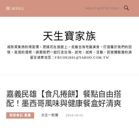
Skip
MENU
to
content
天生寶家族
戒除買東西的壞習慣，把錢花在旅遊上，走遍台灣吃遍美食，打造屬於我們的回
憶，是我的理想，請跟我們一起行走台灣~ 試吃、試用、活動、民宿體驗邀約請
留言或寄信至：
FBUON2881@YAHOO.COM.TW
嘉義民雄【食凡捲餅】餐點自由搭
配！墨西哥風味與健康餐盒好清爽
南部食記-嘉義
天生一對寶
2024-10-15