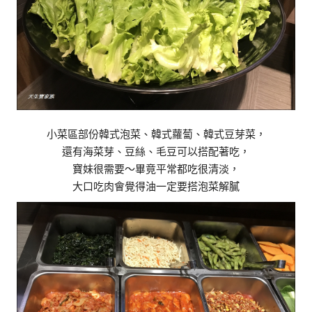
小菜區部份韓式泡菜、韓式蘿蔔、韓式豆芽菜，
還有海菜芽、豆絲、毛豆可以搭配著吃，
寶妹很需要～畢竟平常都吃很清淡，
大口吃肉會覺得油一定要搭泡菜解膩