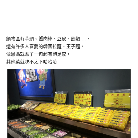
鍋物區有芋頭、蟹肉棒、豆皮、餃類….，
還有許多人喜愛的韓國拉麵、王子麵，
像恩媽就煮了一包超有飽足感，
其他菜就吃不太下哈哈哈