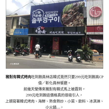
豬對有韓式烤肉
吃到飽員林店韓式竟然只要299元吃到飽高CP
值／彰化員林餐廳。
前幾天瑩傳來豬對有韓式馬上被霞到，
299元吃到飽這價格真的很吸引人，
上頭寫著韓式烤肉、海鮮、熟食熱炒、小菜、飲料、冰淇淋、
小火鍋…，