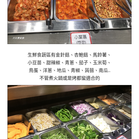
生鮮食蔬區有金針菇、杏鮑菇、馬鈴薯、
小豆苗、甜辣椒、青蔥、茄子、玉米筍、
鳥蛋、洋蔥、地瓜、青椒、蒟蒻、南瓜..
不管煮火鍋或是烤都蠻適合的