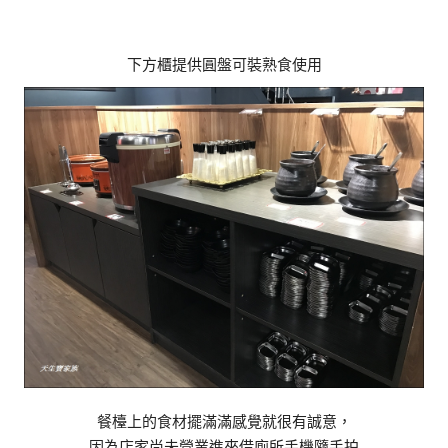
下方櫃提供圓盤可裝熟食使用
餐檯上的食材擺滿滿感覺就很有誠意，
因為店家尚未營業進來借廁所手機隨手拍