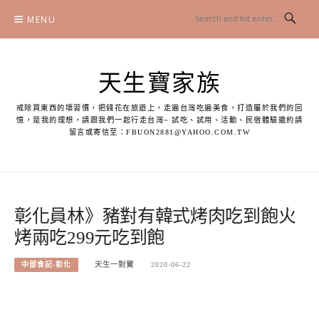
Skip
MENU
to
content
天生寶家族
戒除買東西的壞習慣，把錢花在旅遊上，走遍台灣吃遍美食，打造屬於我們的回
憶，是我的理想，請跟我們一起行走台灣~ 試吃、試用、活動、民宿體驗邀約請
留言或寄信至：
FBUON2881@YAHOO.COM.TW
彰化員林》豬對有韓式烤肉吃到飽火
烤兩吃299元吃到飽
中部食記-彰化
天生一對寶
2020-06-22