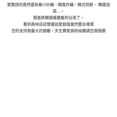
更驚訝的竟然還有春川炒雞、韓風炸雞、韓式煎餅、 韓國泡
菜…，
簡直將韓國餐廳搬到台灣了，
看到員林店試營運這麼超值當然要去嚐嚐
您的支持是最大的鼓勵，天生寶家族粉絲團請您按個讚