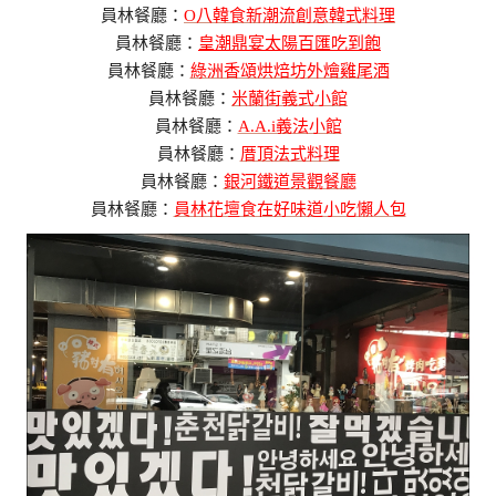
員林餐廳：
O八韓食新潮流創意韓式料理
員林餐廳：
皇潮鼎宴太陽百匯吃到飽
員林餐廳：
綠洲香頌烘焙坊外燴雞尾酒
員林餐廳：
米蘭街義式小館
員林餐廳：
A.A.i義法小館
員林餐廳：
厝頂法式料理
員林餐廳：
銀河鐵道景觀餐廳
員林餐廳：
員林花壇食在好味道小吃懶人包