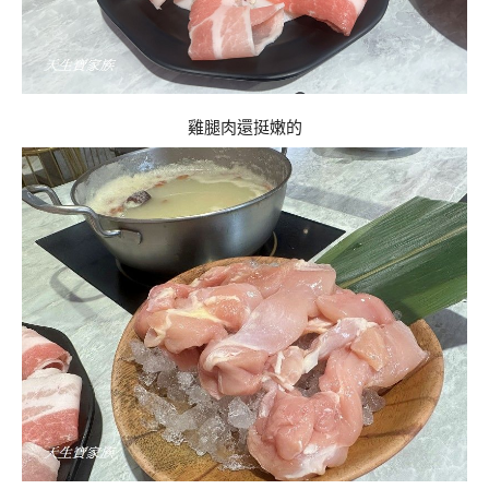
雞腿肉還挺嫩的