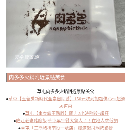
肉多多火鍋附近景點美食
草屯肉多多火鍋附近景點美食
●
草屯【玉善房新時代全素自助餐】150元吃到飽超佛心～超過
50道菜
●
草屯【東泰霸王豬腳】開店2小時秒殺~超狂
●
隆江老甕豬腳飯|草屯早午餐太驚人了！在地人求低調
●
草屯「三筋豬排南投一號店」爆滿起司焗烤豬排