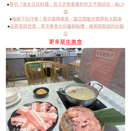
●
草屯「漁太日式料理」百元定食套餐好吃又不傷荷包，高CP
值
●
榕樹下扣仔嗲｜草屯排隊美食，當日現磨米漿還有大鍋湯
●
品昇蒸餃世家｜草屯美食大份量銅板價，被蒸餃耽誤的炒飯
店
更多
草屯美食