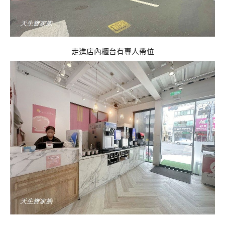
走進店內櫃台有專人帶位