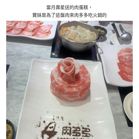
當月壽星送的肉蛋糕，
寶妹是為了這盤肉來肉多多吃火鍋的