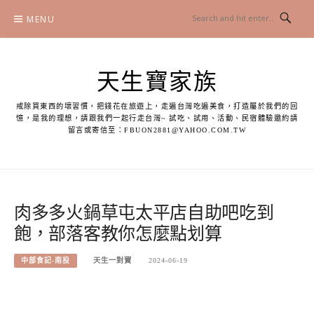
Skip
MENU
to
content
天生寶家族
戒除買東西的壞習慣，把錢花在旅遊上，走遍台灣吃遍美食，打造屬於我們的回
憶，是我的理想，請跟我們一起行走台灣~ 試吃、試用、活動、民宿體驗邀約請
留言或寄信至：
FBUON2881@YAHOO.COM.TW
肉多多火鍋草屯太平店自助吧吃到
飽，部落客教你怎麼點划算
中部食記-南投
天生一對寶
2024-06-19