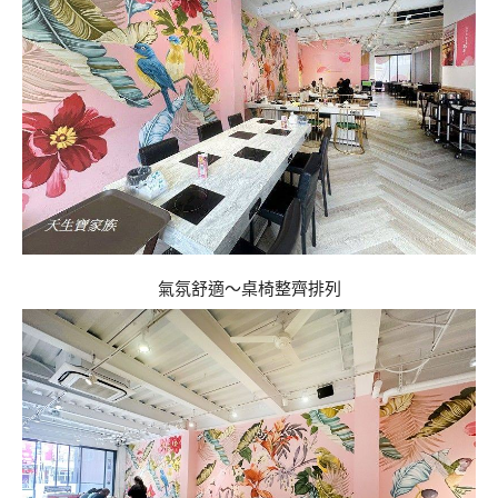
氣氛舒適～桌椅整齊排列