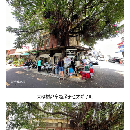
大榕樹都穿過房子也太酷了吧