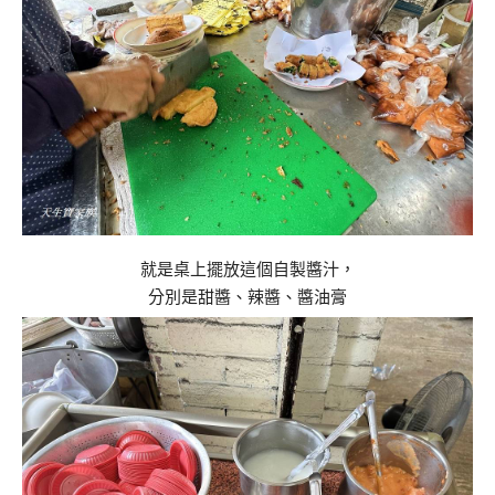
就是桌上擺放這個自製醬汁，
分別是甜醬、辣醬、醬油膏