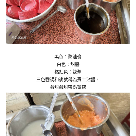
黑色：醬油膏
白色：甜醬
橘紅色：辣醬
三色醬調和後就稱為賓士沾醬，
鹹甜鹹甜帶點微辣