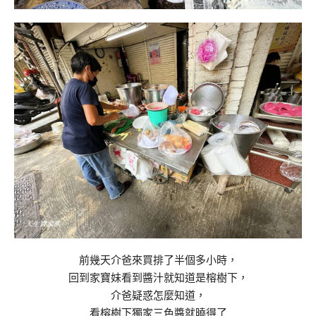
前幾天介爸來買排了半個多小時，
回到家寶妹看到醬汁就知道是榕樹下，
介爸疑惑怎麼知道，
看榕樹下獨家三色醬就曉得了