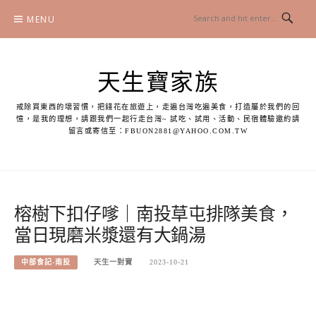
Skip
MENU
to
content
天生寶家族
戒除買東西的壞習慣，把錢花在旅遊上，走遍台灣吃遍美食，打造屬於我們的回
憶，是我的理想，請跟我們一起行走台灣~ 試吃、試用、活動、民宿體驗邀約請
留言或寄信至：
FBUON2881@YAHOO.COM.TW
榕樹下扣仔嗲｜南投草屯排隊美食，
當日現磨米漿還有大鍋湯
中部食記-南投
天生一對寶
2023-10-21