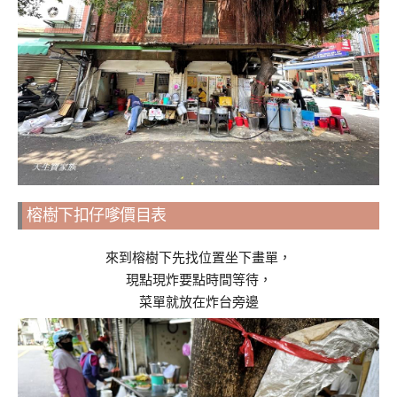
榕樹下扣仔嗲價目表
來到榕樹下先找位置坐下畫單，
現點現炸要點時間等待，
菜單就放在炸台旁邊