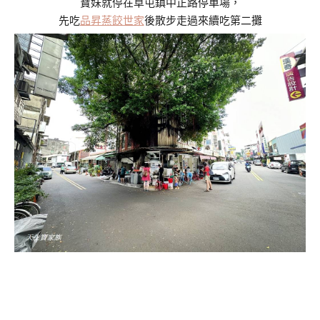
寶妹就停在草屯鎮中正路停車場，
先吃
品昇蒸餃世家
後散步走過來續吃第二攤