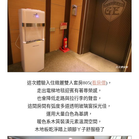
這次體驗入住緻麗雙人套房805(
看房價
)，
走出電梯地毯迎賓有著尊榮感，
也會降低走路與拉行李的聲音，
這間房間有弧度多道透明玻璃窗採光佳，
運用大量白色為基調，
暖色系木質裝潢元素溫潤空間，
木地板乾淨踏上頭腳ㄚ子舒服極了