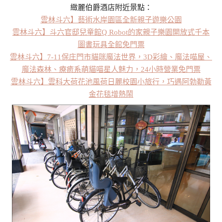
緻麗伯爵酒店附近景點：
雲林斗六】藝術水岸園區全新親子遊樂公園
雲林斗六】斗六官邸兒童館Q Robot的家親子樂園開放式千本
圖書玩具全館免門票
雲林斗六】7-11保庄門市貓咪魔法世界，3D彩繪、魔法喵屋、
魔法森林、療癒系萌貓喵星人魅力，24小時營業免門票
雲林斗六】雲科大荷花池風荷日麗校園小旅行，巧遇阿勃勒黃
金花毯增熱鬧