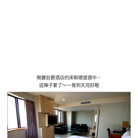
緻麗伯爵酒店的床軟硬度適中，
這陣子累了～一覺到天亮好眠