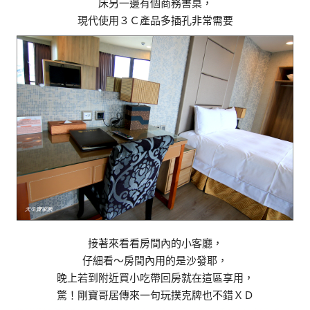
床另一邊有個商務書桌，
現代使用３Ｃ產品多插孔非常需要
接著來看看房間內的小客廳，
仔細看～房間內用的是沙發耶，
晚上若到附近買小吃帶回房就在這區享用，
驚！剛寶哥居傳來一句玩撲克牌也不錯ＸＤ