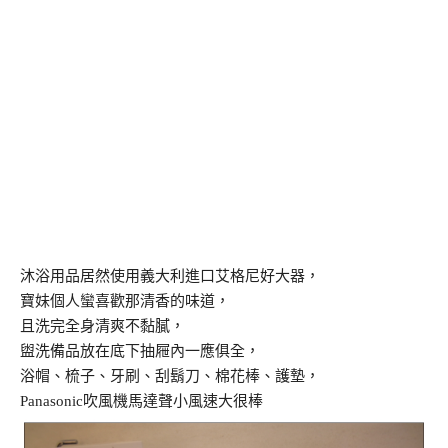
沐浴用品居然使用義大利進口艾格尼好大器，
寶妹個人蠻喜歡那清香的味道，
且洗完全身清爽不黏膩，
盥洗備品放在底下抽屜內一應俱全，
浴帽、梳子、牙刷、刮鬍刀、棉花棒、護墊，
Panasonic吹風機馬達聲小風速大很棒