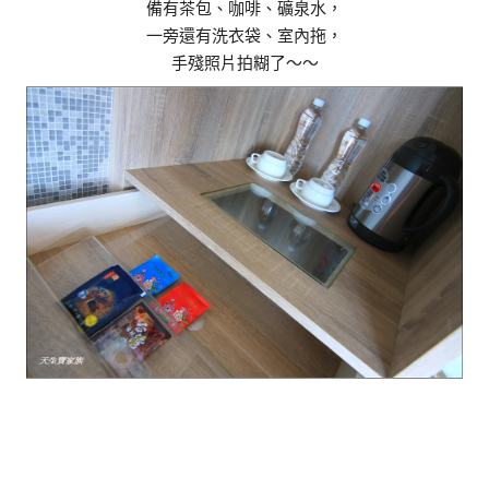
備有茶包、咖啡、礦泉水，
一旁還有洗衣袋、室內拖，
手殘照片拍糊了～～