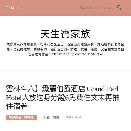
Skip
MENU
to
content
天生寶家族
戒除買東西的壞習慣，把錢花在旅遊上，走遍台灣吃遍美食，打造屬於我們的回
憶，是我的理想，請跟我們一起行走台灣~ 試吃、試用、活動、民宿體驗邀約請
留言或寄信至：
FBUON2881@YAHOO.COM.TW
雲林斗六】緻麗伯爵酒店 Grand Earl
Hotel大放送身分證6免費住文末再抽
住宿卷
中部旅遊--雲林縣
天生一對寶
2019-06-02