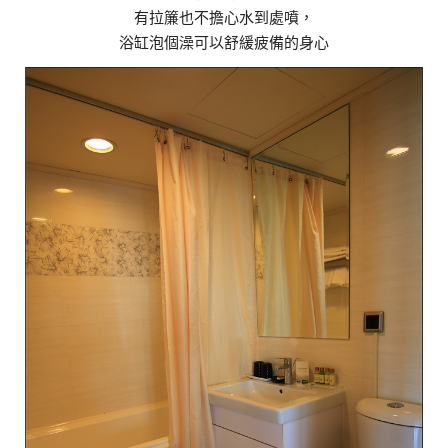
有拉簾也不擔心水到處噴，
浴缸泡個澡可以舒緩疲備的身心