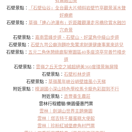
有無敵山景
石壁景點：
「石壁仙谷」全台最大片傾斜岩壁竹亭觀景溪水聲
好療癒
石壁景點：
草嶺「連心池瀑布」近距離觀瀑走吊橋欣賞水蝕凹
穴奇景
石壁景點：
嘉南雲峰步道、石壁山、好望角中級山步道
石壁景點：
石壁九芎公廟泡麵吃免驚求財運健康事業來這兒
石壁景點：
五元二角休憩綠廊犁寮園區40多座涼亭完善竹棧步
道
石壁景點：
雲嶺之丘天空之城超絕美360度環景無屏障
石壁景點：
石壁杉林步道
石壁景點：
草嶺萬年峽谷峭壁雄風小天梯
附近景點：
樟湖國小深山特色學校馬卡龍色彩甜到不行
附近景點：
丞豐養生農莊
雲林行程體驗/樂園優惠門票
雲林｜劍湖山世界主題樂園
雲林｜塔吉特千層蛋糕大使館
雲林｜珍粉紅城堡鹿角村門票