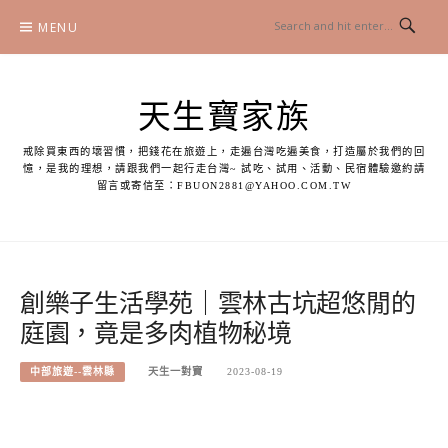
Skip
MENU
to
content
天生寶家族
戒除買東西的壞習慣，把錢花在旅遊上，走遍台灣吃遍美食，打造屬於我們的回
憶，是我的理想，請跟我們一起行走台灣~ 試吃、試用、活動、民宿體驗邀約請
留言或寄信至：
FBUON2881@YAHOO.COM.TW
創樂子生活學苑｜雲林古坑超悠閒的
庭園，竟是多肉植物秘境
中部旅遊--雲林縣
天生一對寶
2023-08-19