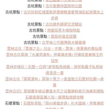
古坑景點：
華山園區小天梯情人橋
古坑景點：
古坑客廳拼圖藝術公園
古坑景點：
古坑珍粉紅城堡新造景樹教堂愛情海彩虹迷霧水上
步道
古坑景點：
古坑綠色隧道交流驛站
古坑景點：
慈園茄苳木棧咖啡館
古坑景點：
郵局前臭豆腐攤
古坑景點：
古早味三代祖傳榮大腸香腸
雲林古坑「雲嶺之丘」日出、夕陽、雲海、夜景美的像仙境
雲林古坑草嶺「水濂洞瀑布」停車場走路1分鐘就是美猴王的
住所
雲林這樣玩！石壁一日遊7處景點免繞路，徜徉負離子私房秘
境清涼一夏
雲林古坑「蓬萊瀑布」草嶺十景之一垂直陡立石壁好壯觀～奇
景
雲林古坑》草嶺萬年峽谷麝香木花之谷整遍粉紫花海美到爆點
石壁風景區懶人包一路景點旅遊攻略
石壁景點：
石壁新景點「兩00英雄步道」杉木圍繞，停車場就