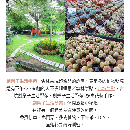
創樂子生活學苑
｜雲林古坑超悠閒的庭園，竟是多肉植物秘境
還有下午茶，知道的人不多超愜意／雲林景點、
古坑景點
、古
坑創樂子生活學苑、創樂子生活學苑 -多肉花藝手作。
「
創樂子生活學苑
」休閒放鬆小秘境，
這裡有一個超美充滿詩意的庭園，
免費停車、免門票、多肉植物、下午茶、DIY，
座落巷弄內好隱密，