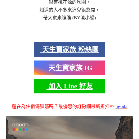
很有桃花源的氛圍，
知道的人不多來這兒很悠閒，
帶大家來瞧瞧 (BY溱小編)
天生寶家族 粉絲團
天生寶家族 IG
加入 Line 好友
還在為住宿傷腦筋嗎？最優惠的訂房網最新折扣=>
agoda