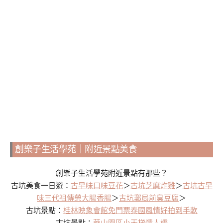
創樂子生活學苑｜附近景點美食
創樂子生活學苑附近景點有那些？
古坑美食一日遊：
古早味口味豆花
＞
古坑芝麻炸雞
＞
古坑古早
味三代祖傳榮大腸香腸
＞
古坑郵局前臭豆腐
＞
古坑景點：
桂林映象會館免門票泰國風情好拍到手軟