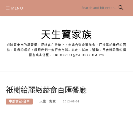
Skip
MENU
to
content
天生寶家族
戒除買東西的壞習慣，把錢花在旅遊上，走遍台灣吃遍美食，打造屬於我們的回
憶，是我的理想，請跟我們一起行走台灣~ 試吃、試用、活動、民宿體驗邀約請
留言或寄信至：
FBUON2881@YAHOO.COM.TW
祇樹給麗緻蔬食百匯餐廳
中部食記-台中
天生一對寶
2012-08-01