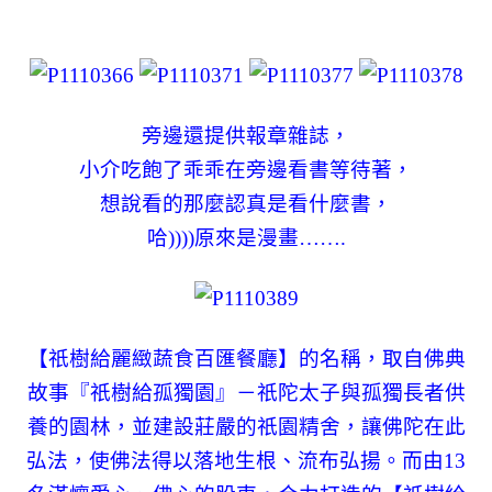
旁邊還提供報章雜誌，
小介吃飽了乖乖在旁邊看書等待著，
想說看的那麼認真是看什麼書，
哈))))原來是漫畫…….
【祇樹給麗緻蔬食百匯餐廳】的名稱，取自佛典
故事『祇樹給孤獨園』－祇陀太子與孤獨長者供
養的園林，並建設莊嚴的祇園精舍，讓佛陀在此
弘法，使佛法得以落地生根、流布弘揚。而由13