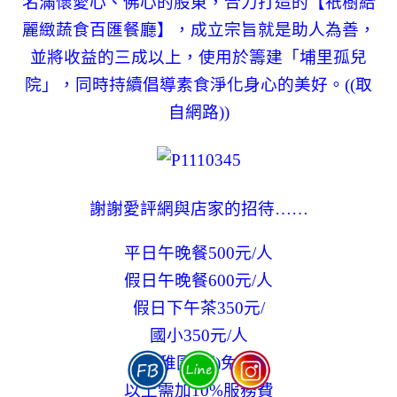
名滿懷愛心、佛心的股東，合力打造的【祇樹給
麗緻蔬食百匯餐廳】，成立宗旨就是助人為善，
並將收益的三成以上，使用於籌建「埔里孤兒
院」，同時持續倡導素食淨化身心的美好。((取
自網路))
謝謝愛評網與店家的招待……
平日午晚餐500元/人
假日午晚餐600元/人
假日下午茶350元/
國小350元/人
幼稚園(下)免費
以上需加10%服務費