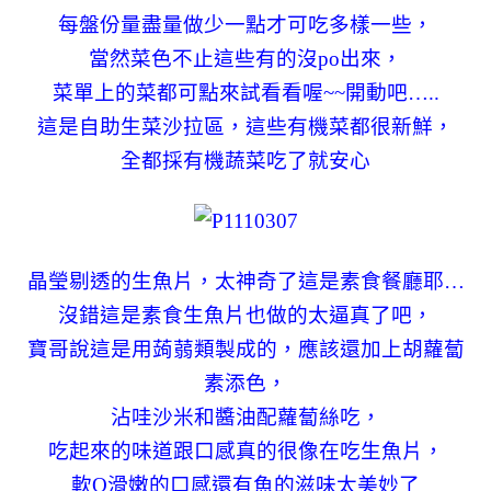
每盤份量盡量做少一點才可吃多樣一些，
當然菜色不止這些有的沒po出來，
菜單上的菜都可點來試看看喔~~開動吧…..
這是自助生菜沙拉區，這些有機菜都很新鮮，
全都採有機蔬菜吃了就安心
晶瑩剔透的生魚片，太神奇了這是素食餐廳耶…
沒錯這是素食生魚片也做的太逼真了吧，
寶哥說這是用蒟蒻類製成的，應該還加上胡蘿蔔
素添色，
沾哇沙米和醬油配蘿蔔絲吃，
吃起來的味道跟口感真的很像在吃生魚片，
軟Q滑嫩的口感還有魚的滋味太美妙了