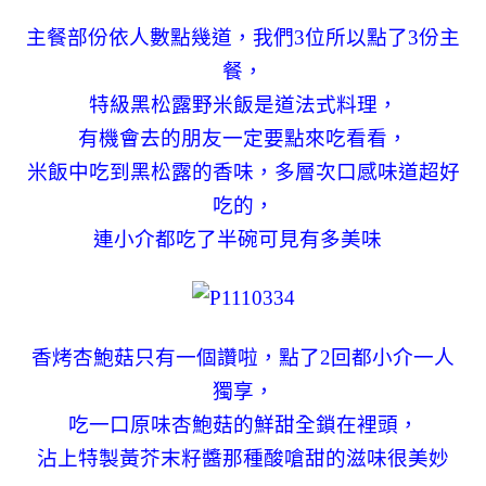
主餐部份依人數點幾道，我們3位所以點了3份主
餐，
特級黑松露野米飯是道法式料理，
有機會去的朋友一定要點來吃看看，
米飯中吃到黑松露的香味，多層次口感味道超好
吃的，
連小介都吃了半碗可見有多美味
香烤杏鮑菇只有一個讚啦，點了2回都小介一人
獨享，
吃一口原味杏鮑菇的鮮甜全鎖在裡頭，
沾上特製黃芥末籽醬那種酸嗆甜的滋味很美妙