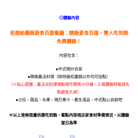
◎體驗內容
祇樹給麗緻蔬食百匯餐廳：精緻素食百匯，雙人吃到飽
免費體驗！
內容包含：
●中式現炒合菜
●精緻義法料理（除特級松露鍋以外均可加點）
（※貼心提醒：義法式料理現點現作需時20分鐘，入場體驗時敬請先
點避免久候）
●沙拉、甜品、水果、現打果汁、養生湯品、中式點心自助吧
※以上皆無限量供應吃到飽，餐點內容視店家食材準備情況，以體驗
當日為準