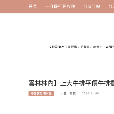
Skip
首頁
一日遊行程攻略
台灣景點
台
to
content
戒除買東西的壞習慣，把錢花在旅遊上，走遍
雲林林內】上大牛排平價牛排
天生一對寶
2018-11-08
中部食記-雲林縣