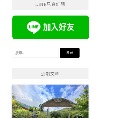
LINE訊息訂閱
搜
尋
關
鍵
近期文章
字: