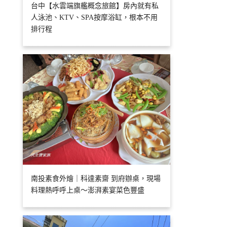
台中【水雲端旗艦概念旅館】房內就有私
人泳池、KTV、SPA按摩浴缸，根本不用
排行程
南投素食外燴｜科達素齋 到府辦桌，現場
料理熱呼呼上桌～澎湃素宴菜色豐盛