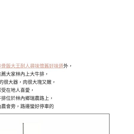
排骨飯大王
耐人尋味
懷舊好味道
外，
推薦大家林內上大牛排，
的很大器，肉很大塊又嫩，
深受在地人喜愛，
牛排位於林內鄉瑞農路上，
內農會旁，路邊蠻好停車的