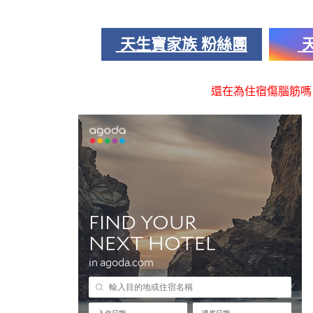
天生寶家族 粉絲團
天
還在為住宿傷腦筋嗎