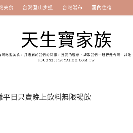
灣美食
台灣登山步道
台灣瀑布
國內住宿
天生寶家族
台灣吃遍美食，打造屬於我們的回憶，是我的理想，請跟我們一起行走台灣~ 試吃
FBUON2881@YAHOO.COM.TW
攤平日只賣晚上飲料無限暢飲