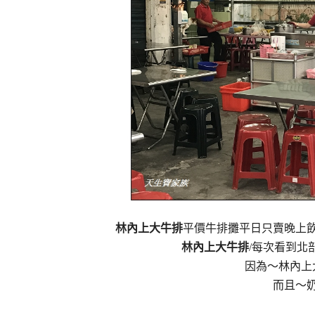
林內上大牛排
平價牛排攤平日只賣晚上
林內上大牛排
/每次看到北
因為～林內上
而且～