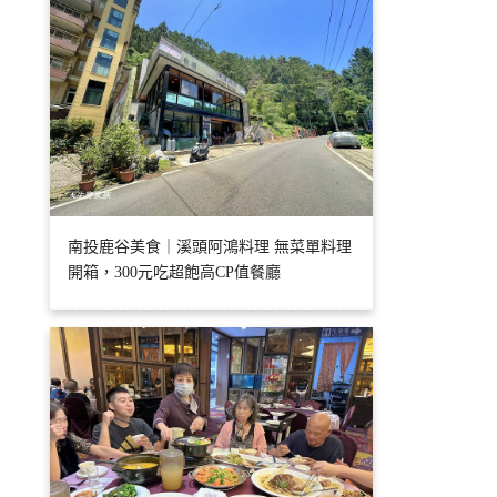
南投鹿谷美食｜溪頭阿鴻料理 無菜單料理
開箱，300元吃超飽高CP值餐廳