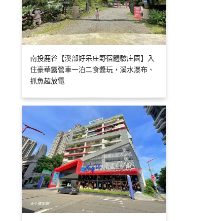
南投鹿谷【溪部好呆庄野宿體驗庄園】入
住豪華露營車一泊二食醬玩，溪水瀑布、
抓魚超放電