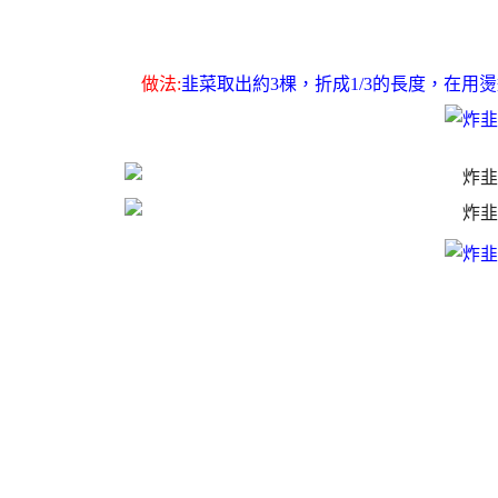
做法:
韭菜取出約3棵，折成1/3的長度，在