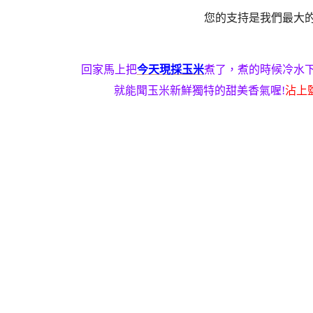
您的支持是我們最大
回家馬上把
今天現採玉米
煮了，煮的時候冷水下
就能聞玉米新鮮獨特的甜美香氣喔!
沾上