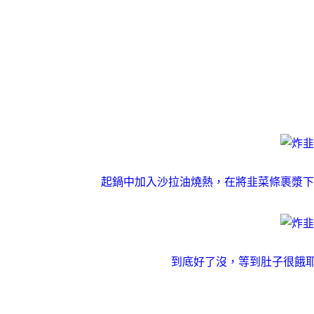
起鍋中加入沙拉油燒熱，在將韭菜條裹漿下
到底好了沒，等到肚子很餓耶