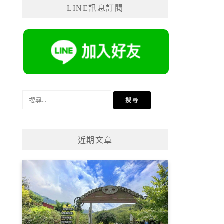
LINE訊息訂閱
搜
尋
關
鍵
近期文章
字: