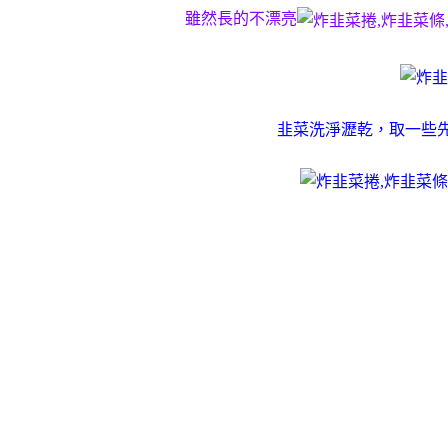
雖然長的不漂亮
韭菜洗淨瀝乾，取一些先