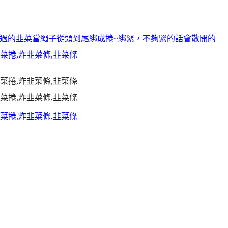
用燙過的韭菜當繩子從頭到尾綁成捲~綁緊，不夠緊的話會散開的