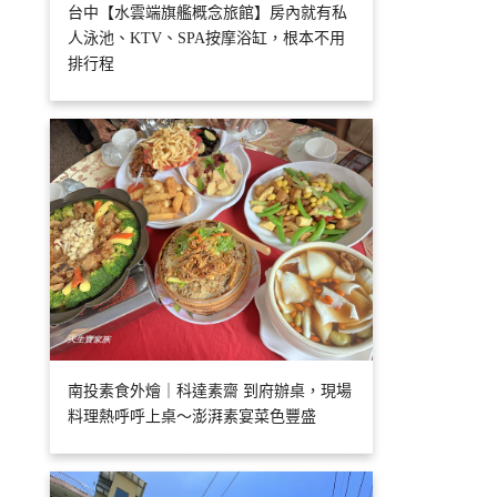
台中【水雲端旗艦概念旅館】房內就有私
人泳池、KTV、SPA按摩浴缸，根本不用
排行程
南投素食外燴｜科達素齋 到府辦桌，現場
料理熱呼呼上桌～澎湃素宴菜色豐盛