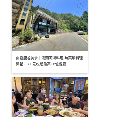
南投鹿谷美食｜溪頭阿鴻料理 無菜單料理
開箱，300元吃超飽高CP值餐廳