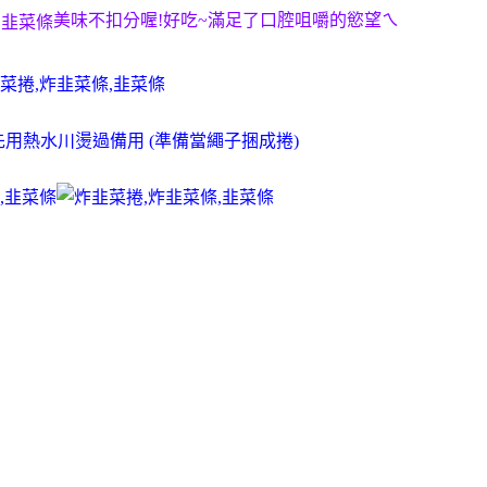
美味不扣分喔!好吃~滿足了口腔咀嚼的慾望ㄟ
用熱水川燙過備用 (準備當繩子捆成捲)