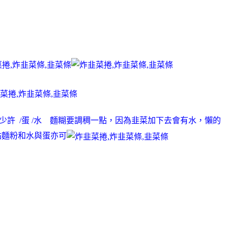
鹽糖少許 /蛋 /水 麵糊要調稠一點，因為韭菜加下去會有水，懶的
點麵粉和水與蛋亦可