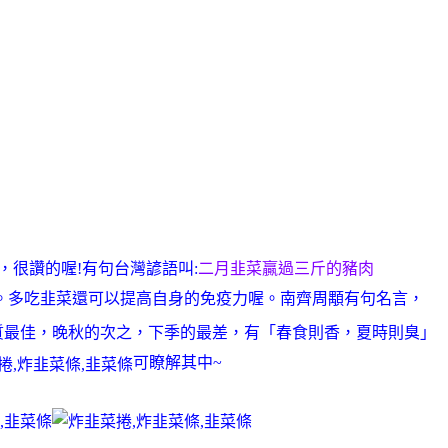
，很讚的喔!有句台灣諺語叫:
二月韭菜贏過三斤的豬肉
。多吃韭菜還可以提高自身的免疫力喔。南齊周顒有句名言，
質最佳，晚秋的次之，下季的最差，有「春食則香，夏時則臭」
可瞭解其中~