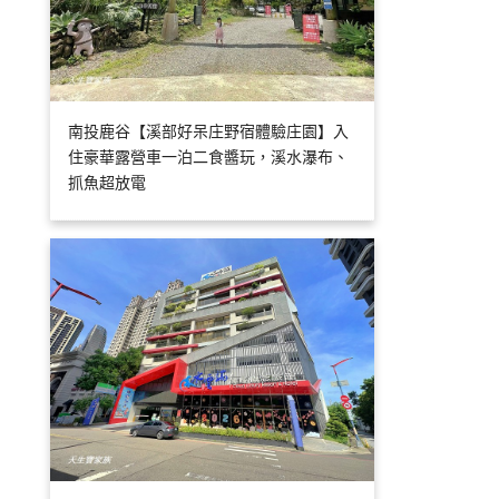
南投鹿谷【溪部好呆庄野宿體驗庄園】入
住豪華露營車一泊二食醬玩，溪水瀑布、
抓魚超放電