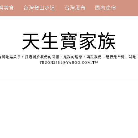
灣美食
台灣登山步道
台灣瀑布
國內住宿
天生寶家族
台灣吃遍美食，打造屬於我們的回憶，是我的理想，請跟我們一起行走台灣~ 試吃
FBUON2881@YAHOO.COM.TW