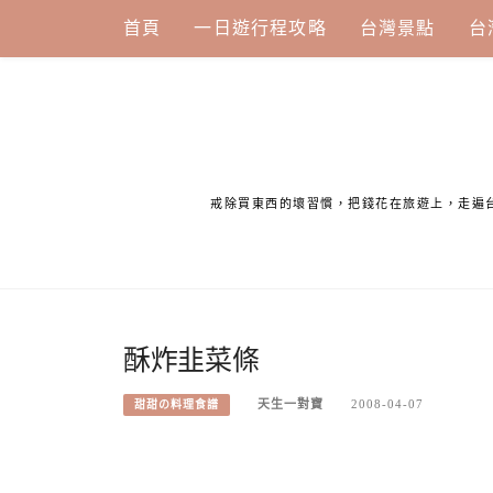
Skip
首頁
一日遊行程攻略
台灣景點
台
to
content
戒除買東西的壞習慣，把錢花在旅遊上，走遍
酥炸韭菜條
天生一對寶
2008-04-07
甜甜の料理食譜