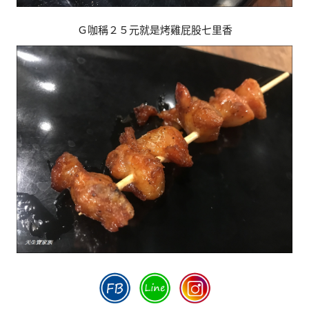
Ｇ咖稱２５元就是烤雞屁股七里香