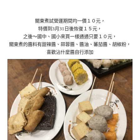
關東煮試營運期間均一價１０元，
特價到3月31日後恢復１５元，
之後～國中、國小來買一樣通通只要１０元，
關東煮的醬料有甜辣醬、蒜蓉醬、醬油、蕃茄醬、胡椒粉，
喜歡沾什麼醬自行添加