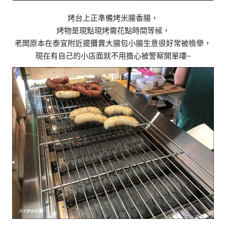
烤台上正準備烤米腸香腸，
烤物是現點現烤需花點時間等候，
老闆原本在泰宜附近擺攤賣大腸包小腸生意很好常被檢舉，
現在有自己的小店面就不用擔心被警察開單嘍~