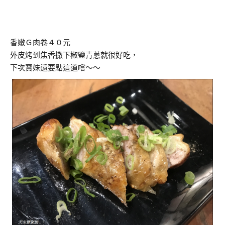
香嫩Ｇ肉卷４０元
外皮烤到焦香撒下椒鹽青蔥就很好吃，
下次寶妹還要點這道嚐～～