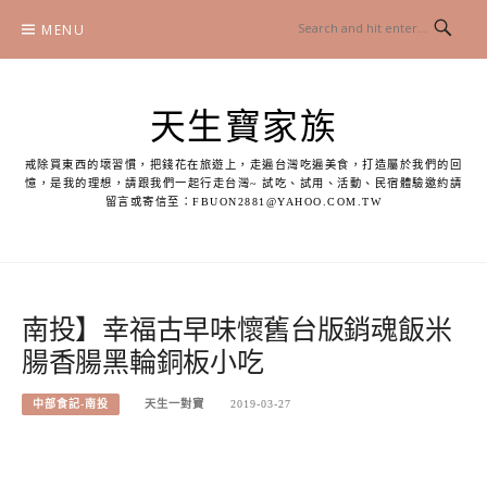
Skip
MENU
to
content
天生寶家族
戒除買東西的壞習慣，把錢花在旅遊上，走遍台灣吃遍美食，打造屬於我們的回
憶，是我的理想，請跟我們一起行走台灣~ 試吃、試用、活動、民宿體驗邀約請
留言或寄信至：
FBUON2881@YAHOO.COM.TW
南投】幸福古早味懷舊台版銷魂飯米
腸香腸黑輪銅板小吃
中部食記-南投
天生一對寶
2019-03-27