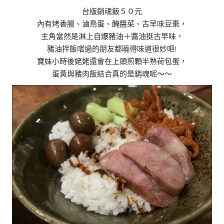
台版銷魂飯５０元
內有烤香腸、滷鳥蛋、醃醬菜、古早味豆棗，
主角當然是淋上自爆豬油＋醬油挺古早味，
豬油拌飯嚐過的朋友都曉得味道很妙吧!
寶妹小時後姥姥還會在上頭煎顆半熟荷包蛋，
蛋黃與豬肉飯結合真的是銷魂呢～～