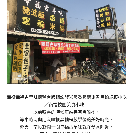
南投幸福古早味
懷舊台版銷魂飯米腸香腸關東煮黑輪銅板小吃
／南投校園美食小吃。
以前唸書的時候車站旁有黑輪攤，
等車時間與朋友嚐根黑輪是放學後的美好時光，
昨天！南投新開一間幸福古早味就在學區附近，