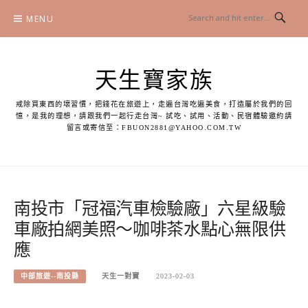
Skip
MENU
to
content
天生寶家族
戒除買東西的壞習慣，把錢花在旅遊上，走遍台灣吃遍美食，打造屬於我們的回
憶，是我的理想，請跟我們一起行走台灣~ 試吃、試用、活動、民宿體驗邀約請
留言或寄信至：
FBUON2881@YAHOO.COM.TW
南投市「冠福汽車檢驗廠」六星級驗
車廠拍網美照～咖啡茶水點心無限供
應
中部旅遊--南投縣
天生一對寶
2023-02-03