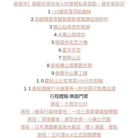
南投市》撼龍步道在地人的賞櫻私房景點，健走來這兒
１
139
線道落羽松森林
２
赤腳精靈景觀餐廳柴燒窯麵包很好吃
３
橫山仙境世外桃源
４
木黃山烘焙坊
５
猴探井天空之橋
６
星月天空
７
微熱山丘
８
南投橫山賞鷹觀光季
９
樹德半山夢工廠
１０
農民山丘家常菜100元吃到飽
１１
南投酒廠打卡場景再+1好拍還可免費品酒
行程體驗/樂園門票
南投｜九族文化村
南投｜緣溪行森林營地｜一泊三食豪華露營體驗
南投｜清境農場｜高空步道・小瑞士花園
南投｜日月潭馥麗溫泉大飯店｜雙人湯屋．餐點
南投｜日月潭SUP立式划槳體驗