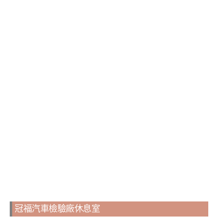
冠福汽車檢驗廠休息室