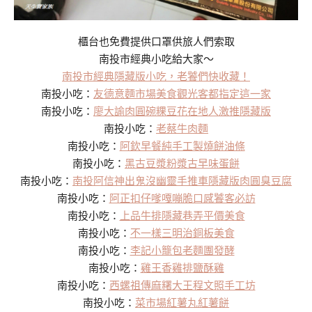
櫃台也免費提供口罩供旅人們索取
南投市經典小吃給大家～
南投市經典隱藏版小吃，老饕們快收藏！
南投小吃：
友德意麵市場美食觀光客都指定這一家
南投小吃：
廖大諭肉圓碗粿豆花在地人激推隱藏版
南投小吃：
老蔡牛肉麵
南投小吃：
阿欽早餐純手工製燒餅油條
南投小吃：
黑古豆漿粉漿古早味蛋餅
南投小吃：
南投阿信神出鬼沒幽靈手推車隱藏版肉圓臭豆腐
南投小吃：
阿正扣仔嗲嘎嘣脆口感饕客必訪
南投小吃：
上品牛排隱藏巷弄平價美食
南投小吃：
不一樣三明治銅板美食
南投小吃：
李記小籠包老麵團發酵
南投小吃：
雞王香雞排鹽酥雞
南投小吃：
西螺祖傳麻糬大王程文照手工坊
南投小吃：
菜市場紅薯丸紅薯餅