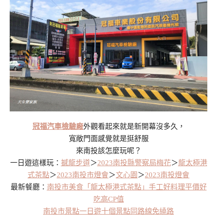
冠福汽車檢驗廠
外觀看起來就是新開幕沒多久，
寬敞門面感覺就是挺舒服
來南投該怎麼玩呢？
一日遊這樣玩：
撼龍步道
＞
2023南投縣警察局梅花
＞
龍太極港
式茶點
＞
2023南投市燈會
＞
文心園
＞
2023南投燈會
最新餐廳：
南投市美食「龍太極港式茶點」手工好料理平價好
吃高CP值
南投市景點一日遊十個景點同路線免繞路