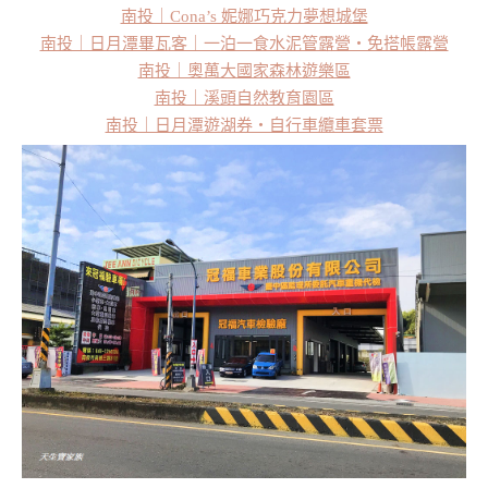
南投｜Cona’s 妮娜巧克力夢想城堡
南投｜日月潭畢瓦客｜一泊一食水泥管露營・免搭帳露營
南投｜奧萬大國家森林遊樂區
南投｜溪頭自然教育園區
南投｜日月潭遊湖券・自行車纜車套票