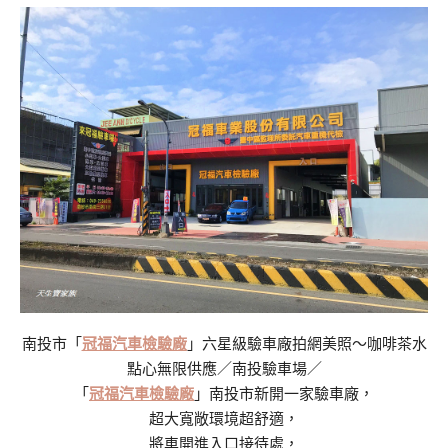
南投市「
冠福汽車檢驗廠
」六星級驗車廠拍網美照～咖啡茶水
點心無限供應／南投驗車場／
「
冠福汽車檢驗廠
」南投市新開一家驗車廠，
超大寬敞環境超舒適，
將車開進入口接待處，