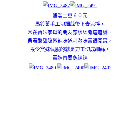
醋溜土豆６０元
馬鈴薯手工切細絲後下去涼拌，
常在寶妹家逛的朋友應該認識這道餐，
帶著酸甜脆微辣味道刺激味蕾很開胃，
最令寶妹佩服的就是刀工切成細絲，
寶妹真要多練練