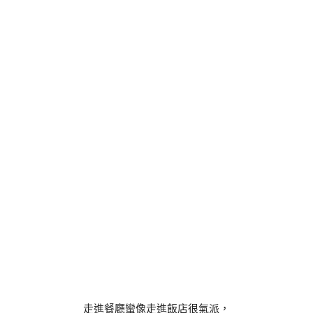
走進餐廳蠻像走進飯店很氣派，