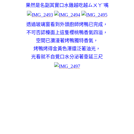
果然是名副其實口水雞越吃越ㄙㄨㄚˋ嘴
透過玻璃窗看到外頭廚師烤鴨已完成，
不可否認檯面上這隻櫻桃鴨香氣四溢，
空間已瀰漫著烤鴨獨特香氣，
烤鴨烤得金黃色澤還泛著油光，
光看就不自覺口水分泌著垂延三尺