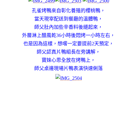
孔雀烤鴨來自彰化養殖的櫻桃鴨，
當天現宰配送到餐廳的溫體鴨，
師父肚內加些辛香料後縫起來，
外層淋上醋風乾36小時後悶烤一小時左右，
也是因為這樣，想嚐一定要提前2天預定，
師父認真片鴨組長在旁講解，
寶妹心思全放在烤鴨上，
師父桌邊現場片鴨表演快速俐落