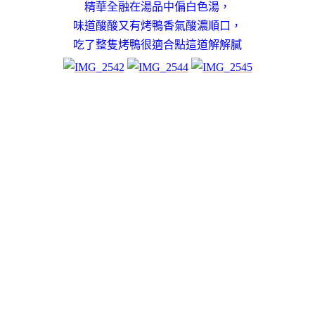
精華全融在湯品中偏白色湯，
味道酸酸又有烤鴨香氣酸濃順口，
吃了整隻烤鴨很適合點這道解解膩