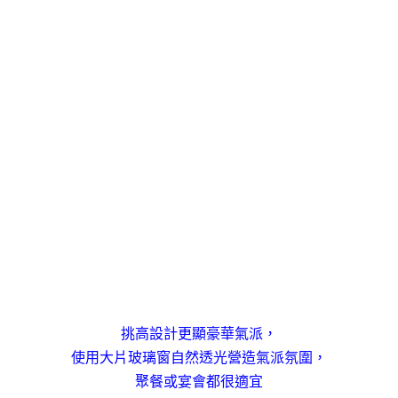
挑高設計更顯豪華氣派，
使用大片玻璃窗自然透光營造氣派氛圍，
聚餐或宴會都很適宜