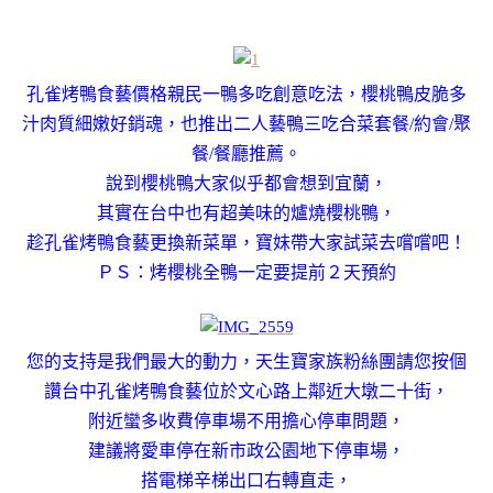
孔雀烤鴨食藝價格親民一鴨多吃創意吃法，櫻桃鴨皮脆多
汁肉質細嫩好銷魂，也推出二人藝鴨三吃合菜套餐/約會/聚
餐/餐廳推薦。
說到櫻桃鴨大家似乎都會想到宜蘭，
其實在台中也有超美味的爐燒櫻桃鴨，
趁
孔雀烤鴨食藝
更換新菜單
，
寶妹帶大家試菜去嚐嚐吧！
ＰＳ：烤櫻桃全鴨一定要提前２天預約
您的支持是我們最大的動力，
天生寶家族粉絲團請您按個
讚
台中孔雀烤鴨食藝位於文心路上鄰近大墩二十街，
附近蠻多收費停車場不用擔心停車問題，
建議將愛車停在新市政公園地下停車場，
搭電梯辛梯出口右轉直走，