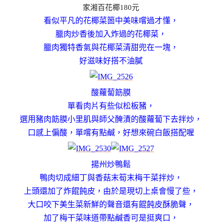
家湘百花椰180元
看似平凡的花椰菜箇中美味嚐過才懂，
臘肉炒香後加入炸過的花椰菜，
臘肉獨特香氣與花椰菜清甜兜在一塊，
好滋味好搭不油膩
酸蘿蔔筯膜
單看肉片有些似松板豬，
選用豬肉筯膜小里肌與師父醃漬的酸蘿蔔下去拌炒，
口感上偏酸，單嚐有點鹹，
好想來碗白飯搭配喔
揚州炒鴨鬆
鴨肉切成細丁與香菇末筍末梅干菜拌炒，
上頭還加了炸餛飩皮，
由於是現切上桌會慢了些，
大口咬下美生菜新鮮的聲音還有餛飩皮酥脆聲
，
加了梅干菜味道帶點鹹香可是挺爽口，