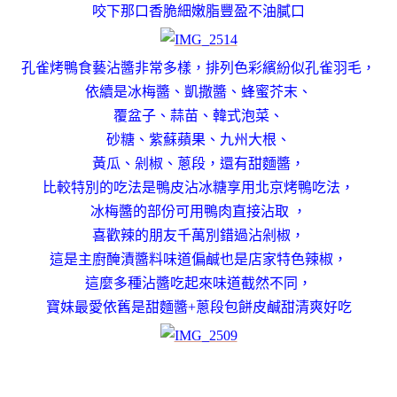
咬下那口香脆細嫩脂豐盈不油膩口
孔雀烤鴨食藝沾醬非常多樣，
排列色彩繽紛似孔雀羽毛
，
依續是冰梅醬、凱撒醬、蜂蜜芥末、
覆盆子、蒜苗、韓式泡菜、
砂糖、紫蘇蘋果、九州大根、
黃瓜、剁椒、蔥段，還有甜麵醬，
比較特別的吃法是鴨皮沾冰糖享用北京烤鴨吃法，
冰梅醬的部份可用鴨肉直接沾取 ，
喜歡辣的朋友千萬別錯過沾剁椒，
這是主廚醃漬醬料味道偏鹹也是店家特色辣椒，
這麼多種沾醬吃起來味道截然不同，
寶妹最愛依舊是甜麵醬+蔥段包餅皮鹹甜清爽好吃