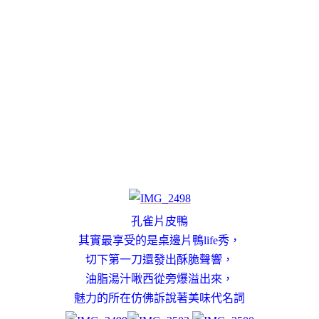
孔雀片皮鴨
其實最享受的是桌邊片鴨life秀，
切下第一刀還發出酥脆聲響，
油脂湯汁啾西從旁爆溢出來，
魅力的所在仿佛訴說著美味代名詞