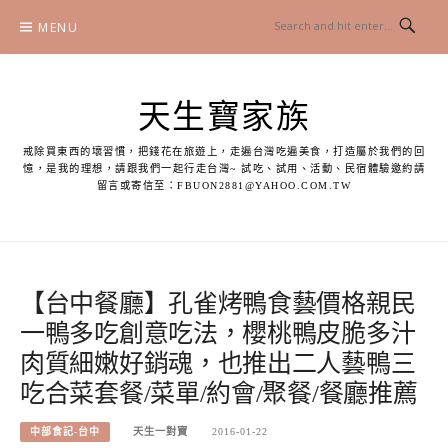
Skip
MENU
to
content
天生寶家族
戒除買東西的壞習慣，把錢花在旅遊上，走遍台灣吃遍美食，打造屬於我們的回
憶，是我的理想，請跟我們一起行走台灣~ 試吃、試用、活動、民宿體驗邀約請
留言或寄信至：
FBUON2881@YAHOO.COM.TW
【台中餐廳】孔雀烤鴨食藝價格親民
一鴨多吃創意吃法，櫻桃鴨皮脆多汁
肉質細嫩好銷魂，也推出二人藝鴨三
吃合菜套餐/菜單/約會/聚餐/餐廳推薦
中部食記-台中
天生一對寶
2016-01-22