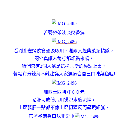
苦蕎麥茶淡淡麥香氣
看到孔雀烤鴨食藝汲取川、湘兩大經典菜系精髓，
簡介真讓人每樣都想點來嚐，
咱們只有2個人還是選擇喜愛的餐點上桌，
餐點有分辣與不辣建議大家選適合自己口味菜色喔!
湘西土匪豬肝６０元
豬肝切成薄片川燙脫水後涼拌，
土匪豬肝一點都不像土匪粗獷反而呈現細膩，
帶著椒麻香口味非常重