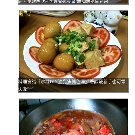
開，電鍋蒸Q彈厚實層次豐富/無油無水開胃菜
料理食譜《炒糖DIY油亮焦糖色澤抓著訣竅新手也可零
失敗