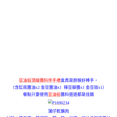
豆油伯頂級醬料伴手禮
盒真是廚娘好棒手，
（含缸底醬油x2 金豆醬油x1 辣豆瓣醬x1 金豆豉x1）
餐點只要使用
豆油伯
醬料道道都是佳餚
蒲仔乾爌肉