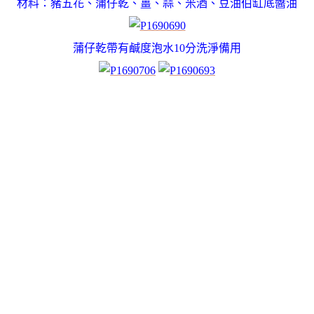
材料：豬五花、蒲仔乾、薑、蒜、米酒、豆油伯缸底醬油
蒲仔乾帶有鹹度泡水10分洗淨備用