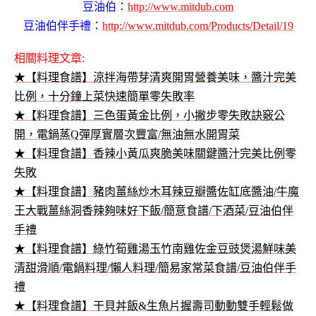
豆油伯：
http://www.mitdub.com
豆油伯伴手禮：
http://www.mitdub.com/Products/Detail/19
相關料理文章:
★【料理食譜】涼拌海帶芽清爽開胃營養美味，醬汁完美
比例，十分鐘上菜快速簡單零失敗率
★【料理食譜】三色蛋黃金比例，小撇步零失敗訣竅公
開，電鍋蒸Q彈厚實層次豐富/無油無水開胃菜
★【料理食譜】香辣小黃瓜爽脆美味關鍵醬汁完美比例零
失敗
★【料理食譜】豬肉薑絲炒木耳辣豆瓣醬佐缸底醬油/牛魔
王大戰薑絲洞香辣夠味好下飯/簡意食譜/下酒菜/豆油伯伴
手禮
★【料理食譜】綠竹筍雞湯玉竹南雞佐金豆豉煲湯鮮味美
清甜滑順/電鍋料理/懶人料理/簡易家常菜食譜/豆油伯伴手
禮
★【料理食譜】干貝丼飯&生魚片握壽司動動雙手輕鬆做