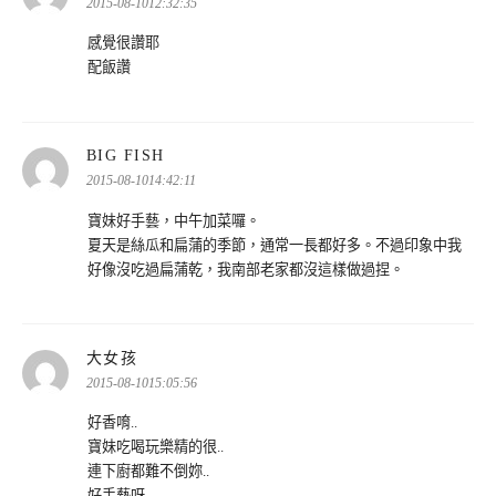
示:
2015-08-1012:32:35
感覺很讚耶
配飯讚
表
BIG FISH
示:
2015-08-1014:42:11
寶妹好手藝，中午加菜囉。
夏天是絲瓜和扁蒲的季節，通常一長都好多。不過印象中我
好像沒吃過扁蒲乾，我南部老家都沒這樣做過捏。
表
大女孩
示:
2015-08-1015:05:56
好香唷..
寶妹吃喝玩樂精的很..
連下廚都難不倒妳..
好手藝呀..