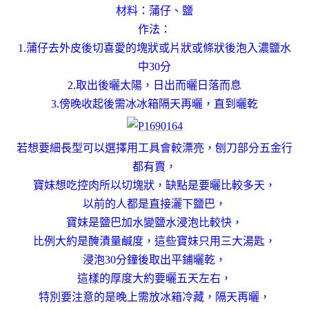
材料：蒲仔、鹽
作法：
1.蒲仔去外皮後切喜愛的塊狀或片狀或條狀後泡入濃鹽水
中30分
2.取出後曬太陽，日出而曬日落而息
3.傍晚收起後需冰冰箱隔天再曬，直到曬乾
若想要細長型可以選擇用工具會較漂亮，
刨刀部分五金行
都有賣，
寶妹想吃控肉所以切塊狀，缺點是要曬比較多天，
以前的人都是直接灑下鹽巴，
寶妹是鹽巴加水變鹽水浸泡比較快，
比例大約是醃漬量鹹度，這些寶妹只用三大湯匙，
浸泡30分鐘後取出平鋪曬乾，
這樣的厚度大約要曬五天左右，
特別要注意的是晚上需放冰箱冷藏，隔天再曬，