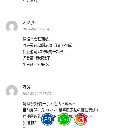
表
大女孩
示:
2015-08-1015:10:41
我媽也會種蒲瓜..
原來還可以曬乾呀..我都不知道..
什麼還可以跟礦肉一起煮…
光看那..我都餓了..
配白飯一定好吃..
表
阿芳
示:
2015-08-1015:27:03
呵呵!寶妹露一手，絕活不藏私。
目前扁蒲一斤20~25，我喜歡家點乾蝦仁清炒。
這曝曬過的蒲干，多了為他命D.營養美味。
多謝 推7.