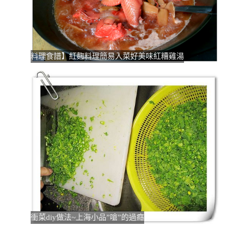
料理食譜】紅麴料理簡易入菜好美味紅糟雞湯
衝菜diy做法~上海小品”嗆”的過癮