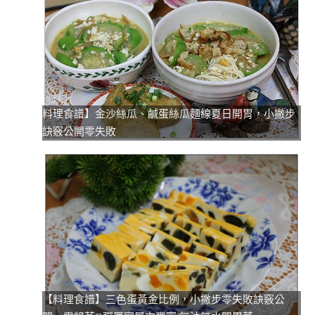
料理食譜】金沙絲瓜、鹹蛋絲瓜麵線夏日開胃，小撇步
訣竅公開零失敗
【料理食譜】三色蛋黃金比例，小撇步零失敗訣竅公