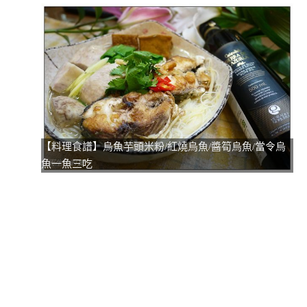
【料理食譜】烏魚芋頭米粉/紅燒烏魚/醬筍烏魚/當令烏
魚一魚三吃