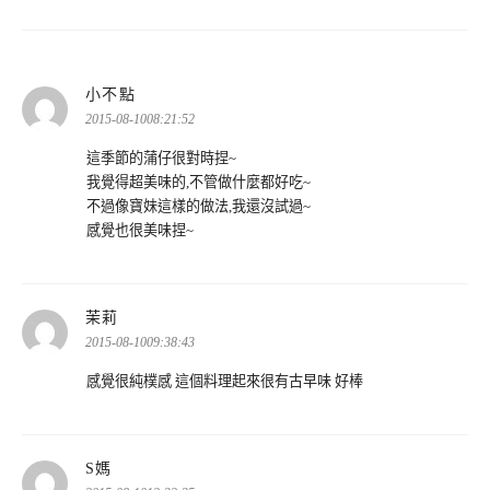
表
小不點
示:
2015-08-1008:21:52
這季節的蒲仔很對時捏~
我覺得超美味的,不管做什麼都好吃~
不過像寶妹這樣的做法,我還沒試過~
感覺也很美味捏~
表
茉莉
示:
2015-08-1009:38:43
感覺很純樸感 這個料理起來很有古早味 好棒
表
S媽