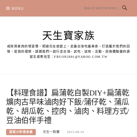
Skip
MENU
to
content
天生寶家族
戒除買東西的壞習慣，把錢花在旅遊上，走遍台灣吃遍美食，打造屬於我們的回
憶，是我的理想，請跟我們一起行走台灣~ 試吃、試用、活動、民宿體驗邀約請
留言或寄信至：
FBUON2881@YAHOO.COM.TW
【料理食譜】扁蒲乾自製DIY+扁蒲乾
爌肉古早味滷肉好下飯/蒲仔乾、蒲瓜
乾、胡瓜乾、控肉、滷肉、料理方式/
豆油伯伴手禮
甜甜の料理食譜
天生一對寶
2015-08-10