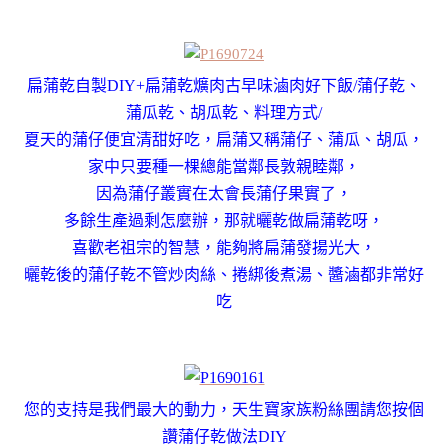
扁蒲乾自製DIY+扁蒲乾爌肉古早味滷肉好下飯/蒲仔乾、
蒲瓜乾、胡瓜乾、料理方式/
夏天的蒲仔便宜清甜好吃，扁蒲又稱蒲仔、蒲瓜、胡瓜，
家中只要種一棵總能當鄰長敦親睦鄰，
因為蒲仔叢實在太會長蒲仔果實了，
多餘生產過剩怎麼辦，那就曬乾做扁蒲乾呀，
喜歡老祖宗的智慧，能夠將扁蒲發揚光大，
曬乾後的蒲仔乾不管炒肉絲、捲綁後煮湯、醬滷都非常好
吃
您的支持是我們最大的動力，天生寶家族粉絲團請您按個
讚
蒲仔乾做法DIY