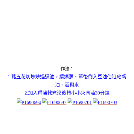
作法：
1.豬五花切塊炒過逼油，續爆蔥、薑後倒入
豆油伯缸底
醬
油
、
酒與水
2.加入扁蒲乾煮滾後轉小小火同滷30分鐘