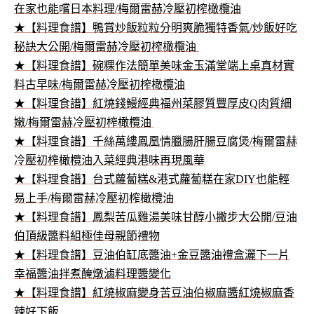
在家也能嚐日本料理/梅爾雷赫冷壓初榨橄欖油
★【料理食譜】鴨賞炒飯粒粒分明爽脆獨特香氣/炒飯好吃
秘訣大公開/梅爾雷赫冷壓初榨橄欖油
★【料理食譜】碗粿作法簡單美味金玉滿堂端上桌真材實
料古早味/梅爾雷赫冷壓初榨橄欖油
★【料理食譜】紅燒錢鰻經典福州菜膠質豐厚皮Q肉質細
嫩/梅爾雷赫冷壓初榨橄欖油
★【料理食譜】千絲萬縷鳳凰情臘腸肝腸豆腐煲/梅爾雷赫
冷壓初榨橄欖油入菜經典港味再現風華
★【料理食譜】台式蘿蔔糕&港式蘿蔔糕在家DIY也能輕
易上手/梅爾雷赫冷壓初榨橄欖油
★【料理食譜】鳳梨苦瓜雞湯美味甘醇小撇步大公開/豆油
伯頂級醬料組極佳母親節禮物
★【料理食譜】豆油伯缸底醬油+金豆醬油禮盒灑下一片
幸福醬油拌煮醃燉滷料理醬變化
★【料理食譜】紅燒椒麻變身苦豆油伯椒麻醬紅燒椒麻香
辣好下飯