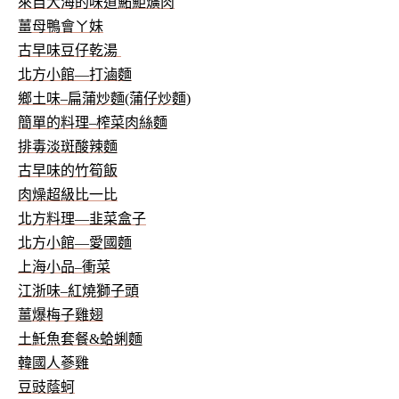
來自大海的味道鮖鮔爌肉
薑母鴨會ㄚ妹
古早味豆仔乾湯
北方小館—打滷麵
鄉土味–扁蒲炒麵(蒲仔炒麵)
簡單的料理–榨菜肉絲麵
排毒淡斑酸辣麵
古早味的竹筍飯
肉燥超級比一比
北方料理—韭菜盒子
北方小館—愛國麵
上海小品–衝菜
江浙味–紅燒獅子頭
薑爆梅子雞翅
土魠魚套餐&蛤蜊麵
韓國人蔘雞
豆豉蔭蚵