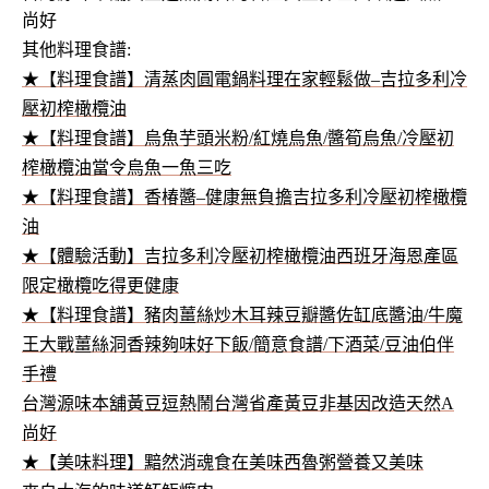
尚好
其他料理食譜:
★【料理食譜】清蒸肉圓電鍋料理在家輕鬆做–吉拉多利冷
壓初榨橄欖油
★【料理食譜】烏魚芋頭米粉/紅燒烏魚/醬筍烏魚/冷壓初
榨橄欖油當令烏魚一魚三吃
★【料理食譜】香椿醬–健康無負擔吉拉多利冷壓初榨橄欖
油
★【體驗活動】吉拉多利冷壓初榨橄欖油西班牙海恩產區
限定橄欖吃得更健康
★【料理食譜】豬肉薑絲炒木耳辣豆瓣醬佐缸底醬油/牛魔
王大戰薑絲洞香辣夠味好下飯/簡意食譜/下酒菜/豆油伯伴
手禮
台灣源味本舖黃豆逗熱鬧台灣省產黃豆非基因改造天然A
尚好
★【美味料理】黯然消魂食在美味西魯粥營養又美味