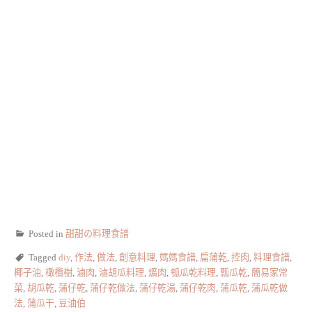
Posted in
甜甜の料理食譜
Tagged
diy
,
作法
,
做法
,
創意料理
,
媽媽食譜
,
扁蒲乾
,
控肉
,
料理食譜
,
椰子油
,
橄欖樹
,
滷肉
,
滷胡瓜料理
,
爌肉
,
瓠瓜乾料理
,
瓢瓜乾
,
簡易家常
菜
,
胡瓜乾
,
蒲仔乾
,
蒲仔乾做法
,
蒲仔乾湯
,
蒲仔乾肉
,
蒲瓜乾
,
蒲瓜乾做
法
,
蒲瓜干
,
豆油伯