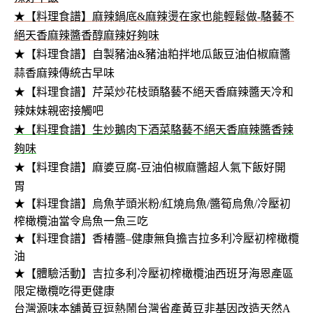
★【料理食譜】麻辣鍋底&麻辣燙在家也能輕鬆做-駱藝不
絕天香麻辣醬香醇麻辣好夠味
★【料理食譜】自製豬油&豬油粕拌地瓜飯豆油伯椒麻醬
蒜香麻辣傳統古早味
★【料理食譜】芹菜炒花枝頭駱藝不絕天香麻辣醬天冷和
辣妹妹親密接觸吧
★【料理食譜】生炒鵝肉下酒菜駱藝不絕天香麻辣醬香辣
夠味
★【料理食譜】麻婆豆腐-豆油伯椒麻醬超人氣下飯好開
胃
★【料理食譜】烏魚芋頭米粉/紅燒烏魚/醬筍烏魚/冷壓初
榨橄欖油當令烏魚一魚三吃
★【料理食譜】香椿醬–健康無負擔吉拉多利冷壓初榨橄欖
油
★【體驗活動】吉拉多利冷壓初榨橄欖油西班牙海恩產區
限定橄欖吃得更健康
台灣源味本舖黃豆逗熱鬧台灣省產黃豆非基因改造天然A